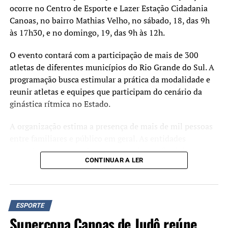
ocorre no Centro de Esporte e Lazer Estação Cidadania
Canoas, no bairro Mathias Velho, no sábado, 18, das 9h
às 17h30, e no domingo, 19, das 9h às 12h.
O evento contará com a participação de mais de 300
atletas de diferentes municípios do Rio Grande do Sul. A
programação busca estimular a prática da modalidade e
reunir atletas e equipes que participam do cenário da
ginástica rítmica no Estado.
A organização estima a presença de mais de mil pessoas
entre familiares e público em geral. As entidades
esportivas com as maiores pontuações ao final da
CONTINUAR A LER
competição receberão troféus.
O secretário municipal de Esporte e Lazer, Luciano de
Oliveira, afirma que a realização do campeonato faz parte
ESPORTE
das ações voltadas ao desenvolvimento esportivo no
Supercopa Canoas de Judô reúne
município.