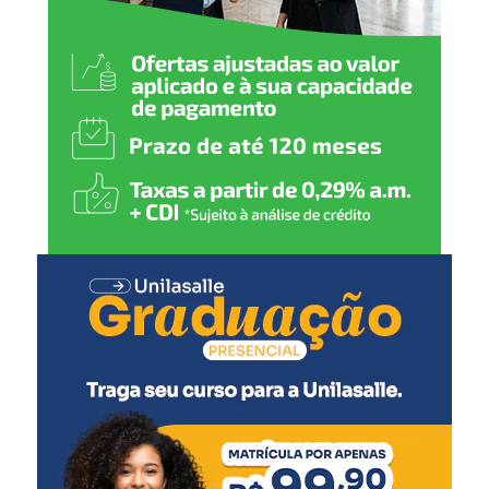
Universidade com o esporte
gaúcho e aproxima a
comunidade de
experiências que valorizam
disciplina, inclusão e
qualidade de vida”, destaca.
As disputas começam pela manhã com a categoria
veteranos. Na sequência, entram em ação os atletas das
categorias cadete, sub-13, júnior, sub-15, sub-11 e
sênior.
O presidente da Federação Gaúcha de Judô, Luiz Bayard,
acredita em uma competição de alto nível técnico e
destaca o bom momento vivido pelos judocas gaúchos.