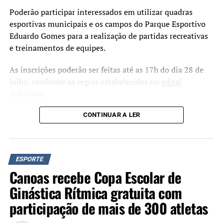
Poderão participar interessados em utilizar quadras
esportivas municipais e os campos do Parque Esportivo
Eduardo Gomes para a realização de partidas recreativas
e treinamentos de equipes.
As inscrições poderão ser feitas até as 17h do dia 28 de
julho, conforme as regras estabelecidas no
edital
publicado.
O sorteio das vagas está marcado para o dia 30 de julho,
CONTINUAR A LER
às 19h, nas respectivas unidades esportivas. A Secretaria
Municipal de Esporte e Lazer informa que a presença dos
inscritos ou de seus representantes será obrigatória no
ESPORTE
momento do sorteio. Os participantes deverão apresentar
Canoas recebe Copa Escolar de
documento de identificação.
Ginástica Rítmica gratuita com
As inscrições podem ser feitas pela plataforma
participação de mais de 300 atletas
cedencias.pages.dev. Outras informações podem ser
obtidas pelo telefone (51) 3236-1904.