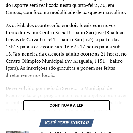
do Esporte será realizada nesta quarta-feira, 30, em
Canoas, com foco na modalidade de basquete masculino.
As atividades acontecerão em dois locais com novos
treinadores: no Centro Social Urbano São José (Rua João
Leivas de Carvalho, 541 – bairro São José), a partir das
15h15 para a categoria sub-16 e às 17 horas para a sub-
18. Já a peneira da categoria adulto ocorre às 21 horas, no
Centro Olímpico Municipal (Av. Araguaia, 1151 – bairro
Igara). As inscrições são gratuitas e podem ser feitas
diretamente nos locais.
Desenvolvido por meio da Secretaria Municipal de
Esporte e Lazer, o programa tem como objetivo promover
o rendimento esportivo aliado com a inclusão social de
CONTINUAR A LER
crianças e jovens da cidade. A peneira faz parte do
processo de seleção de atletas para formação das equipes
VOCÊ PODE GOSTAR
do projeto.