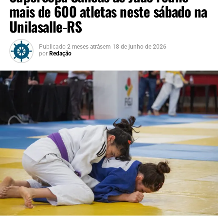
mais de 600 atletas neste sábado na
“Desenvolvemos um
Unilasalle-RS
trabalho contínuo ao longo
Publicado
2 meses atrás
em
18 de junho de 2026
da semana com as atletas
por
Redação
que atualmente integram a
elite esportiva e competem
em nível estadual. É uma
grande satisfação sediar
este campeonato e
consolidar Canoas como
uma verdadeira referência
no esporte”, destaca o
secretário municipal de
Esporte e Lazer, Luciano de