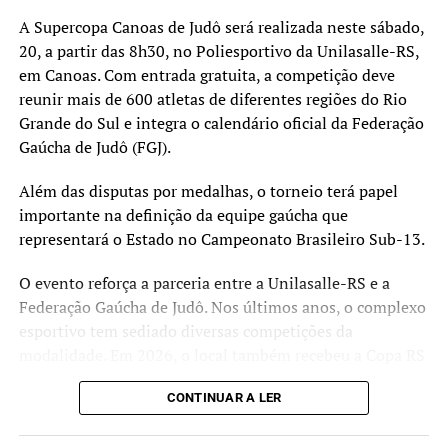
Oliveira.
A Supercopa Canoas de Judô será realizada neste sábado,
20, a partir das 8h30, no Poliesportivo da Unilasalle-RS,
em Canoas. Com entrada gratuita, a competição deve
reunir mais de 600 atletas de diferentes regiões do Rio
Grande do Sul e integra o calendário oficial da Federação
Gaúcha de Judô (FGJ).
Além das disputas por medalhas, o torneio terá papel
importante na definição da equipe gaúcha que
representará o Estado no Campeonato Brasileiro Sub-13.
O evento reforça a parceria entre a Unilasalle-RS e a
Federação Gaúcha de Judô. Nos últimos anos, o complexo
esportivo tem sediado diversas competições da
modalidade. Em 2026, o local também recebeu a Copa RS
Internacional de Judô, que contou com mais de 900
CONTINUAR A LER
participantes de diferentes estados brasileiros e países da
América do Sul.