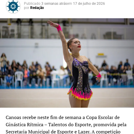
Publicado
3 semanas atrás
em
17 de julho de 2026
por
Redação
Confira os espaços disponíveis
Centro de Esporte e Lazer São Luís – Rua Engenheiro
Rebouças, 1000, bairro São Luís;
Centro de Esporte e Lazer São Francisco – Rua
Candelária, 31, bairro Mathias Velho;
Centro de Esporte e Lazer São José – Rua João Leivas de
Carvalho, 541, bairro São José;
Centro de Esporte e Lazer CAIC – Avenida Dezessete de
Abril, 241, bairro Guajuviras;
Praça da Juventude Martin Luther King – Rua Romeu
Morsch, 844, bairro Harmonia;
Parque Esportivo Eduardo Gomes – Avenida Guilherme
Schell, 3600, bairro Fátima, com os Campos 1, 2 e 3.
Canoas recebe neste fim de semana a Copa Escolar de
Ginástica Rítmica – Talentos do Esporte, promovida pela
Secretaria Municipal de Esporte e Lazer. A competição