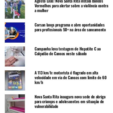
Agosto Lilás: Nova Santa Rita instala Bancos
“O nosso foco é despertar o interesse dos estudantes
Vermelhos para alertar sobre a violência contra
para a importância da prática esportiva, alinhado com à
a mulher
descoberta de novos talentos”, destaca o secretário de
Esporte e Lazer, Luciano Oliveira.
Corsan lança programa e abre oportunidades
para profissionais 50+ na área de saneamento
O Programa Talentos do Esporte atende diversas
modalidades e tem ampliado a participação de jovens em
atividades que fortalecem o convívio social e a cidadania
Campanha leva testagem de Hepatite C ao
por meio do esporte.
Calçadão de Canoas neste sábado
TÓPICOS RELACIONADOS:
BASQUETE
CANOAS
FEATURED
PENEIRAS
TALENTOS DO ESPÓRTE
A 113 km/h: motorista é flagrado em alta
velocidade em via de Canoas com limite de 60
A SEGUIR UP
km/h
Canoas recebe a 4ª edição da Corrida do Sesi no dia 25 de
maio
Nova Santa Rita inaugura nova sede de abrigo
NÃO SE ESQUEÇA
Porto Alegre sedia primeira etapa do STU Pro Tour 2025,
para crianças e adolescentes em situação de
um dos maiores eventos de skate do mundo
vulnerabilidade