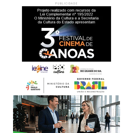
PUBLICIDADE
Para a coordenadora do Poliesportivo La Salle, Amanda
Nascimento, a realização da Supercopa Canoas fortalece
a relação da universidade com o esporte e a comunidade.
“Receber eventos
esportivos de grande porte
faz parte da missão da
Unilasalle-RS de promover
espaços de
desenvolvimento humano,
educacional e social. A
presença da Supercopa
Canoas em nosso campus
fortalece a relação da