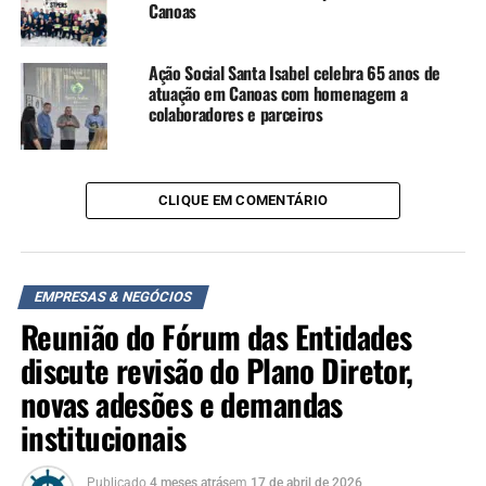
Canoas
o futuro da indústria são:
– Computação Quântica
Ação Social Santa Isabel celebra 65 anos de
atuação em Canoas com homenagem a
– Realidade Aumentada
colaboradores e parceiros
– AI Generativa
– AI Aplicada
– Veículos Autônomos
– Biotecnologia
CLIQUE EM COMENTÁRIO
– Computação de ponta
– IoT
– Rede de Computadores
EMPRESAS & NEGÓCIOS
Reunião do Fórum das Entidades
Leilão
discute revisão do Plano Diretor,
Durante a reunião teve também um leilão de uma camisa
novas adesões e demandas
da seleção brasileira de futebol para arrecadar fundos
para a ONG Parceiros Voluntários.
institucionais
TÓPICOS RELACIONADOS:
CANOAS
CICS CANOAS
Publicado
4 meses atrás
em
17 de abril de 2026