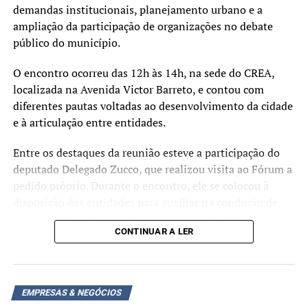
demandas institucionais, planejamento urbano e a
ampliação da participação de organizações no debate
público do município.
O encontro ocorreu das 12h às 14h, na sede do CREA,
localizada na Avenida Victor Barreto, e contou com
diferentes pautas voltadas ao desenvolvimento da cidade
e à articulação entre entidades.
Entre os destaques da reunião esteve a participação do
deputado Delegado Zucco, que realizou visita ao Fórum a
pedido próprio. Durante o encontro, ele se colocou à
disposição das entidades para auxiliar na condução de
demandas de interesse do município no âmbito de sua
CONTINUAR A LER
atuação parlamentar. Outro ponto abordado foi a
apresentação da secretária de Desenvolvimento Urbano,
Joceane Gaspareto, que tratou do início dos estudos para
a revisão do Plano Diretor. Segundo discutido, o processo
EMPRESAS & NEGÓCIOS
pode trazer impactos em diferentes áreas, como a Lei da