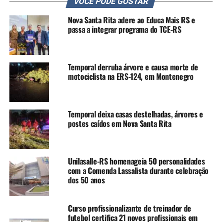
VOCÊ PODE GOSTAR
trabalhadores estão sendo
Nova Santa Rita adere ao Educa Mais RS e
necessários na manutenção
passa a integrar programa do TCE-RS
e na programação”,
enfatizou.
Temporal derruba árvore e causa morte de
motociclista na ERS-124, em Montenegro
Kakuta listou o que considera competências
essenciais para o futuro:
Temporal deixa casas destelhadas, árvores e
postes caídos em Nova Santa Rita
– Criatividade
– Resiliência, flexibilidade e agilidade
– Curiosidade e aprendizado ao longo da vida
Unilasalle-RS homenageia 50 personalidades
– Liderança e influência social
com a Comenda Lassalista durante celebração
– Gestão de talentos
dos 50 anos
– Pensamento analítico
– Sustentabilidade
Curso profissionalizante de treinador de
futebol certifica 21 novos profissionais em
Ela avaliou que as tecnologias que moldam