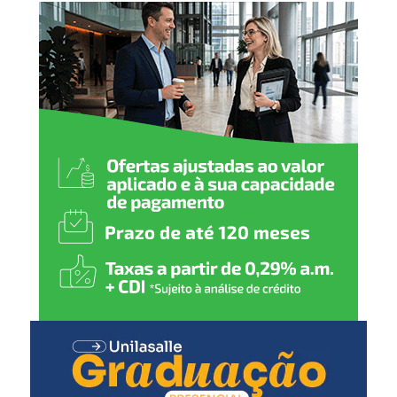
Coca-Cola FEMSA Brasil.
Por isso, para além das
nossas próprias práticas,
sempre buscamos as
melhores formas de
disseminar o tema. Unindo
ações lúdicas à educação
ambiental, essa ativação
contribui na
conscientização sobre
sustentabilidade e
aproxima o público de um
importante modelo de