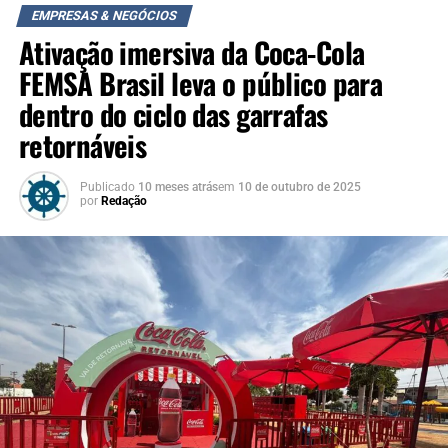
mais sobre o funcionamento do grupo e as formas de
EMPRESAS & NEGÓCIOS
participação podem obter informações pelo WhatsApp
Ativação imersiva da Coca-Cola
(51) 2042-0755.
FEMSA Brasil leva o público para
dentro do ciclo das garrafas
retornáveis
Publicado
10 meses atrás
em
10 de outubro de 2025
por
Redação