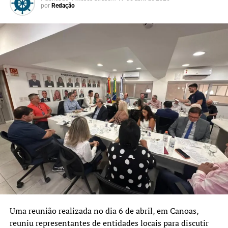
PALESTRA
por
Redação
SUSANA KAKUTA
TECNOLOGIA
A SEGUIR UP
Iniciadas as obras da loja da Havan em Canoas
NÃO SE ESQUEÇA
Com premiação de R$ 245 mil, BRDE Labs RS 2025 está
com inscrições abertas
Uma reunião realizada no dia 6 de abril, em Canoas,
reuniu representantes de entidades locais para discutir