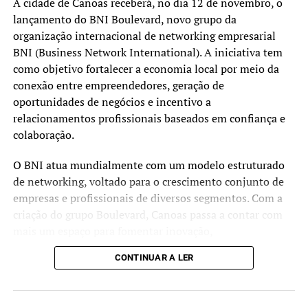
A cidade de Canoas receberá, no dia 12 de novembro, o
lançamento do BNI Boulevard, novo grupo da
organização internacional de networking empresarial
BNI (Business Network International). A iniciativa tem
como objetivo fortalecer a economia local por meio da
conexão entre empreendedores, geração de
oportunidades de negócios e incentivo a
relacionamentos profissionais baseados em confiança e
colaboração.
O BNI atua mundialmente com um modelo estruturado
de networking, voltado para o crescimento conjunto de
empresas e profissionais de diversos segmentos. Com a
criação do grupo Boulevard, Canoas passa a contar com
mais um espaço para fomentar inovação,
desenvolvimento sustentável e ampliar o ecossistema
CONTINUAR A LER
empreendedor do município.
Empresários e profissionais interessados em conhecer