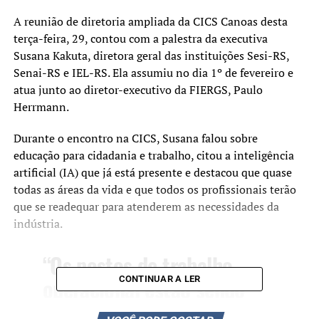
A reunião de diretoria ampliada da CICS Canoas desta
terça-feira, 29, contou com a palestra da executiva
Susana Kakuta, diretora geral das instituições Sesi-RS,
Senai-RS e IEL-RS. Ela assumiu no dia 1º de fevereiro e
atua junto ao diretor-executivo da FIERGS, Paulo
Herrmann.
Durante o encontro na CICS, Susana falou sobre
educação para cidadania e trabalho, citou a inteligência
artificial (IA) que já está presente e destacou que quase
todas as áreas da vida e que todos os profissionais terão
que se readequar para atenderem as necessidades da
indústria.
“Os postos de trabalho
operacional estão sendo
CONTINUAR A LER
ocupados por robôs e os