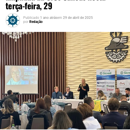
terça-feira, 29
Publicado
1 ano atrás
em
29 de abril de 2025
por
Redação