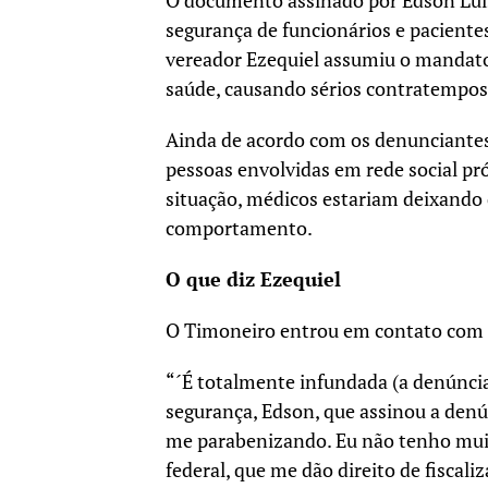
O documento assinado por Edson Luis 
segurança de funcionários e pacient
vereador Ezequiel assumiu o mandato
saúde, causando sérios contratempos 
Ainda de acordo com os denunciantes, 
pessoas envolvidas em rede social pr
situação, médicos estariam deixando 
comportamento.
O que diz Ezequiel
O Timoneiro entrou em contato com o
“´É totalmente infundada (a denúncia
segurança, Edson, que assinou a denú
me parabenizando. Eu não tenho muit
federal, que me dão direito de fiscal