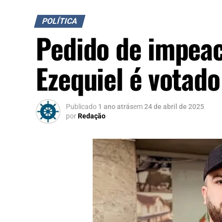
POLÍTICA
Pedido de impea
Ezequiel é votad
Publicado
1 ano atrás
em
24 de abril de 2025
por
Redação