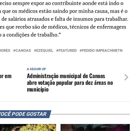
reciso sempre expor ao contribuinte aonde está indo o
am que os médicos estão saindo por minha causa, mas é o
 de salários atrasados e falta de insumos para trabalhar.
ões que recebo são de médicos, técnicos de enfermagem
o a condições de trabalho.”
DORES
CANOAS
EZEQUIEL
FEATURED
PEDIDO IMPEACHMETN
A SEGUIR UP
or em
Administração municipal de Canoas
abre votação popular para dez áreas no
município
OCÊ PODE GOSTAR