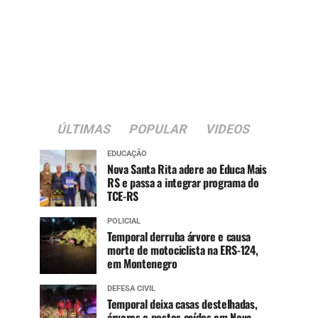
ÚLTIMAS
POPULAR
VIDEOS
EDUCAÇÃO
Nova Santa Rita adere ao Educa Mais
RS e passa a integrar programa do
TCE-RS
POLICIAL
Temporal derruba árvore e causa
morte de motociclista na ERS-124,
em Montenegro
DEFESA CIVIL
Temporal deixa casas destelhadas,
árvores e postes caídos em Nova