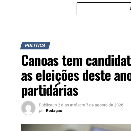
POLÍTICA
Canoas tem candidat
as eleições deste a
partidárias
Publicado
2 dias atrás
em
7 de agosto de 2026
por
Redação