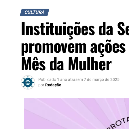
CULTURA
Instituições da S
promovem ações 
Mês da Mulher
Publicado
1 ano atrás
em
7 de março de 2025
por
Redação