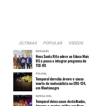
ÚLTIMAS
POPULAR
VIDEOS
EDUCAÇÃO
Nova Santa Rita adere ao Educa Mais
RS e passa a integrar programa do
TCE-RS
POLICIAL
Temporal derruba árvore e causa
morte de motociclista na ERS-124,
em Montenegro
DEFESA CIVIL
Temporal deixa casas destelhadas,
árvores e postes caídos em Nova