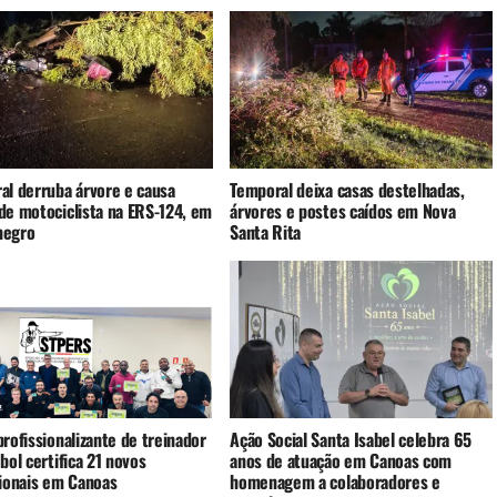
al derruba árvore e causa
Temporal deixa casas destelhadas,
de motociclista na ERS-124, em
árvores e postes caídos em Nova
negro
Santa Rita
rofissionalizante de treinador
Ação Social Santa Isabel celebra 65
bol certifica 21 novos
anos de atuação em Canoas com
sionais em Canoas
homenagem a colaboradores e