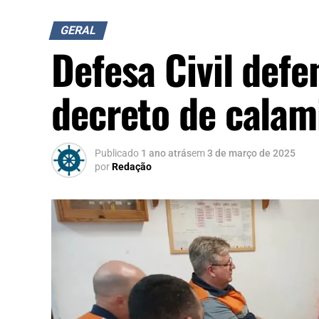
GERAL
Defesa Civil def
decreto de calam
Publicado
1 ano atrás
em
3 de março de 2025
por
Redação