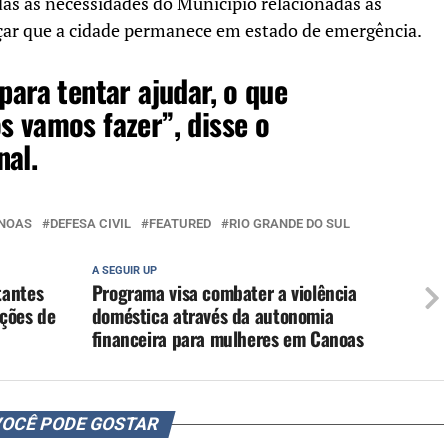
as as necessidades do Município relacionadas às
çar que a cidade permanece em estado de emergência.
para tentar ajudar, o que
s vamos fazer”, disse o
nal.
NOAS
DEFESA CIVIL
FEATURED
RIO GRANDE DO SUL
A SEGUIR UP
tantes
Programa visa combater a violência
ções de
doméstica através da autonomia
financeira para mulheres em Canoas
OCÊ PODE GOSTAR