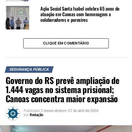
detalhes da área, a região e
Ação Social Santa Isabel celebra 65 anos de
o horário das ocorrências.
atuação em Canoas com homenagem a
Estamos no bairro Fátima,
colaboradores e parceiros
mediante uma série de
situações recentes que
CLIQUE EM COMENTÁRIO
andaram acontecendo,
como roubos a pedestre e a
estabelecimentos
SEGURANÇA PÚBLICA
Governo do RS prevê ampliação de
comerciais. E a Guarda
1.444 vagas no sistema prisional;
Municipal (GM) está hoje
Canoas concentra maior expansão
aqui para reafirmar o nosso
compromisso com a
Publicado
3 meses atrás
em
27 de abril de 2026
por
Redação
segurança e a comunidade”,
afirma o diretor da GM,