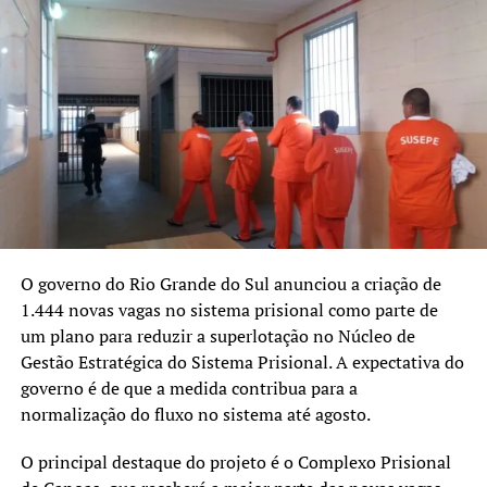
Tailor Moreira.
Iniciativa
A Operação Guarda na Área busca reforçar a sensação de
segurança por meio da manutenção da ordem e garantia
do cumprimento da lei. Ainda busca reforçar a presença
da GM dentro das comunidades promovendo a
aproximação da corporação com a comunidade. O
secretário da SMSP, Major Alberto Rocha, destaca que a
O governo do
Rio Grande do Sul
anunciou a criação de
iniciativa busca estreitar a união entre a comunidade e o
1.444 novas vagas no sistema prisional como parte de
Poder Público através da presença da GM.
um plano para reduzir a superlotação no
Núcleo de
Gestão Estratégica do Sistema Prisional
. A expectativa do
“A Guarda na Área busca
governo é de que a medida contribua para a
repelir a criminalidade e
normalização do fluxo no sistema até agosto.
reprimir os criminosos ou
O principal destaque do projeto é o Complexo Prisional