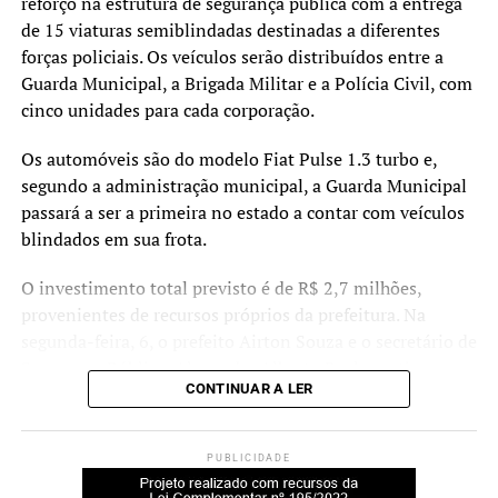
reforço na estrutura de segurança pública com a entrega
população”, afirmou.
de 15 viaturas semiblindadas destinadas a diferentes
forças policiais. Os veículos serão distribuídos entre a
Guarda Municipal, a Brigada Militar e a Polícia Civil, com
O agente de trânsito Ritieli Godoy da Silva destacou
cinco unidades para cada corporação.
como a capacitação contribui para a rotina das equipes.
Os automóveis são do modelo Fiat Pulse 1.3 turbo e,
“No dia a dia, a gente está
segundo a administração municipal, a Guarda Municipal
passará a ser a primeira no estado a contar com veículos
sempre exposto a situações
blindados em sua frota.
de risco, seja em
atendimento de ocorrência
O investimento total previsto é de R$ 2,7 milhões,
provenientes de recursos próprios da prefeitura. Na
ou no deslocamento. Com
segunda-feira, 6, o prefeito
Airton Souza
e o secretário de
esse treinamento, o agente
Segurança Pública,
Alexandre Alberto Rocha
, estiveram
CONTINUAR A LER
em
Porto Alegre
para acompanhar o andamento dos
passa a ter mais domínio
trabalhos na empresa responsável pela blindagem dos
da moto e mais controle
veículos.
PUBLICIDADE
nas manobras, o que traz
De acordo com informações divulgadas, nove viaturas já