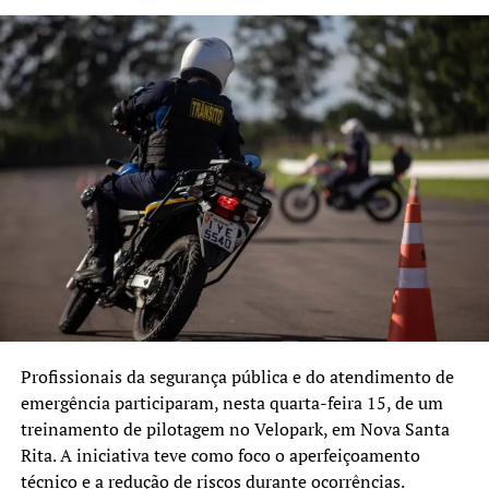
sistema.
Segundo o governo estadual, a ampliação das unidades
TÓPICOS RELACIONADOS:
BAIRRO FÁTIMA
CANOAS
deve contribuir para reduzir a pressão sobre o Nugesp e
FEATURED
OPERAÇÃO GUARDA NA ÁREA
SEGURANÇA PÚBLICA
reorganizar o fluxo de entrada de presos no sistema
prisional.
A SEGUIR UP
Brigada Militar abre concurso público com 1.200 vagas
para soldado
NÃO SE ESQUEÇA
Governador do RS autoriza concursos para contratação de
2.734 novos servidores da Segurança
Profissionais da segurança pública e do atendimento de
emergência participaram, nesta quarta-feira 15, de um
treinamento de pilotagem no Velopark, em Nova Santa
Rita. A iniciativa teve como foco o aperfeiçoamento
técnico e a redução de riscos durante ocorrências.