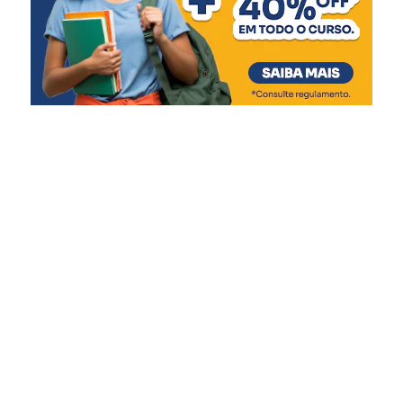
auxiliar as forças de
segurança no combate à
criminalidade, e,
consequentemente, na
diminuição dos indicadores,
que já estão excelentes na
nossa cidade. Será mais
uma ferramenta para que
Guarda Municipal, Brigada
Militar e Polícia Civil
possam ter mais efetivo na
rua para combater a
delinquência, a
marginalidade e para que