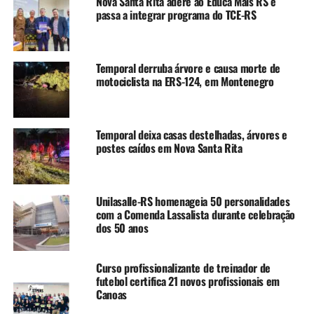
Nova Santa Rita adere ao Educa Mais RS e
de Canoas (OSPC). Os pontos estratégicos são
passa a integrar programa do TCE-RS
estipulados a partir das estatisticas levantadas,
periodicamente, com as ocorrências registradas nos
respectivos bairros. A primeira operação mobilizou cerca
Temporal derruba árvore e causa morte de
de 20 homens com uso de cinco viaturas (quatro da GM e
motociclista na ERS-124, em Montenegro
uma do Trânsito) e quatro motocicletas.
“A atividade de hoje marca
Temporal deixa casas destelhadas, árvores e
postes caídos em Nova Santa Rita
o pontapé inicial de uma
série de operações que
vamos realizar,
Unilasalle-RS homenageia 50 personalidades
com a Comenda Lassalista durante celebração
semanalmente, sempre
dos 50 anos
baseadas nos dados do
Observatório de Segurança.
Curso profissionalizante de treinador de
futebol certifica 21 novos profissionais em
São fornecidos todos os
Canoas