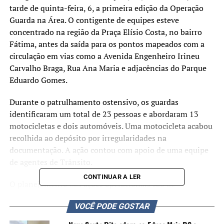
tarde de quinta-feira, 6, a primeira edição da Operação
Guarda na Área. O contigente de equipes esteve
concentrado na região da Praça Elísio Costa, no bairro
Fátima, antes da saída para os pontos mapeados com a
circulação em vias como a Avenida Engenheiro Irineu
Carvalho Braga, Rua Ana Maria e adjacências do Parque
Eduardo Gomes.
Durante o patrulhamento ostensivo, os guardas
identificaram um total de 23 pessoas e abordaram 13
motocicletas e dois automóveis. Uma motocicleta acabou
recolhida ao depósito por irregularidades na
documentação. A ação contou com apoio de uma equipe
de agentes de Trânsito.
CONTINUAR A LER
O planejamento das ações operacionais são de
responsabilidade da Secretaria Municipal de Segurança
VOCÊ PODE GOSTAR
Pública (SMSP), com base nos indicadores criminais
apurados por meio do Observatório de Segurança Pública