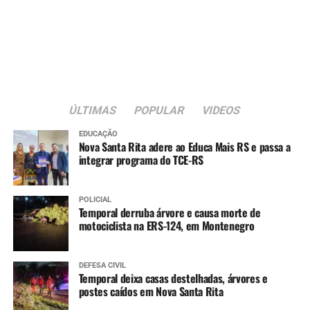
possamos ter uma Canoas
cada vez mais segura”, frisa
o secretário.
ÚLTIMAS
POPULAR
VIDEOS
EDUCAÇÃO
Nova Santa Rita adere ao Educa Mais RS e passa a
integrar programa do TCE-RS
POLICIAL
Temporal derruba árvore e causa morte de
motociclista na ERS-124, em Montenegro
DEFESA CIVIL
Temporal deixa casas destelhadas, árvores e
postes caídos em Nova Santa Rita