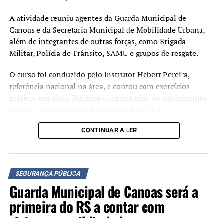
A atividade reuniu agentes da Guarda Municipal de
Canoas e da Secretaria Municipal de Mobilidade Urbana,
além de integrantes de outras forças, como Brigada
Militar, Polícia de Trânsito, SAMU e grupos de resgate.
O curso foi conduzido pelo instrutor Hebert Pereira,
referência nacional na área, e contou com exercícios
práticos em pista. Durante a capacitação, os participantes
treinaram técnicas de pilotagem em diferentes
velocidades, condução defensiva, controle da motocicleta
CONTINUAR A LER
e tomada de decisão em situações de risco.
O treinamento foi realizado com apoio da empresa
FuelTech, que disponibilizou o espaço para a atividade. A
SEGURANÇA PÚBLICA
proposta é qualificar o atendimento à população e
Guarda Municipal de Canoas será a
ampliar a segurança dos agentes durante o trabalho nas
ruas.
primeira do RS a contar com