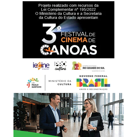
habitação de interesse social.Durante o evento, também
Documentos necessários:
serão apresentadas à comunidade todas as informações
Documento de Identificação Oficial com foto;
sobre o edital, os critérios de participação e o período de
CPF (caso não conste no documento de identificação);
inscrições.
Comprovante de estado civil (certidão de nascimento ou
casamento, com averbações, se for o caso);
Documento de identificação com foto do procurador
(quando houver);
Laudo médico com CID-10 (se houver caso de pessoa com
deficiência/microcefalia);
Comprovante de recebimento de BPC (se houver);
Comprovante de residência;
Boletim de ocorrência (para casos enquadrados na Lei
Maria da Penha); – Folha resumo do CadÚnico
atualizada.