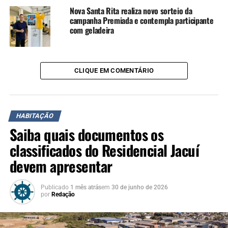
vida”.
Nova Santa Rita realiza novo sorteio da
campanha Premiada e contempla participante
com geladeira
Infraestrutura para garantir bem-estar
Outro projeto destacado pela Administração trata da
doação de 8.000 m² de blocos intertravados para a
CLIQUE EM COMENTÁRIO
pavimentação das vias do Loteamento Cooperhabitar.
Com um investimento de R$ 447.760, a medida visa
melhorar a infraestrutura do local, garantindo
trafegabilidade e segurança para as famílias.
HABITAÇÃO
Saiba quais documentos os
“A pavimentação não é
classificados do Residencial Jacuí
apenas uma questão de
devem apresentar
infraestrutura, mas
Publicado
1 mês atrás
em
30 de junho de 2026
também de dignidade.
por
Redação
Essas vias pavimentadas