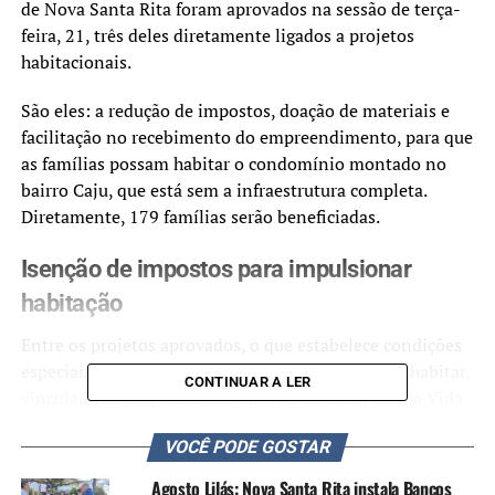
de Nova Santa Rita foram aprovados na sessão de terça-
feira, 21, três deles diretamente ligados a projetos
habitacionais.
São eles: a redução de impostos, doação de materiais e
facilitação no recebimento do empreendimento, para que
as famílias possam habitar o condomínio montado no
bairro Caju, que está sem a infraestrutura completa.
Diretamente, 179 famílias serão beneficiadas.
Isenção de impostos para impulsionar
habitação
Entre os projetos aprovados, o que estabelece condições
especiais para a Cooperativa Habitacional Cooperhabitar,
CONTINUAR A LER
vinculada ao programa federal “Minha Casa, Minha Vida
– Entidade”.
VOCÊ PODE GOSTAR
As medidas incluem a isenção do IPTU por dois anos, a
Agosto Lilás: Nova Santa Rita instala Bancos