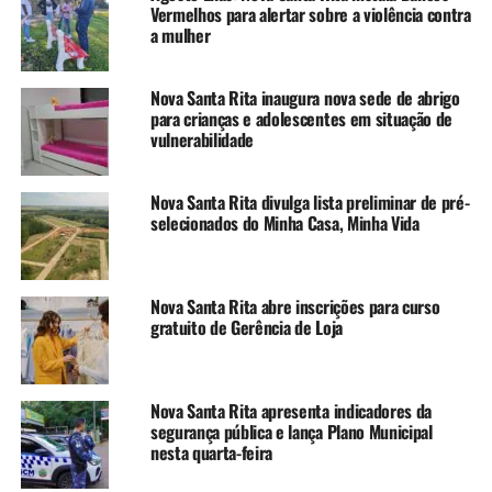
redução do ITBI para apenas 0,5% e a isenção de ISSQN e
Vermelhos para alertar sobre a violência contra
taxas municipais. Segundo o prefeito Rodrigo Battistella,
a mulher
essas medidas são imprescindíveis para garantir a
continuidade do projeto e permitir que as famílias
Nova Santa Rita inaugura nova sede de abrigo
possam ocupar suas residências ainda neste semestre.
para crianças e adolescentes em situação de
vulnerabilidade
“Estamos trabalhando para
fazer valer o direito à
Nova Santa Rita divulga lista preliminar de pré-
selecionados do Minha Casa, Minha Vida
moradia, assegurado pela
Constituição Federal. Não
Nova Santa Rita abre inscrições para curso
mediremos esforços para
gratuito de Gerência de Loja
que essas famílias
finalmente tenham acesso
Nova Santa Rita apresenta indicadores da
à casa própria, com
segurança pública e lança Plano Municipal
dignidade e qualidade de
nesta quarta-feira