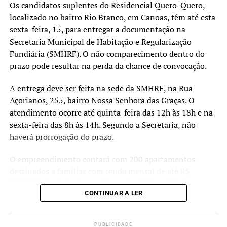
vivem em áreas apontadas
Os candidatos suplentes do Residencial Quero-Quero,
localizado no bairro Rio Branco, em Canoas, têm até esta
pelos estudos técnicos
sexta-feira, 15, para entregar a documentação na
como de risco muito alto.
Secretaria Municipal de Habitação e Regularização
Fundiária (SMHRF). O não comparecimento dentro do
Nosso objetivo é oferecer
prazo pode resultar na perda da chance de convocação.
uma alternativa segura e
A entrega deve ser feita na sede da SMHRF, na Rua
definitiva para essas
Açorianos, 255, bairro Nossa Senhora das Graças. O
pessoas, garantindo mais
atendimento ocorre até quinta-feira das 12h às 18h e na
tranquilidade e proteção
sexta-feira das 8h às 14h. Segundo a Secretaria, não
haverá prorrogação do prazo.
para o futuro”, destacou.
O empreendimento contará com 200 apartamentos
destinados a famílias com renda mensal de até R$
As moradias fazem parte dos esforços de reconstrução e
2.850,00. Ao todo, foram chamados 360 candidatos,
adaptação do município diante dos eventos climáticos
CONTINUAR A LER
sendo 100 suplentes. Caso haja desistências ou
extremos registrados nos últimos anos, reforçando o
irregularidades, os suplentes poderão ser convocados
compromisso do Poder Executivo com a proteção das
para assumir as vagas como titulares.
famílias mais vulneráveis e a ampliação do acesso à
PUBLICIDADE