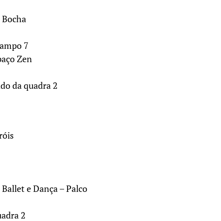
e Bocha
Campo 7
paço Zen
lado da quadra 2
róis
 Ballet e Dança – Palco
uadra 2