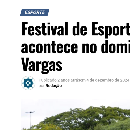
ESPORTE
Festival de Espor
acontece no domi
Vargas
Publicado
2 anos atrás
em
4 de dezembro de 2024
por
Redação