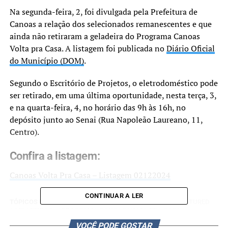
Na segunda-feira, 2, foi divulgada pela Prefeitura de
Canoas a relação dos selecionados remanescentes e que
ainda não retiraram a geladeira do Programa Canoas
Volta pra Casa. A listagem foi publicada no
Diário Oficial
do Município (DOM)
.
Segundo o Escritório de Projetos, o eletrodoméstico pode
ser retirado, em uma última oportunidade, nesta terça, 3,
e na quarta-feira, 4, no horário das 9h às 16h, no
depósito junto ao Senai (Rua Napoleão Laureano, 11,
Centro).
Confira a listagem:
Canoas Volta Pra Casa – Listagem 02122024
CONTINUAR A LER
TÓPICOS RELACIONADOS:
CANOAS
ENCHENTE
FEATURED
GELADEIRAS
PROGRAMA CANOAS VOLTA PRA CASA
VOCÊ PODE GOSTAR