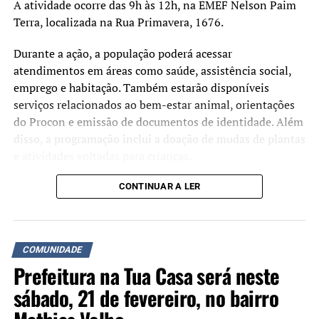
A atividade ocorre das 9h às 12h, na EMEF Nelson Paim
Terra, localizada na Rua Primavera, 1676.
Durante a ação, a população poderá acessar
atendimentos em áreas como saúde, assistência social,
emprego e habitação. Também estarão disponíveis
serviços relacionados ao bem-estar animal, orientações
do Procon e emissão de documentos de identidade. Além
disso, a programação inclui a doação de mudas de plantas
e atividades voltadas para crianças.
A iniciativa busca aproximar os serviços da
CONTINUAR A LER
administração municipal da comunidade e facilitar o
acesso da população a atendimentos públicos. De acordo
com a prefeitura, o evento será cancelado em caso de
COMUNIDADE
chuva.
Prefeitura na Tua Casa será neste
sábado, 21 de fevereiro, no bairro