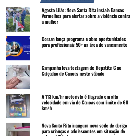
A SEGUIR UP
Aberto prazo para cadastro de instituições que atendem
Agosto Lilás: Nova Santa Rita instala Bancos
idosos de Canoas
Vermelhos para alertar sobre a violência contra
a mulher
NÃO SE ESQUEÇA
Eleitores canoenses podem votar na Consulta Popular –
Reconstrução RS até sexta-feira, 6
Corsan lança programa e abre oportunidades
para profissionais 50+ na área de saneamento
Campanha leva testagem de Hepatite C ao
Calçadão de Canoas neste sábado
A 113 km/h: motorista é flagrado em alta
velocidade em via de Canoas com limite de 60
km/h
Nova Santa Rita inaugura nova sede de abrigo
para crianças e adolescentes em situação de