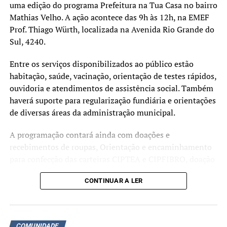
uma edição do programa Prefeitura na Tua Casa no bairro
Mathias Velho. A ação acontece das 9h às 12h, na EMEF
Prof. Thiago Würth, localizada na Avenida Rio Grande do
Sul, 4240.
Entre os serviços disponibilizados ao público estão
habitação, saúde, vacinação, orientação de testes rápidos,
ouvidoria e atendimentos de assistência social. Também
haverá suporte para regularização fundiária e orientações
de diversas áreas da administração municipal.
A programação contará ainda com doações e
recebimentos de roupas, Orientação e encaminhamento
para confecção das carteiras CIPTEA e CIPFIBRO, doação
de mudas, banco de oportunidades, coleta de recicláveis,
CONTINUAR A LER
doação de livros, banco de oportunidades. Diversos
outros serviços estarão à disposição da comunidade ao
longo da manhã.
COMUNIDADE