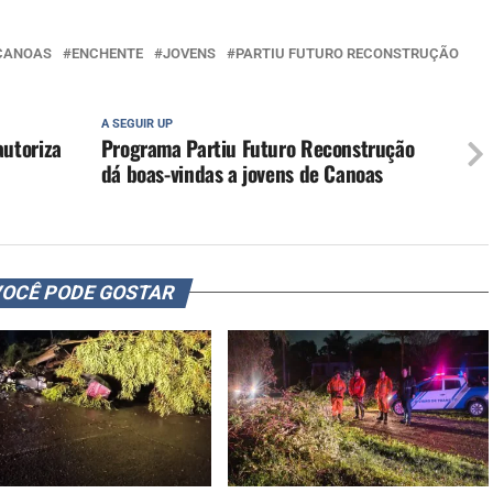
CANOAS
ENCHENTE
JOVENS
PARTIU FUTURO RECONSTRUÇÃO
A SEGUIR UP
utoriza
Programa Partiu Futuro Reconstrução
o
dá boas-vindas a jovens de Canoas
OCÊ PODE GOSTAR