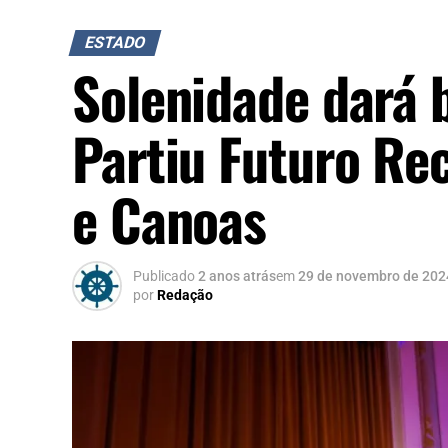
ESTADO
Solenidade dará 
Partiu Futuro Re
e Canoas
Publicado
2 anos atrás
em
29 de novembro de 202
por
Redação