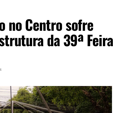
o no Centro sofre
strutura da 39ª Feir
4