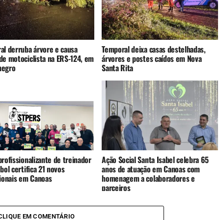
al derruba árvore e causa
Temporal deixa casas destelhadas,
de motociclista na ERS-124, em
árvores e postes caídos em Nova
negro
Santa Rita
rofissionalizante de treinador
Ação Social Santa Isabel celebra 65
bol certifica 21 novos
anos de atuação em Canoas com
sionais em Canoas
homenagem a colaboradores e
parceiros
CLIQUE EM COMENTÁRIO