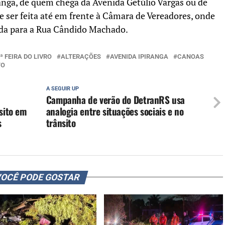
ranga, de quem chega da Avenida Getúlio Vargas ou de
e ser feita até em frente à Câmara de Vereadores, onde
rda para a Rua Cândido Machado.
ª FEIRA DO LIVRO
ALTERAÇÕES
AVENIDA IPIRANGA
CANOAS
TO
A SEGUIR UP
Campanha de verão do DetranRS usa
nsito em
analogia entre situações sociais e no
s
trânsito
OCÊ PODE GOSTAR