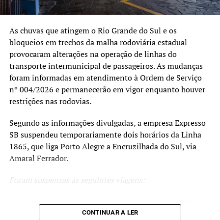
As chuvas que atingem o Rio Grande do Sul e os
bloqueios em trechos da malha rodoviária estadual
provocaram alterações na operação de linhas do
transporte intermunicipal de passageiros. As mudanças
foram informadas em atendimento à Ordem de Serviço
nº 004/2026 e permanecerão em vigor enquanto houver
restrições nas rodovias.
Segundo as informações divulgadas, a empresa Expresso
SB suspendeu temporariamente dois horários da Linha
1865, que liga Porto Alegre a Encruzilhada do Sul, via
Amaral Ferrador.
Foram suspensas as seguintes viagens:
Linha 1865: Encruzilhada do Sul x Porto Alegre, com
saída às 5h, via Amaral Ferrador, Cristal e Camaquã;
CONTINUAR A LER