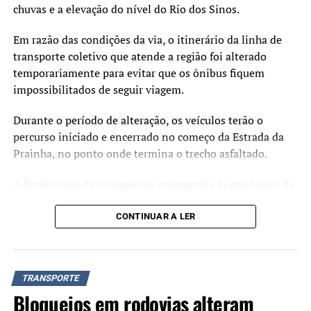
chuvas e a elevação do nível do Rio dos Sinos.
Em razão das condições da via, o itinerário da linha de
transporte coletivo que atende a região foi alterado
temporariamente para evitar que os ônibus fiquem
impossibilitados de seguir viagem.
Durante o período de alteração, os veículos terão o
percurso iniciado e encerrado no começo da Estrada da
Prainha, no ponto onde termina o trecho asfaltado.
A fiscalização de transportes acompanha as condições da
estrada. Assim que o trecho estiver novamente apto para
a circulação dos ônibus, o itinerário será restabelecido
CONTINUAR A LER
normalmente.
TRANSPORTE
Bloqueios em rodovias alteram