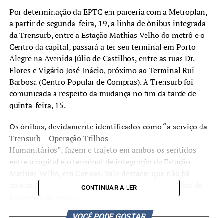
Por determinação da EPTC em parceria com a Metroplan,
a partir de segunda-feira, 19, a linha de ônibus integrada
da Trensurb, entre a Estação Mathias Velho do metrô e o
Centro da capital, passará a ter seu terminal em Porto
Alegre na Avenida Júlio de Castilhos, entre as ruas Dr.
Flores e Vigário José Inácio, próximo ao Terminal Rui
Barbosa (Centro Popular de Compras). A Trensurb foi
comunicada a respeito da mudança no fim da tarde de
quinta-feira, 15.
Os ônibus, devidamente identificados como “a serviço da
Trensurb – Operação Trilhos
Humanitários”, fazem o trajeto em ambos os sentidos
entre a capital e o terminal de integração da Estação
Mathias Velho, em Canoas. Vale destacar que não há
cobrança de passagem nos ônibus, apenas nas linhas de
CONTINUAR A LER
bloqueios do metrô.
VOCÊ PODE GOSTAR