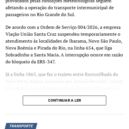
provocados pelas condições meteorológicas seguem
afetando a operação do transporte intermunicipal de
passageiros no Rio Grande do Sul.
De acordo com a Ordem de Serviço 004/2026, a empresa
Viação União Santa Cruz suspendeu temporariamente o
atendimento às localidades de Ibarama, Novo São Paulo,
Nova Boêmia e Picada do Rio, na linha 654, que liga
Sobradinho a Santa Maria. A interrupção ocorre em razão
do bloqueio da ERS-347.
Já a linha 1865, que faz o trajeto entre Encruzilhada do
Sul e Porto Alegre, passando por Amaral Ferrador, Cristal
e Camaquã, operada pela empresa Expresso SB, voltou a
funcionar normalmente. Na última semana, os horários
CONTINUAR A LER
das 5h e das 14h haviam sido suspensos
temporariamente devido aos impactos causados pelos
eventos meteorológicos na região.
TRANSPORTE
A Defesa Civil do Estado orienta que a população