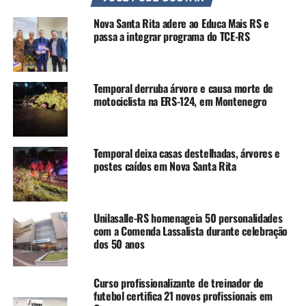
Confira a seguir os detalhes das viagens:
Nova Santa Rita adere ao Educa Mais RS e
Partidas da Estação Mathias Velho
– Viagens com destino
passa a integrar programa do TCE-RS
ao Centro de Porto Alegre, com paradas apenas para
desembarque nas estações Aeroporto e Farrapos, das
5h15 às 23h50. O embarque e desembarque em Mathias
Temporal derruba árvore e causa morte de
Velho é feito no terminal de integração da estação.
motociclista na ERS-124, em Montenegro
Partidas do terminal da Av. Júlio de Castilhos
– Viagens
diretas com desembarque apenas na Estação Mathias
Temporal deixa casas destelhadas, árvores e
Velho, das 5h30 às 22h10.
postes caídos em Nova Santa Rita
Partidas da Estação Aeroporto
– Viagens com destino à
Estação Mathias Velho, com parada apenas para
Unilasalle-RS homenageia 50 personalidades
embarque na Estação Farrapos, das 6h20 às 9h e das 16h
com a Comenda Lassalista durante celebração
às 22h10.
dos 50 anos
O embarque e desembarque no Aeroporto é realizado na
parada de ônibus junto à estação, em parada
Curso profissionalizante de treinador de
futebol certifica 21 novos profissionais em
devidamente identificada, no lado norte, junto ao