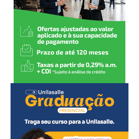
Na Linha 1052, de Porto Alegre para Carazinho, com
saída às 5h, os passageiros com destino a Farroupilha,
Bento Gonçalves, Veranópolis e demais cidades
atendidas no percurso estão sendo encaminhados por
meio de transbordo operacional. Também seguem
disponíveis as linhas 784, entre Porto Alegre e Passo
Fundo via Garibaldi, e 1053, entre Porto Alegre e Passo
Fundo via Nova Prata.
Já a Linha 1051, no sentido Erechim x Porto Alegre, foi
temporariamente cancelada em razão das restrições de
tráfego causadas pelos eventos climáticos. Os passageiros
de Erechim, Getúlio Vargas e Passo Fundo estão sendo
direcionados para a Linha 967, com saída às 23h50.
Segundo as empresas, a retomada das operações
dependerá da normalização das condições das rodovias
afetadas pelas chuvas dos últimos dias.