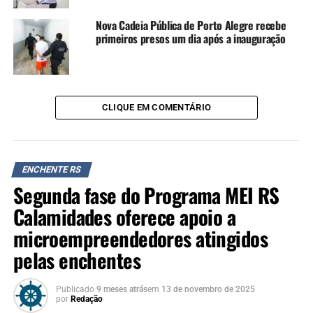
enchente serão repostos
Nova Cadeia Pública de Porto Alegre recebe
primeiros presos um dia após a inauguração
CLIQUE EM COMENTÁRIO
ENCHENTE RS
Segunda fase do Programa MEI RS
Calamidades oferece apoio a
microempreendedores atingidos
pelas enchentes
Publicado
9 meses atrás
em
13 de novembro de 2025
por
Redação