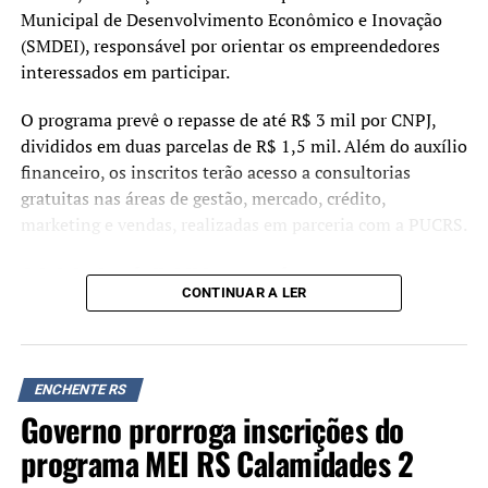
Municipal de Desenvolvimento Econômico e Inovação
(SMDEI), responsável por orientar os empreendedores
interessados em participar.
O programa prevê o repasse de até R$ 3 mil por CNPJ,
divididos em duas parcelas de R$ 1,5 mil. Além do auxílio
financeiro, os inscritos terão acesso a consultorias
gratuitas nas áreas de gestão, mercado, crédito,
marketing e vendas, realizadas em parceria com a PUCRS.
A iniciativa é dividida em três etapas:
CONTINUAR A LER
Retomada – pagamento da primeira parcela via aplicativo
Caixa Tem;
Preparação – participação nas consultorias obrigatórias;
ENCHENTE RS
Governo prorroga inscrições do
Decolagem – liberação da segunda parcela pelo Banrisul,
programa MEI RS Calamidades 2
após a conclusão das atividades.