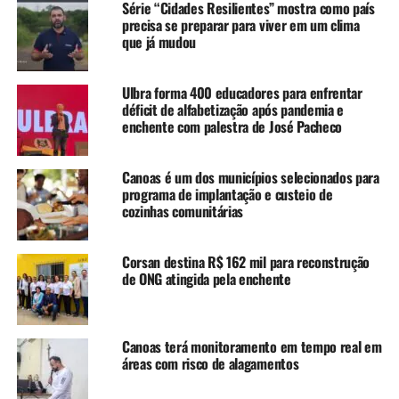
Série “Cidades Resilientes” mostra como país
outros estados, o governo estadual abriu o recrutamento
precisa se preparar para viver em um clima
de 1 mil reservistas para atuarem em abrigos. Dessa
que já mudou
forma, os agentes da ativa poderão atuar com mais força
no policiamento ostensivo nas ruas.
Ulbra forma 400 educadores para enfrentar
déficit de alfabetização após pandemia e
A Polícia Civil afirma que está fazendo rondas nos
enchente com palestra de José Pacheco
maiores abrigos durante 24 horas, e que as menores
estruturas são monitoradas em ações pontuais. Da
Canoas é um dos municípios selecionados para
mesma forma que a Brigada, a Civil abriu chamamento
programa de implantação e custeio de
para 200 agentes aposentados para reforço na segurança.
cozinhas comunitárias
TÓPICOS RELACIONADOS:
ABRIGOS
CRIMES
ENCHENTE
Corsan destina R$ 162 mil para reconstrução
PRESOS
de ONG atingida pela enchente
A SEGUIR UP
Trensurb lança campanha de apoio às famílias de
trabalhadores afetados pela enchente
Canoas terá monitoramento em tempo real em
áreas com risco de alagamentos
NÃO SE ESQUEÇA
Remédios do programa Farmácia Popular perdidos na