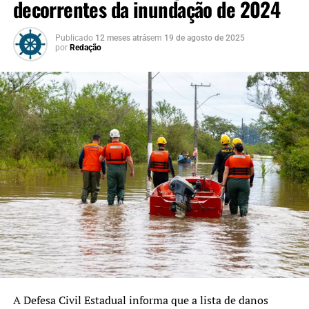
“Estamos prorrogando as
decorrentes da inundação de 2024
inscrições do MEI RS
Publicado
12 meses atrás
em
19 de agosto de 2025
porque entendemos que
por
Redação
essa política pública
precisa chegar a todos que
foram atingidos. O Estado
vai até o último
microempreendedor ser
alcançado, não
descansaremos enquanto
houver alguém que ainda
possa ser beneficiado.
Nossa missão é garantir
não apenas o recurso
A Defesa Civil Estadual informa que a lista de danos