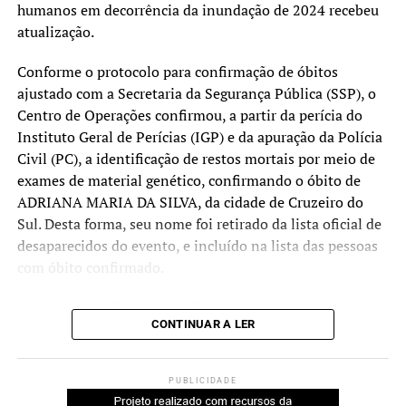
financeiro, mas também a
humanos em decorrência da inundação de 2024 recebeu
atualização.
consultoria que dá
condições de retomada e
Conforme o protocolo para confirmação de óbitos
ajustado com a Secretaria da Segurança Pública (SSP), o
crescimento. E ainda temos
Centro de Operações confirmou, a partir da perícia do
recursos para atender,
Instituto Geral de Perícias (IGP) e da apuração da Polícia
aproximadamente, 5 mil
Civil (PC), a identificação de restos mortais por meio de
exames de material genético, confirmando o óbito de
microempreendedores, ou
ADRIANA MARIA DA SILVA, da cidade de Cruzeiro do
seja, queremos que todos
Sul. Desta forma, seu nome foi retirado da lista oficial de
desaparecidos do evento, e incluído na lista das pessoas
que precisam tenham
com óbito confirmado.
acesso a essa
oportunidade”, ressalta
O nome de ADRIANO SANDAOWSKI, da cidade de
CONTINUAR A LER
Canoas, foi retirado da lista de pessoas desaparecidas
Sossella.
pela Polícia Civil pois, de acordo com registro realizado
naquele órgão no final do mês de julho, familiares
PUBLICIDADE
confirmaram que Adriano mudou-se para uma cidade em
Busca ativa