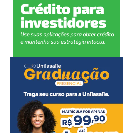
como o uso da assistente virtual do governo estadual, a
GurIA.
Como funciona o MEI RS Calamidades
Dividido em três etapas, o MEI RS Calamidades
disponibiliza:
um auxílio de R$ 1.500 na conta Caixa Tem, da
Caixa Econômica Federal, para todos os
selecionados;
uma consultoria de nove horas oferecida pela
Pontifícia Universidade Católica do Rio Grande do
Sul (PUCRS), com foco em temas como
elaboração de plano de negócios, estratégias de
marketing e vendas, controle de custos e definição
de preços;
e, por fim, uma segunda parcela de R$ 1.500, pelo