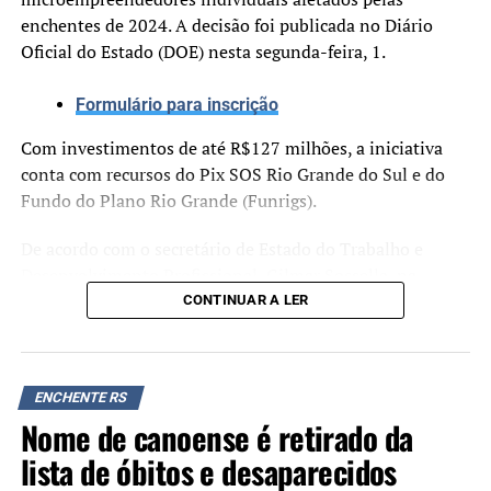
enchentes de 2024. A decisão foi publicada no Diário
Oficial do Estado (DOE) nesta segunda-feira, 1.
Formulário para inscrição
Com investimentos de até R$127 milhões, a iniciativa
conta com recursos do Pix SOS Rio Grande do Sul e do
Fundo do Plano Rio Grande (Funrigs).
De acordo com o secretário de Estado do Trabalho e
Desenvolvimento Profissional, Gilmar Sossella, na
última prorrogação, os resultados foram positivos. Cerca
CONTINUAR A LER
de 50 MEIs se cadastraram diariamente, o que representa
R$ 217 mil por dia injetados na economia local. Foram
mais de 8 mil inscritos nesse período, 3 mil deles já
ENCHENTE RS
elegíveis, resultando em praticamente R$ 13 milhões de
Nome de canoense é retirado da
investimento.
lista de óbitos e desaparecidos