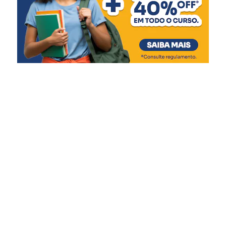
Banrisul, desde que tenham finalizado a
consultoria e abram uma conta empresarial
gratuita no banco.
Para participar, os interessados devem
cumprir alguns critérios, como:
ter o endereço cadastrado em município com
estado de calamidade decretado e na mancha de
inundação;
estar com o CNPJ ativo e o CPF regular;
ter faturamento nos anos de 2023 ou de 2024;
e não ter sido beneficiado previamente por outro
programa do Estado para atingidos pelos eventos
meteorológicos.
A divulgação dos candidatos contemplados após a
prorrogação será em 24 de novembro. Os