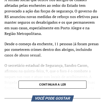
afetadas pelas enchentes ao redor do Estado tem
provocado a ação das forças de segurança. O governo do
RS anunciou novas medidas de reforço nos efetivos para
manter seguros os desabrigados e os que permanecem
em suas casas, especialmente em Porto Alegre e na
Região Metropolitana.
Desde o começo da enchente, 11 pessoas já foram presas
por cometerem crimes dentro dos abrigos, incluindo
casos de abuso sexual.
O secretário estadual de Segurança, Sandro Caron,
afirmou na quinta-feira, 9, que o foco é o combate a
saques nas ruas e atuar nos locais de acolhimento. A
Brigada Militar e a Polícia Civil trabalham nessas duas
CONTINUAR A LER
frentes, mas a situação de excepcionalidade tornou os
efetivos atuais insuficientes.
VOCÊ PODE GOSTAR
Além do reforço de 400 agentes das Polícias Militares de