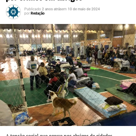
Publicado
2 anos atrás
em
10 de maio de 2024
por
Redação
A tensão social que ocorre nos abrigos de cidades