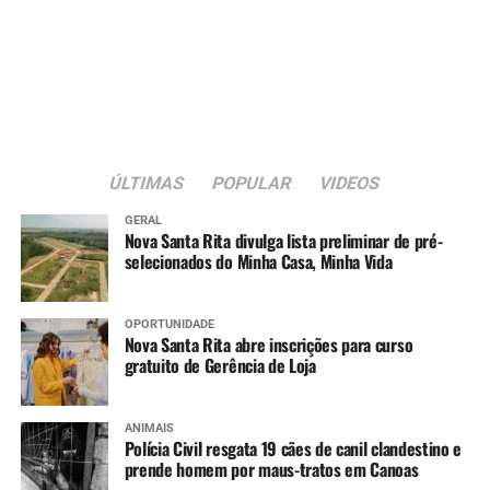
microempreendedores não habilitados poderão
apresentar recursos no período de 25 a 30 de novembro.
Já o depósito da primeira parcela será em 8 de dezembro.
Serviço
O quê
: prorrogação das inscrições do programa MEI RS
Calamidades 2
ÚLTIMAS
POPULAR
VIDEOS
Quando
: até 31 de outubro
GERAL
Como
: preenchimento de
formulário on-line
Nova Santa Rita divulga lista preliminar de pré-
Quem pode se inscrever
: microempreendedores
selecionados do Minha Casa, Minha Vida
individuais que atendam aos critérios, não beneficiados
na primeira fase do programa.
OPORTUNIDADE
Nova Santa Rita abre inscrições para curso
gratuito de Gerência de Loja
ANIMAIS
Polícia Civil resgata 19 cães de canil clandestino e
prende homem por maus-tratos em Canoas