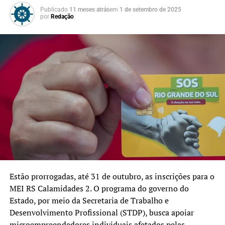
As inscrições podem ser feitas até 30 de novembro de
Publicado
11 meses atrás
em
1 de setembro de 2025
por
Redação
2025, pelo site
sosenchentes.rs.gov.br
. A estimativa é que
mais de 12 mil microempreendedores sejam beneficiados
em todo o Estado, com investimento de R$ 127 milhões.
Em Canoas, os interessados podem buscar atendimento
presencial na Sala MEI, localizada na Rua Dr. Barcelos,
969, Centro, junto à SMDEI, para receber orientações e
auxílio no cadastro.
Estão prorrogadas, até 31 de outubro, as inscrições para o
MEI RS Calamidades 2. O programa do governo do
Estado, por meio da Secretaria de Trabalho e
Desenvolvimento Profissional (STDP), busca apoiar
microempreendedores individuais afetados pelas