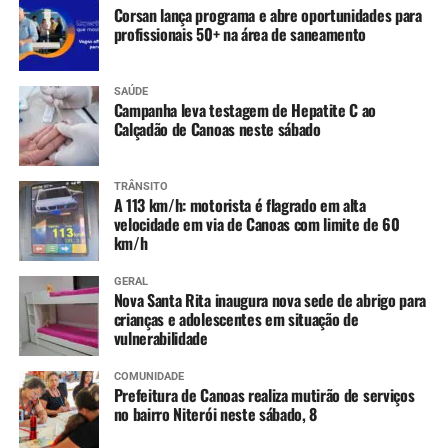
Corsan lança programa e abre oportunidades para
Paranhana (Taquara) – Tendência de lento
profissionais 50+ na área de saneamento
declínio.
Rios em cota de inundação:
SAÚDE
Uruguai (São Borja a Uruguaiana) – Tendência de
Campanha leva testagem de Hepatite C ao
estabilidade entre São Borja e Itaqui e lenta
Calçadão de Canoas neste sábado
elevação em Uruguaiana.
Ibirapuitã (Alegrete) – Tendência de declínio, com
TRÂNSITO
níveis ainda em inundação ao longo do dia.
A 113 km/h: motorista é flagrado em alta
Ibicuí (Manoel Viana) – Tendência de lento
velocidade em via de Canoas com limite de 60
km/h
declínio, com níveis ainda em inundação ao longo
do dia.
GERAL
Caí (Montenegro) – Tendência de estabilidade.
Nova Santa Rita inaugura nova sede de abrigo para
crianças e adolescentes em situação de
Taquari (Taquari) – Tendência de lenta elevação,
vulnerabilidade
devendo entrar em estabilidade ao longo do dia.
Jacuí (Cachoeira do Sul até São Jerônimo) –
COMUNIDADE
Constante declínio em Cachoeira do Sul e Rio
Prefeitura de Canoas realiza mutirão de serviços
no bairro Niterói neste sábado, 8
Pardo, e variando entre estabilidade e lenta
elevação em São Jerônimo.