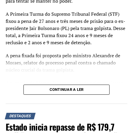
para tentar se manter no poder.
A Primeira Turma do Supremo Tribunal Federal (STF)
fixou a pena de 27 anos e três meses de prisão para o ex-
presidente Jair Bolsonaro (PL) pela trama golpista. Desse
total, a Primeira Turma fixou 24 anos e 9 meses de
reclusão e 2 anos e 9 meses de detenção.
A pena fixada foi proposta pelo ministro Alexandre de
Moraes, relator do processo penal contra o chamado
núcleo crucial da trama golpista.
A sugestão de Moraes foi acompanhada pelos ministros
Flávio Dino, Cármen Lúcia e Cristiano Zanin. O ministro
CONTINUAR A LER
Luiz Fux, que propôs a absolvição de Jair Bolsonaro
durante o julgamento, não votou.
Crimes
DESTAQUES
Estado inicia repasse de R$ 179,7
Organização criminosa
: 7 anos e 7 meses.