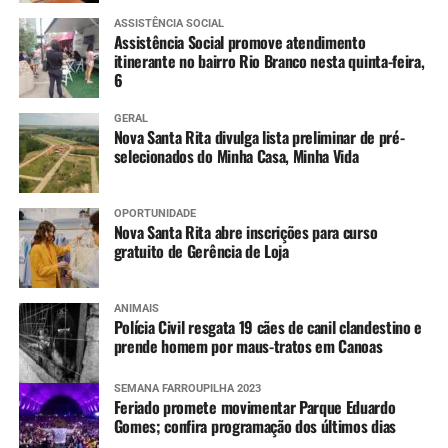
Jacuí (Ilhas da RMPOA) – Tendência entre
ASSISTÊNCIA SOCIAL
estabilidade e lenta elevação, mantendo os níveis
Assistência Social promove atendimento
itinerante no bairro Rio Branco nesta quinta-feira,
elevados nos próximos dias.
6
Sinos (Campo Bom e São Leopoldo) – Tendência
de lento declínio, já retornando para cota de alerta
GERAL
em Campo Bom.
Nova Santa Rita divulga lista preliminar de pré-
selecionados do Minha Casa, Minha Vida
Nível de rios e lagos
Mais informações
OPORTUNIDADE
Nova Santa Rita abre inscrições para curso
Informações sobre os pontos com bloqueios parciais e
gratuito de Gerência de Loja
totais nas estradas do RS e situação das barragens, além
dos avisos e alertas da Defesa Civil e imagens do radar
ANIMAIS
meteorológico podem ser conferidas nos links abaixo.
Polícia Civil resgata 19 cães de canil clandestino e
prende homem por maus-tratos em Canoas
Pontos de bloqueios parciais e totais nas
rodovias
SEMANA FARROUPILHA 2023
Feriado promete movimentar Parque Eduardo
Gomes; confira programação dos últimos dias
Situação das barragens