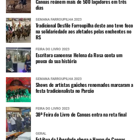
Canoas reúnem mais de 500 laçadores em três
telefone (61) 2034-4611 ou clicando
aqui
. Em seguida, é
dias
preciso interagir com o robô de atendimento enviando
um simples “Oi”.
SEMANA FARROUPILHA 2023
Tradicional Desfile Farroupilha deste ano teve foco
na solidariedade aos afetados pelas enchentes no
Após a primeira interação, o usuário pode compartilhar
RS
sua localização atual ou qualquer outra do seu interesse
para, dessa forma, receber as mensagens que serão
FEIRA DO LIVRO 2023
Escritora canoense Helena da Rosa conta um
encaminhadas pela Defesa Civil estadual.
pouco da sua história
SEMANA FARROUPILHA 2023
Shows de artistas gaúchos renomados marcaram a
festa tradicionalista no Parcão
FEIRA DO LIVRO 2023
38ª Feira do Livro de Canoas entra na reta final
GERAL
Estátua da Liberdade chega a Havan de Canoas