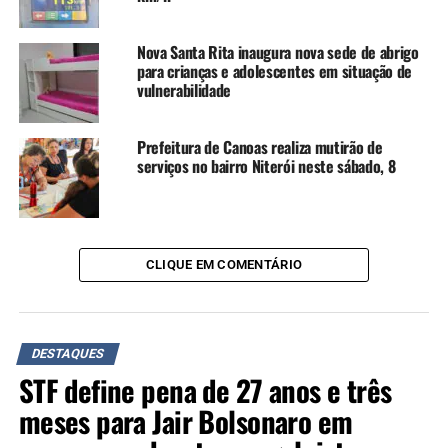
todos conseguiram sair de suas casas tamanha altura das
águas. Agora, o cenário é dramático, principalmente nas
Nova Santa Rita inaugura nova sede de abrigo
regiões dos bairros Rio Branco, Mato Grande, Mathias
para crianças e adolescentes em situação de
Velho, Niterói.
vulnerabilidade
Há relatos de centenas de pessoas ilhadas e/ou em cima
Prefeitura de Canoas realiza mutirão de
do telhado, e o resgate tem sido dividido entre forças
serviços no bairro Niterói neste sábado, 8
municipais e de voluntários, inclusive de outras cidades.
A dificuldade se concentra na necessidade de obter
lanchas, barcos e jet-skis.
CLIQUE EM COMENTÁRIO
Acolhidos
Até o momento, mais de 7,5 mil pessoas nos abrigos da
Prefeitura. Principais necessidades de doações são de
DESTAQUES
produtos de higiene, limpeza e colchões.
STF define pena de 27 anos e três
meses para Jair Bolsonaro em
TÓPICOS RELACIONADOS:
CANOAS
CHUVAS
ENCHENTE
FEATURED
RIO GRANDE DO SUL
RS