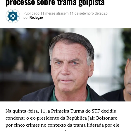
processo sobre trama golpista
A SEGUIR UP
DESASTRE NO RS: Canoas cria Central para recebimentos
Publicado
11 meses atrás
em
11 de setembro de 2025
de doações
por
Redação
NÃO SE ESQUEÇA
DESASTRE NO RS: Novos locais de acolhimento em Canoas
Na quinta-feira, 11, a Primeira Turma do STF decidiu
condenar o ex-presidente da República Jair Bolsonaro
por cinco crimes no contexto da trama liderada por ele