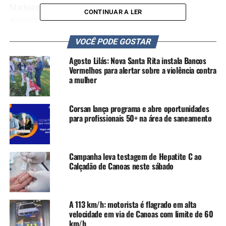
Mathias Velho não suportar a pressão das águas
CONTINUAR A LER
aconteceu.
VOCÊ PODE GOSTAR
Agosto Lilás: Nova Santa Rita instala Bancos
Vermelhos para alertar sobre a violência contra
a mulher
Corsan lança programa e abre oportunidades
para profissionais 50+ na área de saneamento
Campanha leva testagem de Hepatite C ao
Calçadão de Canoas neste sábado
A 113 km/h: motorista é flagrado em alta
Desde então, mais de sete bairros tiveram que ser
velocidade em via de Canoas com limite de 60
evacuados por pedido da Prefeitura de Canoas, mas nem
km/h