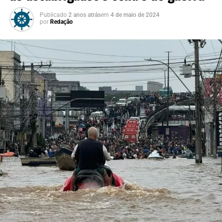
Publicado
2 anos atrás
em
4 de maio de 2024
por
Redação