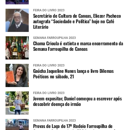
FEIRA DO LIVRO 2023
Aviso e alertas da Defesa Civil estadual
Secretário de Cultura de Canoas, Eliezer Pacheco
autografa “Sociedade e Política” hoje no Café
Literário
Imagens do radar meteorológico da Defesa
Civil estadual
SEMANA FARROUPILHA 2023
Chama Crioula é extinta e marca encerramento da
Semana Farroupilha de Canoas
Alertas
FEIRA DO LIVRO 2023
Para aumentar o nível de prevenção, as pessoas podem se
Gaúcha Jaqueline Nunes lança o livro Dilemas
cadastrar para receberem os alertas meteorológicos da
Poéticos no sábado, 21
Defesa Civil estadual. Para isso, é necessário enviar o CEP
da localidade por SMS para o número 40199. Em seguida,
FEIRA DO LIVRO 2023
uma confirmação é enviada, tornando o número
Jovem expositor, Daniel começou a escrever após
disponível para receber as informações sempre que elas
descobrir doença do irmão
forem divulgadas.
Também é possível se cadastrar via aplicativo Whatsapp.
SEMANA FARROUPILHA 2023
Provas de Laço do 17º Rodeio Farroupilha de
Para ter acesso ao serviço, é necessário se registrar pelo