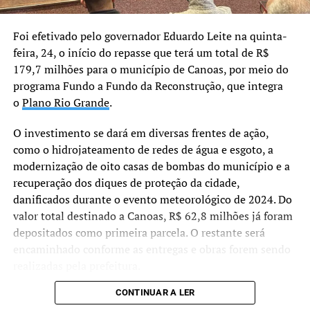
documentos, planos golpistas e atos violentos —
configuram uma tentativa concreta de ruptura da ordem
Foi efetivado pelo governador Eduardo Leite na quinta-
democrática.
feira, 24, o início do repasse que terá um total de R$
179,7 milhões para o município de Canoas, por meio do
A maioria dos ministros entendeu que a PGR apresentou
programa Fundo a Fundo da Reconstrução, que integra
provas suficientes para condenar o ex-presidente e seus
o
Plano Rio Grande
.
aliados.
O investimento se dará em diversas frentes de ação,
Demais condenações
como o hidrojateamento de redes de água e esgoto, a
Braga Netto: 26 anos
– Seguindo o voto do relator
modernização de oito casas de bombas do município e a
Alexandre de Moraes, a maioria da Primeira Turma do
recuperação dos diques de proteção da cidade,
STF determinou pena de 26 anos, inicialmente em
danificados durante o evento meteorológico de 2024. Do
reclusão, para o general Walter Braga Netto.
valor total destinado a Canoas, R$ 62,8 milhões já foram
depositados como primeira parcela. O restante será
Anderson Torres: 24 anos –
Os ministros formaram
encaminhado conforme as entregas e obras forem sendo
maioria pela pena de 24 anos de reclusão e multa para
realizadas pela prefeitura.
Anderson Torres.
CONTINUAR A LER
“Não estamos apenas
Almir Garnier: 24 anos –
Seguindo voto do relator