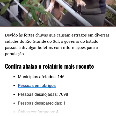
A destinação do Funrigs prioriza a recuperação de
Brasileira de Inteligência (Abin) durante o governo
sistemas de proteção existentes, como forma de garantir
Bolsonaro. Ramagem é o único réu no julgamento que foi
eficácia e execução dentro do prazo previsto até 2027.
acusado e condenado por três crimes, e não cinco.
“Temos muito cuidado com
a aplicação dos recursos.
Devido às fortes chuvas que causam estragos em diversas
cidades do Rio Grande do Sul, o governo do Estado
Cada projeto é analisado
passou a divulgar boletins com informações para a
tecnicamente e validado
população.
pelo Comitê Científico,
Confira abaixo o relatório mais recente
para assegurar que
estamos financiando
Municípios afetados: 146
soluções consistentes e
Pessoas em abrigos
que protejam a população”,
Pessoas desalojadas: 7098
completou.
Pessoas desaparecidas: 1
Óbitos confirmados: 4