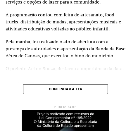
serviços e opções de lazer para a comunidade.
O Curta Fecic é financiado pelo PIC 2023, via Secretaria
A programação contou com feira de artesanato, food
de Cultura e Turismo e Prefeitura de Canoas. A realização
trucks, distribuição de mudas, apresentações musicais e
é da Prosa Filmes, com gestão cultural e produção
atividades educativas voltadas ao público infantil.
executiva da Imago Produtora, apoio do Sesc Canoas e
apoio institucional do Metropolitano RS, Fundacine e
Pela manhã, foi realizado o ato de abertura com a
CurtaENEM.
presença de autoridades e apresentação da Banda da Base
Aérea de Canoas, que executou o hino do município.
Serviço
O prefeito Airton Souza, destacou a importância da data.
O quê: Projeto Curta Fecic (Mostra Estudantil e Painel
Educação)
“O dia do trabalhador é
Quando: 02 de julho, a partir das 14h
CONTINUAR A LER
todos os dias. Mas hoje, de
Onde: Teatro do Sesc Canoas (Av. Guilherme Schell, 5340
– Centro)
modo especial, esta data é
Entrada: Gratuita
PUBLICIDADE
um momento de
Informações: Instagram @festivaldecinemadecanoas
reconhecimento e gratidão