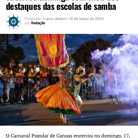
destaques das escolas de samba
Publicado
2 anos atrás
em
18 de março de 2024
por
Redação
O Carnaval Popular de Canoas encerrou no domingo, 17,