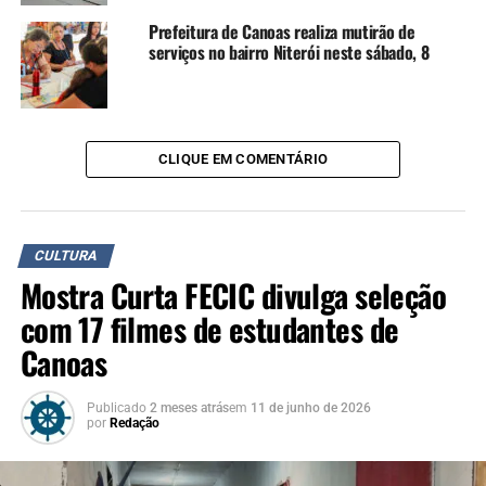
Prefeitura de Canoas realiza mutirão de
A SEGUIR UP
31ª Feira do Peixe de Canoas começa na terça-feira, 26
serviços no bairro Niterói neste sábado, 8
NÃO SE ESQUEÇA
Furgão do CineSolar estaciona em Canoas com sessões de
cinema, pipoca e atrações de graça
CLIQUE EM COMENTÁRIO
CULTURA
Mostra Curta FECIC divulga seleção
com 17 filmes de estudantes de
Canoas
Publicado
2 meses atrás
em
11 de junho de 2026
por
Redação