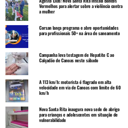
Agosto Lilás: Nova Santa Rita instala Bancos
avenida, mas continua acompanhando a festa. “É muito
Vermelhos para alertar sobre a violência contra
bom. Que pena que é uma vez no ano, tinha que ser todo
a mulher
dia, todo mês”, comenta.
Corsan lança programa e abre oportunidades
Festa na avenida
para profissionais 50+ na área de saneamento
Depois da passagem da Nenê da Harmonia, Rosa Dourada
e Império da Mathias contagiaram o público presente.
Antes da última escola entrar, a Pérola Negra, o DJ
Campanha leva testagem de Hepatite C ao
Cabeção chamou o público para ocupar o espaço de show.
Calçadão de Canoas neste sábado
Com a abertura dos portões que separavam o público das
agremiações, a comunidade se misturou com os
A 113 km/h: motorista é flagrado em alta
integrantes da escola para encerrar o Carnaval Popular de
velocidade em via de Canoas com limite de 60
km/h
Canoas.
Nova Santa Rita inaugura nova sede de abrigo
para crianças e adolescentes em situação de
vulnerabilidade
TÓPICOS RELACIONADOS:
CANOAS
CARNAVAL 2024
CULTURA
REGIÃO METROPOLITANA
RIO GRANDE DO SUL