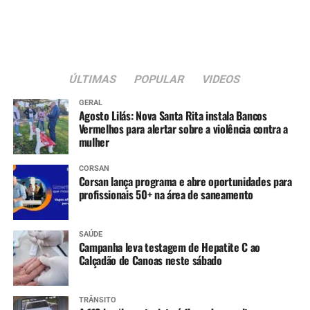
crianças. Gostei muito da
feirinha de artesanato e
minha filha aproveitou
bastante a escolinha de
ÚLTIMAS
POPULAR
VIDEOS
trânsito”, conta.
GERAL
Agosto Lilás: Nova Santa Rita instala Bancos
Vermelhos para alertar sobre a violência contra a
mulher
A dona de casa Sônia Gomes Chaves, 68, também
participou do evento.
CORSAN
Corsan lança programa e abre oportunidades para
“Adorei a programação.
profissionais 50+ na área de saneamento
Cheguei cedo no parque e
SAÚDE
fiz aula de dança, ganhei
Campanha leva testagem de Hepatite C ao
Calçadão de Canoas neste sábado
uma muda de cereja, que
vou plantar junto das
TRÂNSITO