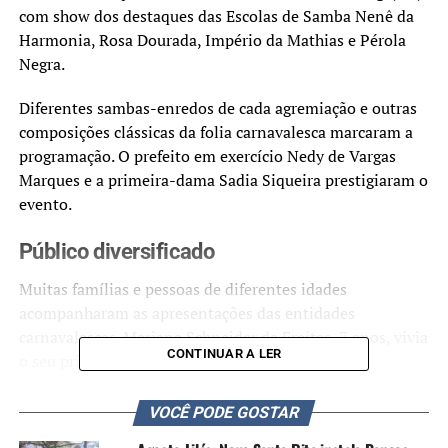
com show dos destaques das Escolas de Samba Nenê da
Harmonia, Rosa Dourada, Império da Mathias e Pérola
Negra.
Diferentes sambas-enredos de cada agremiação e outras
composições clássicas da folia carnavalesca marcaram a
programação. O prefeito em exercício Nedy de Vargas
Marques e a primeira-dama Sadia Siqueira prestigiaram o
evento.
Público diversificado
Muitas famílias e pessoas de diferentes idades
acompanharam as apresentações das entidades
carnavalescas. Mariana Schneider de Freitas, 7 anos, vivia
CONTINUAR A LER
o seu primeiro Carnaval.
Enquanto, Elga Maraglai, de 61, lembrava que desde
VOCÊ PODE GOSTAR
criança já desfilava. Há 10 anos, ela não entra mais na