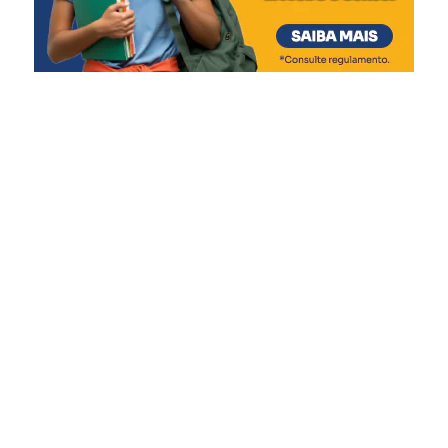
união, onde a gente
pretende fazer com que o
cidadão de Canoas
confraternize e festeje o
Dia do Trabalhador da
melhor forma”, diz.
Moradora do bairro Nossa Senhora das Graças, a
advogada Camila Oliveira Borges, 46, aproveitou a festa
ao lado da filha, Pietra Emanuelly, 7.
“Achei muito legal a
programação, que conta
com atividades para os
adultos e também para as