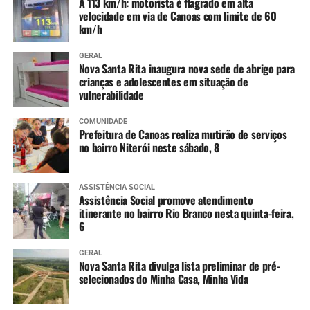
plantinhas que eram da
A 113 km/h: motorista é flagrado em alta
velocidade em via de Canoas com limite de 60
minha mãe. Encontrei
km/h
minhas amigas. Foi muito
GERAL
divertido”, diz.
Nova Santa Rita inaugura nova sede de abrigo para
crianças e adolescentes em situação de
vulnerabilidade
COMUNIDADE
Prefeitura de Canoas realiza mutirão de serviços
no bairro Niterói neste sábado, 8
ASSISTÊNCIA SOCIAL
Assistência Social promove atendimento
itinerante no bairro Rio Branco nesta quinta-feira,
6
GERAL
Nova Santa Rita divulga lista preliminar de pré-
selecionados do Minha Casa, Minha Vida