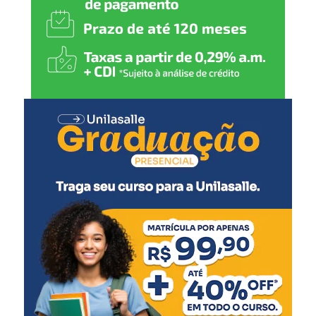
direitos e seguir investindo
em políticas públicas que
gerem emprego, renda e
mais qualidade de vida para
todos”, comenta.
O secretário de Cultura e Turismo, Caio Flavio dos
Santos, ressaltou a organização do evento, pensado para
agradar diferentes públicos.
“Todas as secretarias
fizeram muito para que
este evento ocorresse. É
uma festa de integração, de