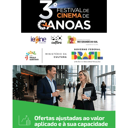
a cada homem e mulher
que, com esforço,
dignidade e dedicação,
constroem diariamente o
desenvolvimento da nossa
cidade. É por meio do
trabalho que fortalecemos
a economia, promovemos a
justiça social e abrimos
caminhos para novas
oportunidades. Neste 1º de
maio, reafirmamos nosso
compromisso em valorizar
o trabalhador, garantir