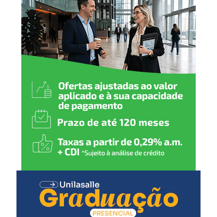
este campeonato e
consolidar Canoas como
uma verdadeira referência
no esporte”, destaca o
secretário municipal de
Esporte e Lazer, Luciano de
Oliveira.