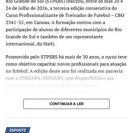
Rio Grande do Sul (STPERS) realizou, entre os dias 20 e
treinos ocorrem nas terças-feiras, das 16h às 17h, e aos
24 de julho de 2026, a terceira edição consecutiva do
sábados, das 11h às 13h.
Curso Profissionalizante de Treinador de Futebol – CBO
2341-35, em Canoas. A formação contou com a
TÓPICOS RELACIONADOS:
CANOAS
CEGAS
FUTEBOL
participação de alunos de diferentes municípios do Rio
PARATLETAS
Grande do Sul e também de um representante
internacional, do Haiti.
A SEGUIR UP
Inscrições para cedências das unidades esportivas de
Canoas encerram no sábado; veja como participar
Promovido pelo STPERS há mais de 30 anos, o curso teve
como objetivo capacitar novos profissionais para atuação
NÃO SE ESQUEÇA
no futebol. A edição deste ano foi realizada em parceria
Finais do Circuito Verão Sesc de Esportes acontecem nos
dias 2 e 3 de março em Torres
com o CSSGAPA/ASSGAPA, que disponibilizou sua
infraestrutura para as atividades, incluindo
estacionamento gratuito, restaurante, salões e campos
utilizados nas aulas teóricas e práticas.
CONTINUAR A LER
Ao final da capacitação, 21 participantes receberam a
certificação de treinadores profissionais de futebol. Entre
os formandos, duas mulheres concluíram o curso,
ESPORTE