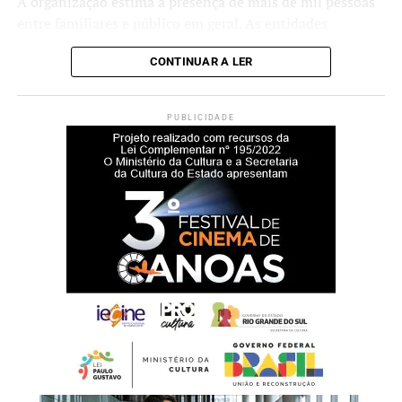
A organização estima a presença de mais de mil pessoas
entre familiares e público em geral. As entidades
esportivas com as maiores pontuações ao final da
CONTINUAR A LER
competição receberão troféus.
O secretário municipal de Esporte e Lazer, Luciano de
PUBLICIDADE
Oliveira, afirma que a realização do campeonato faz parte
das ações voltadas ao desenvolvimento esportivo no
município.
“Desenvolvemos um
trabalho contínuo ao longo
da semana com as atletas
que atualmente integram a
elite esportiva e competem
em nível estadual. É uma
grande satisfação sediar