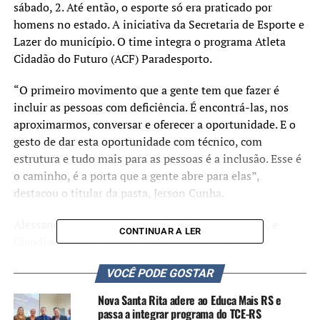
sábado, 2. Até então, o esporte só era praticado por
homens no estado. A iniciativa da Secretaria de Esporte e
Lazer do município. O time integra o programa Atleta
Cidadão do Futuro (ACF) Paradesporto.
“O primeiro movimento que a gente tem que fazer é
incluir as pessoas com deficiência. É encontrá-las, nos
aproximarmos, conversar e oferecer a oportunidade. E o
gesto de dar esta oportunidade com técnico, com
estrutura e tudo mais para as pessoas é a inclusão. Esse é
o caminho, é a porta que a gente abre para elas”,
destacou o titular da pasta, Jerson Cunha.
Alessandra Grillo da Silva, 32, de Nova Santa Rita, e
CONTINUAR A LER
Claudiane Dias Soares, 39 anos, de Sapucaia,
compareceram ao treino inaugural no Centro Esportivo
VOCÊ PODE GOSTAR
São Luís. Para Alessandra, esta é uma oportunidade de
praticar o esporte que ela gosta desde pequena.
Nova Santa Rita adere ao Educa Mais RS e
passa a integrar programa do TCE-RS