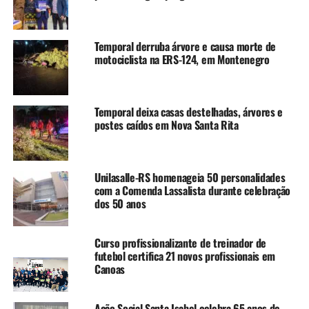
“Como eu enxergo pouco,
quase nada, eu acho que
Temporal derruba árvore e causa morte de
tem mais acessibilidade só
motociclista na ERS-124, em Montenegro
com gurias deficientes,
com o treinador que nos
Temporal deixa casas destelhadas, árvores e
entende”, comentou.
postes caídos em Nova Santa Rita
Para ela, a atividade traz qualidade de vida e a faz sentir-
Unilasalle-RS homenageia 50 personalidades
se mais confortável.
com a Comenda Lassalista durante celebração
dos 50 anos
Bem-estar é também o que o futebol proporciona à
Claudiane. “Com certeza ele faz a diferença na vida de
Curso profissionalizante de treinador de
qualquer um, mas para as pessoas com deficiência, muito
futebol certifica 21 novos profissionais em
mais”, salienta. Sem um time para compor, ela jogava o
Canoas
goalball. Quando soube, porém, da criação da equipe,
ficou feliz em poder voltar a praticar a modalidade que
Ação Social Santa Isabel celebra 65 anos de