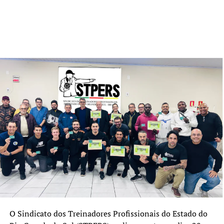
time de futebol 5 e eles
conversaram com elas, que
começaram a entrar em
contato, e assim a gente
iniciou”, explica Rafael.
Ele também é técnico da Agafuc, equipe hexacampeã
brasileira onde joga Ricardinho, eleito três vezes o
melhor paratleta do mundo na modalidade.
Vagas para novas integrantes
Conforme o treinador, no total, são sete inscritas, e o
time precisa de mais. As interessadas devem entrar em
contato com a secretaria pelo e-mail
smel@canoas.rs.gov.br
ou pelo telefone
(51)3236-
O Sindicato dos Treinadores Profissionais do Estado do
1909
. Mulheres de todas as idades podem participar. Os