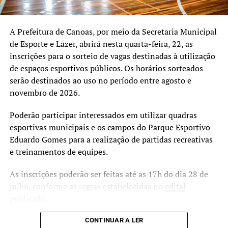
pelas aulas, destacaram a importância da parceria para a
realização da formação.
A Prefeitura de Canoas, por meio da Secretaria Municipal
de Esporte e Lazer, abrirá nesta quarta-feira, 22, as
O secretário Ely Silva ressaltou o sentimento de
inscrições para o sorteio de vagas destinadas à utilização
continuidade do trabalho desenvolvido pelo sindicato
de espaços esportivos públicos. Os horários sorteados
para manter a realização do curso profissionalizante,
serão destinados ao uso no período entre agosto e
considerado um legado das gestões anteriores.
novembro de 2026.
A organização informou que, em breve, será divulgado o
Poderão participar interessados em utilizar quadras
período da próxima edição do curso, que deverá seguir
esportivas municipais e os campos do Parque Esportivo
com a proposta de ampliar a capacitação e a qualificação
Eduardo Gomes para a realização de partidas recreativas
de profissionais voltados ao futebol de alto rendimento.
e treinamentos de equipes.
As inscrições poderão ser feitas até as 17h do dia 28 de
julho, conforme as regras estabelecidas no
edital
publicado.
O sorteio das vagas está marcado para o dia 30 de julho,
CONTINUAR A LER