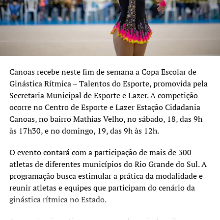
Abril, 241, bairro Guajuviras;
Praça da Juventude Martin Luther King – Rua Romeu
Morsch, 844, bairro Harmonia;
Parque Esportivo Eduardo Gomes – Avenida Guilherme
Schell, 3600, bairro Fátima, com os Campos 1, 2 e 3.
Canoas recebe neste fim de semana a Copa Escolar de
Ginástica Rítmica – Talentos do Esporte, promovida pela
Secretaria Municipal de Esporte e Lazer. A competição
ocorre no Centro de Esporte e Lazer Estação Cidadania
Canoas, no bairro Mathias Velho, no sábado, 18, das 9h
às 17h30, e no domingo, 19, das 9h às 12h.
O evento contará com a participação de mais de 300
atletas de diferentes municípios do Rio Grande do Sul. A
programação busca estimular a prática da modalidade e
reunir atletas e equipes que participam do cenário da
ginástica rítmica no Estado.