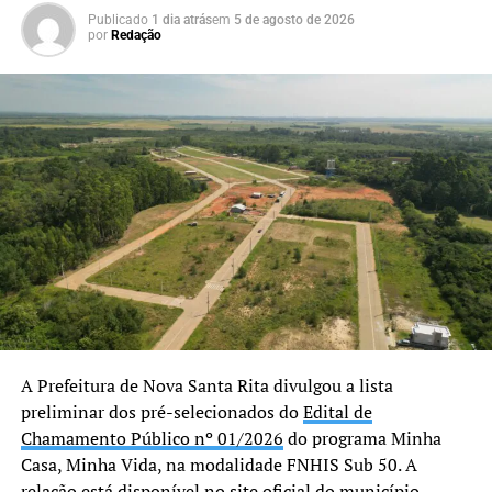
mais do que um prédio.
Publicado
1 dia atrás
em
5 de agosto de 2026
por
Redação
Estamos oferecendo um
espaço preparado para
acolher nossas crianças e
adolescentes com
dignidade, respeito e
segurança. Cada ambiente
foi pensado para
proporcionar conforto e
contribuir para um
atendimento cada vez mais
A Prefeitura de Nova Santa Rita divulgou a lista
preliminar dos pré-selecionados do
Edital de
humanizado, fortalecendo a
Chamamento Público nº 01/2026
do programa Minha
rede de proteção de Nova
Casa, Minha Vida, na modalidade FNHIS Sub 50. A
relação está disponível no site oficial do município.