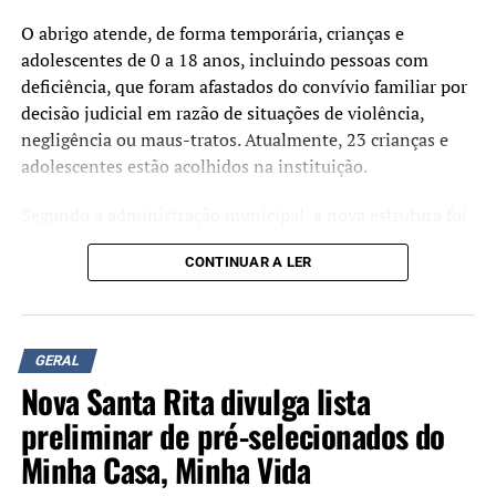
O abrigo atende, de forma temporária, crianças e
adolescentes de 0 a 18 anos, incluindo pessoas com
deficiência, que foram afastados do convívio familiar por
decisão judicial em razão de situações de violência,
negligência ou maus-tratos. Atualmente, 23 crianças e
adolescentes estão acolhidos na instituição.
Segundo a administração municipal, a nova estrutura foi
planejada para oferecer ambientes mais amplos,
CONTINUAR A LER
acessíveis e adequados às necessidades dos acolhidos e
das equipes que atuam no serviço.
Durante a cerimônia de inauguração, o prefeito Rodrigo
GERAL
Battistella afirmou que a entrega da nova sede representa
Nova Santa Rita divulga lista
um reforço na estrutura da rede de proteção à infância e à
adolescência.
preliminar de pré-selecionados do
Minha Casa, Minha Vida
“Hoje entregamos muito