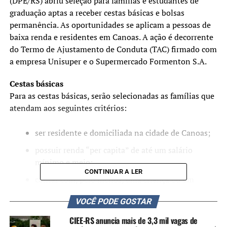
(DPE/RS) abriu seleção para famílias e estudantes de
graduação aptas a receber cestas básicas e bolsas
permanência. As oportunidades se aplicam a pessoas de
baixa renda e residentes em Canoas. A ação é decorrente
do Termo de Ajustamento de Conduta (TAC) firmado com
a empresa Unisuper e o Supermercado Formenton S.A.
Cestas básicas
Para as cestas básicas, serão selecionadas as famílias que
atendam aos seguintes critérios:
ser residente e domiciliada na cidade de Canoas;
possuir renda “per capita” de até um salário
mínimo e meio;
CONTINUAR A LER
contar com, pelo menos, uma criança ou um
adolescente no seu seio familiar e que esteja
VOCÊ PODE GOSTAR
efetivamente matriculado e cursando o ensino
médio, fundamental ou superior.
CIEE-RS anuncia mais de 3,3 mil vagas de