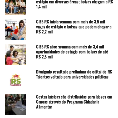
estágio em diversas áreas; bolsas chegam a R$
Conforme o TAC, o fornecimento das cestas básicas será
1,4 mil
mensal, durante o período de até seis anos. A
distribuição será feita diretamente ao representante da
CIEE-RS inicia semana com mais de 3,5 mil
família selecionada, na forma de produtos alimentícios a
vagas de estágio e bolsas que podem chegar a
serem resgatados diretamente em uma das unidades da
R$ 2,2 mil
Unisuper, contemplando apenas e exclusivamente os
itens descritos no edital.
CIEE-RS abre semana com mais de 3,4 mil
oportunidades de estágio com bolsas de até
As famílias interessadas devem se cadastrar enviando e-
R$ 2,5 mil
mail para cestascanoasdpe@gmail.com ou ligando para
os telefones (51) 3210-9495 e (51) 3210-9355, até o dia
Divulgado resultado preliminar do edital do RS
1º de abril.
Talentos voltado para universidades públicas
Bolsas permanência
Já as bolsas permanência são destinadas aos estudantes
Cestas básicas são distribuídas para idosos em
Canoas através do Programa Cidadania
de graduação que tenham ingressado pelo Programa
Alimentar
Universidade Para Todos (PROUNI) e que estejam
efetivamente matriculados em universidades privadas