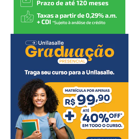
recursos antes da
de crianças e adolescentes em situação de acolhimento
publicação da relação final.
institucional.
Todo o processo está sendo
conduzido de forma
técnica, transparente e
conforme as regras
estabelecidas no edital,
garantindo igualdade de
condições a todos os
participantes”, afirmou.
Os candidatos poderão apresentar recursos nos dias 4 e 5
de agosto, conforme as orientações previstas no edital.
Após esse período, a análise e o julgamento dos recursos