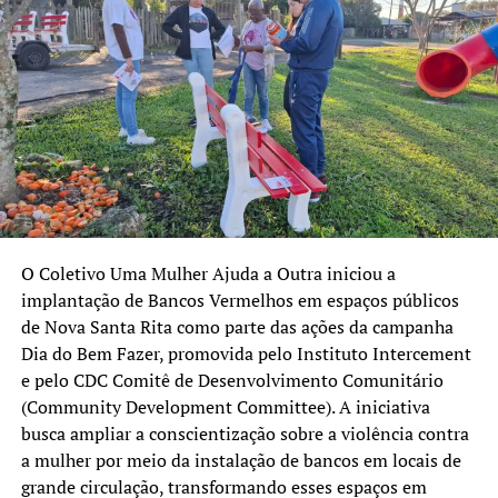
bolsa será fornecida com base em apenas um curso.
Os estudantes interessados precisam se cadastrar
enviando e-mail para bolsacanoasdpe@gmail.com ou
ligando para os telefones (51) 3210-9495 e (51) 3210-
9355, até o dia 22 de março.
Em ambos os casos – recebimento de cestas básicas ou de
bolsas permanência – a comprovação dos requisitos
exigidos deve ser feita com a apresentação da
documentação estabelecida nos respectivos editais.
O Coletivo Uma Mulher Ajuda a Outra iniciou a
implantação de Bancos Vermelhos em espaços públicos
Para o pagamento das cestas básicas, serão destinados R$
de Nova Santa Rita como parte das ações da campanha
617.750,00 e, para as bolsas, R$ 1.147.250,00, ambos
Dia do Bem Fazer, promovida pelo Instituto Intercement
corrigidos anualmente pelo Índice Nacional de Preços ao
e pelo CDC Comitê de Desenvolvimento Comunitário
Consumidor Amplo (IPCA).
(Community Development Committee). A iniciativa
busca ampliar a conscientização sobre a violência contra
Confira os editais completos
aqui
(cestas básicas)
a mulher por meio da instalação de bancos em locais de
e
aqui
(bolsas permanência).
grande circulação, transformando esses espaços em