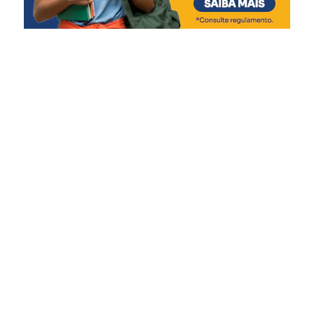
ocorrerão entre os dias 6 e 12 de agosto. A publicação da
lista final dos pré-classificados está prevista para o dia 14
de agosto de 2026.
A lista preliminar, o edital e as demais informações sobre
o processo seletivo estão disponíveis no site oficial da
Prefeitura de Nova Santa Rita.