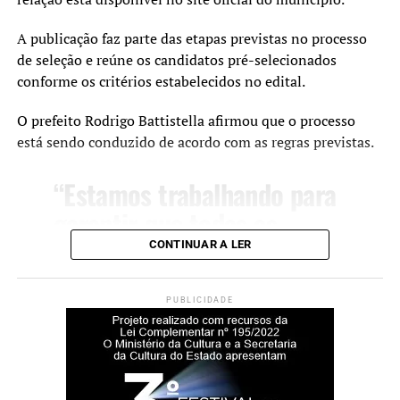
Santa Rita”, declarou.
A publicação faz parte das etapas previstas no processo
A secretária municipal de Desenvolvimento Social,
de seleção e reúne os candidatos pré-selecionados
Solange Lewandoski Laubine, destacou que a nova sede
conforme os critérios estabelecidos no edital.
oferece melhores condições para o atendimento e para o
O prefeito Rodrigo Battistella afirmou que o processo
trabalho das equipes responsáveis pelo acolhimento.
está sendo conduzido de acordo com as regras previstas.
“O acolhimento
“Estamos trabalhando para
institucional exige uma
garantir que todas as
estrutura adequada e um
etapas do programa sejam
CONTINUAR A LER
ambiente que transmita
realizadas com seriedade,
cuidado e segurança. Este
transparência e respeito
PUBLICIDADE
novo espaço amplia nossa
aos critérios definidos em
capacidade de atendimento
edital. Nosso compromisso
e garante mais qualidade