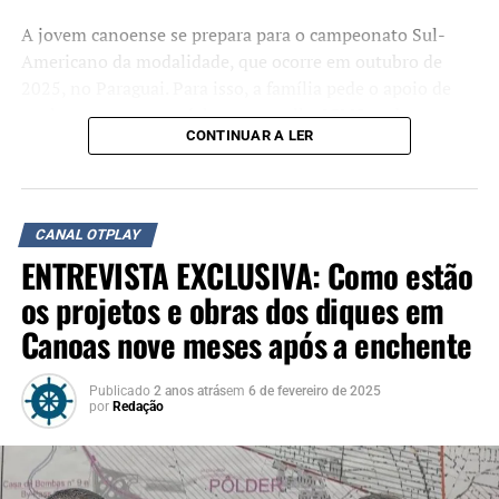
A jovem canoense se prepara para o campeonato Sul-
Americano da modalidade, que ocorre em outubro de
2025, no Paraguai. Para isso, a família pede o apoio de
qualquer empresa gaúcha que recolha ICMS pode
CONTINUAR A LER
contribuir destinando até 100% do ICMS para o projeto
“Saltando para futuro”, que reúne recursos para que
Martina represente o Rio Grande do Sul em competições
nacionais e internacionais.
CANAL OTPLAY
ENTREVISTA EXCLUSIVA: Como estão
Contatos
: Cindy Amaral Pacheco (51) 98448-4758
Martín Sánchez (51) 98215-1174
os projetos e obras dos diques em
Jerson Cunha (51) 99555-1144
Canoas nove meses após a enchente
Instagram
: @mzhorse
Publicado
2 anos atrás
em
6 de fevereiro de 2025
Assista o episódio completo
por
Redação