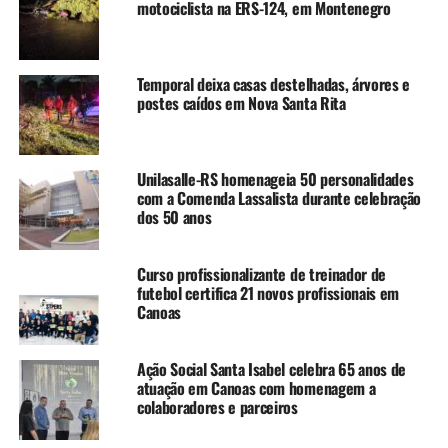
motociclista na ERS-124, em Montenegro
TÓPICOS RELACIONADOS:
CANOAS
COMO LOGO TREINO
OT PLAY TV
PODCAST
Temporal deixa casas destelhadas, árvores e
postes caídos em Nova Santa Rita
A SEGUIR UP
PIPOQUINHA CAST EP31 – NOSTALGIA, ANOS 90 E SESSÃO
DA TARDE
Unilasalle-RS homenageia 50 personalidades
NÃO SE ESQUEÇA
com a Comenda Lassalista durante celebração
Que resenha? Com Grazi Albuquerque I EP2
dos 50 anos
Curso profissionalizante de treinador de
futebol certifica 21 novos profissionais em
Canoas
Ação Social Santa Isabel celebra 65 anos de
atuação em Canoas com homenagem a
colaboradores e parceiros