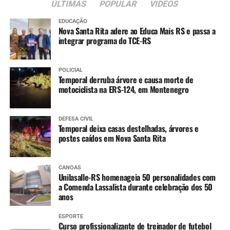
ÚLTIMAS
POPULAR
VIDEOS
temos a parte de engenharia muito bem feita e temos
todas as condições de receber estes recursos”.
EDUCAÇÃO
Nova Santa Rita adere ao Educa Mais RS e passa a
integrar programa do TCE-RS
POLICIAL
Temporal derruba árvore e causa morte de
motociclista na ERS-124, em Montenegro
DEFESA CIVIL
Temporal deixa casas destelhadas, árvores e
postes caídos em Nova Santa Rita
CANOAS
Unilasalle-RS homenageia 50 personalidades com
a Comenda Lassalista durante celebração dos 50
anos
ESPORTE
Curso profissionalizante de treinador de futebol