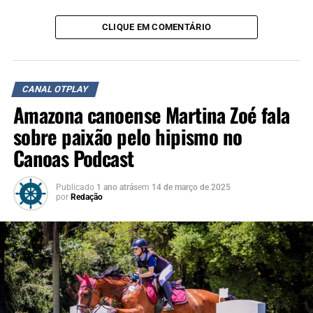
CLIQUE EM COMENTÁRIO
CANAL OTPLAY
Amazona canoense Martina Zoé fala
sobre paixão pelo hipismo no
Canoas Podcast
Publicado
1 ano atrás
em
14 de março de 2025
por
Redação