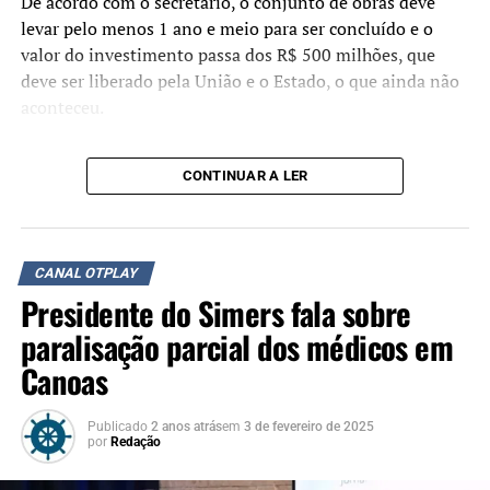
De acordo com o secretário, o conjunto de obras deve
levar pelo menos 1 ano e meio para ser concluído e o
valor do investimento passa dos R$ 500 milhões, que
deve ser liberado pela União e o Estado, o que ainda não
aconteceu.
CONTINUAR A LER
CANAL OTPLAY
Presidente do Simers fala sobre
paralisação parcial dos médicos em
Canoas
Publicado
2 anos atrás
em
3 de fevereiro de 2025
por
Redação