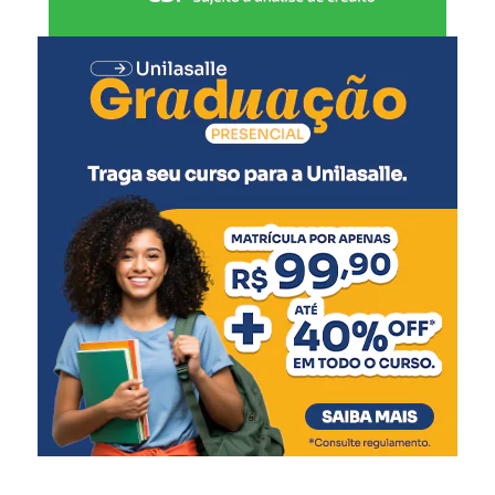
“Aquelas obras estão em andamento, a empresa está
fazendo toda a base e logo vai colocar argila e logo será
elevado o dique. É uma obra que leva um ano e meio para
ficar pronta, se tudo estiver indo bem”, explicou
detalhadamente no vídeo.
Dique do São Luiz
Em relação à construção do dique no bairro São Luiz,
Hampel destaca que será um projeto completamente
novo, e, portanto, estão feitos estudos e discussões em
nível de bacia hidrográfica. “Estamos falando de forma
honesta. Se eu fizer um dique ali, eu alago os demais
municípios. Ou seja, Canoas não decide sozinha sobre a
construção dele. Mas vamos brigar para que seja feito”.
Casas de bombas
Sobre as casas de bombas, o secretário de Obras disse que
cinco das oito existentes no município não estão