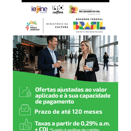
o muro, é muito mais complexo. Hoje o muro é o mais
rápido para se fazer ali, desde que atendamos estas
estruturações”. Segundo ele, não há um prazo para
conclusão, mas acredita que possa levar cerca de seis
meses.
Dique do Mathias Velho
Conforme Victor, trata-se da mesma situação do dique do
Rio Branco, se encontra em fase de estudos e sondagens
e até o momento só foi feita a limpeza do local. “Estamos
tentando acelerar os projetos para que comece por ali,
pois é a cota mais sensível. Nas próximas semanas,
dentro de cerca de quinze dias, devem ser realizadas as
obras de fechamento definitivo do ponto que rompeu no
dique do Mathias Velho, como já foi feito no Rio Branco.
Dique do Mato Grande