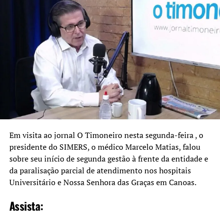
A seguir, um resumo dos principais pontos. Assista a
entrevista completa em
www.jornaltimoneiro.com.br
.
Dique Niterói
Segundo Hampel, no Dique Niterói há uma elevação
ocorrendo na Rua Gravataí (em cima do dique), e até abril
Em visita ao jornal O Timoneiro nesta segunda-feira , o
ou maio estará concluída. “Tem mais um trecho do dique
presidente do SIMERS, o médico Marcelo Matias, falou
que estamos falando em aproximadamente 2 Km de uma
sobre seu início de segunda gestão à frente da entidade e
nova contratação para poder elevar esta via até a divisa
da paralisação parcial de atendimento nos hospitais
com Cachoeirinha, o que vai ajudar a proteger ainda mais
Universitário e Nossa Senhora das Graças em Canoas.
a área da Base Aérea, além de criar um novo fluxo de
Assista:
mobilidade urbana, o que ainda está em estudo para
poder licitar”.