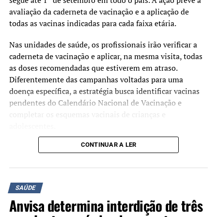
segue até 1º de setembro em todo o país. A ação prevê a
avaliação da caderneta de vacinação e a aplicação de
todas as vacinas indicadas para cada faixa etária.
Nas unidades de saúde, os profissionais irão verificar a
caderneta de vacinação e aplicar, na mesma visita, todas
as doses recomendadas que estiverem em atraso.
Diferentemente das campanhas voltadas para uma
doença específica, a estratégia busca identificar vacinas
pendentes do Calendário Nacional de Vacinação e
completar os esquemas vacinais de crianças e
adolescentes.
CONTINUAR A LER
Segundo o Ministério da Saúde, a mobilização tem como
objetivo ampliar as coberturas vacinais e facilitar o
acesso às vacinas oferecidas gratuitamente pelo Sistema
Único de Saúde (SUS). A atualização da caderneta
SAÚDE
contribui para a prevenção de doenças imunopreveníveis
Anvisa determina interdição de três
e fortalece a proteção coletiva da população.