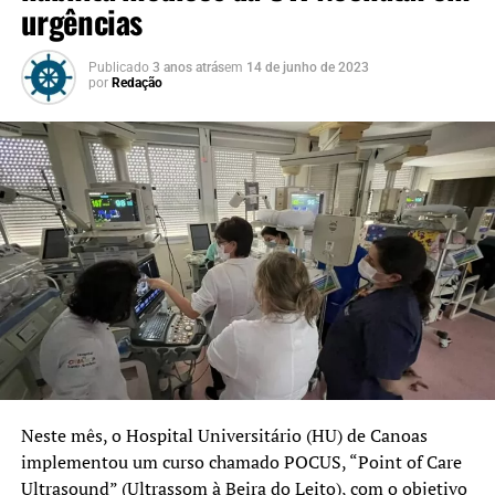
urgências
Publicado
3 anos atrás
em
14 de junho de 2023
por
Redação
Neste mês, o Hospital Universitário (HU) de Canoas
implementou um curso chamado POCUS, “Point of Care
Ultrasound” (Ultrassom à Beira do Leito), com o objetivo