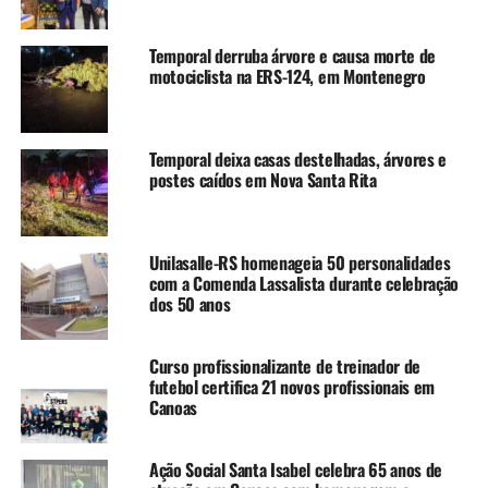
colaterais e sequelas.
Temporal derruba árvore e causa morte de
Com essa nova capacitação, a UTI Neonatal do HU obtém
motociclista na ERS-124, em Montenegro
um avanço significativo na qualidade do atendimento,
uma vez que os médicos estão aptos a utilizar o
equipamento de ecografia para realizar diagnósticos em
Temporal deixa casas destelhadas, árvores e
situações de emergência.
postes caídos em Nova Santa Rita
TÓPICOS RELACIONADOS:
CANOAS
CAPACITAÇÃO
CURSO
FEATURED
HOSPITAL UNIVERSITÁRIO
HOSPITAL UNIVERSITÁRIO DE CANOAS
HU
MÉDICOS
Unilasalle-RS homenageia 50 personalidades
SAÚDE
URGÊNCIAS
UTI
com a Comenda Lassalista durante celebração
dos 50 anos
A SEGUIR UP
Covid e gripe: Veja onde se vacinar em Canoas
Curso profissionalizante de treinador de
NÃO SE ESQUEÇA
futebol certifica 21 novos profissionais em
Aproveite para se vacinar contra gripe e covid nesta
Canoas
quarta-feira
Ação Social Santa Isabel celebra 65 anos de