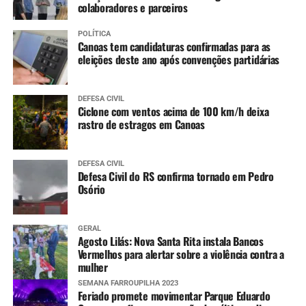
colaboradores e parceiros
11 a 14 anos
:
POLÍTICA
Canoas tem candidaturas confirmadas para as
Meningo ACWY (dose única)
eleições deste ano após convenções partidárias
DEFESA CIVIL
Ciclone com ventos acima de 100 km/h deixa
rastro de estragos em Canoas
DEFESA CIVIL
Defesa Civil do RS confirma tornado em Pedro
Osório
GERAL
Agosto Lilás: Nova Santa Rita instala Bancos
Vermelhos para alertar sobre a violência contra a
mulher
SEMANA FARROUPILHA 2023
Feriado promete movimentar Parque Eduardo