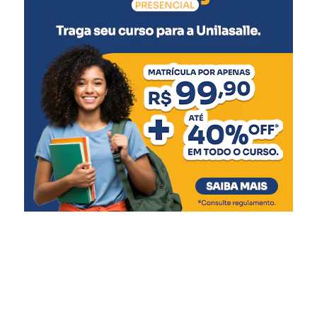
Rotavírus (2ª dose)
5 meses
:
Meningocócica C (2ª dose)
6 meses
:
Pentavalente (3ª dose)
Pólio (3ª dose)
Influenza
Covid-19 (1ª dose)
7 meses
:
Covid-19 (2ª dose)
9 meses
: