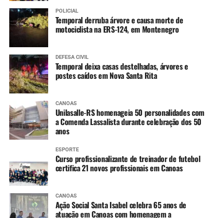
POLICIAL
Temporal derruba árvore e causa morte de
4 anos
:
motociclista na ERS-124, em Montenegro
Tríplice bacteriana – DTP (2ª dose reforço)
Pólio (2ª dose reforço)
DEFESA CIVIL
Temporal deixa casas destelhadas, árvores e
postes caídos em Nova Santa Rita
A partir dos 7 anos
:
Difteria e Tétano –
dT
(3 doses, conforme histórico
CANOAS
Unilasalle-RS homenageia 50 personalidades com
vacinal)
a Comenda Lassalista durante celebração dos 50
anos
9 a 14 anos
:
ESPORTE
HPV (dose única)
Curso profissionalizante de treinador de futebol
certifica 21 novos profissionais em Canoas
10 a 14 anos
:
CANOAS
Dengue (2 doses, com intervalo de 3 meses entre
Ação Social Santa Isabel celebra 65 anos de
as doses)
atuação em Canoas com homenagem a