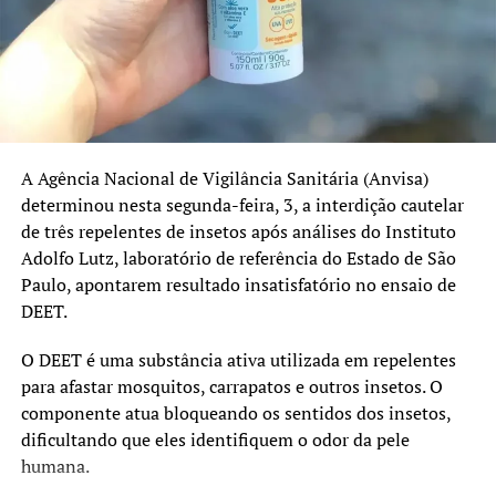
No Rio Grande do Sul, as coberturas registradas em 2025
foram:
Pentavalente: 91%
Poliomielite: 91%
A Agência Nacional de Vigilância Sanitária (Anvisa)
Pneumocócica: 96%
determinou nesta segunda-feira, 3, a interdição cautelar
de três repelentes de insetos após análises do Instituto
Tríplice Viral: 95%
Adolfo Lutz, laboratório de referência do Estado de São
HPV e sarampo recebem atenção especial
Paulo, apontarem resultado insatisfatório no ensaio de
DEET.
Além da atualização das vacinas de rotina, a campanha
também reforça a importância da imunização contra o
O DEET é uma substância ativa utilizada em repelentes
HPV e o sarampo.
para afastar mosquitos, carrapatos e outros insetos. O
componente atua bloqueando os sentidos dos insetos,
O prazo da estratégia extraordinária de vacinação contra
dificultando que eles identifiquem o odor da pele
o HPV foi ampliado até 31 de dezembro de 2026 para
humana.
adolescentes de 15 a 19 anos que ainda não receberam a