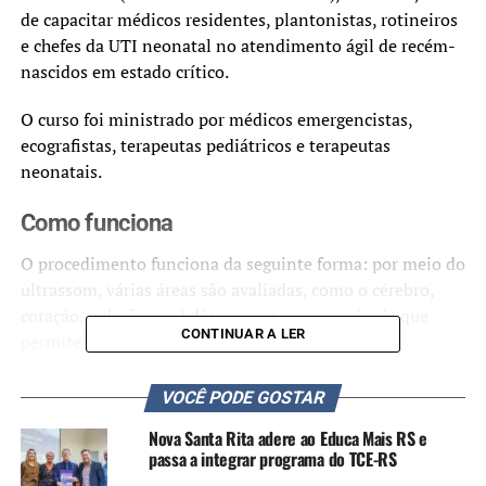
de capacitar médicos residentes, plantonistas, rotineiros
e chefes da UTI neonatal no atendimento ágil de recém-
nascidos em estado crítico.
O curso foi ministrado por médicos emergencistas,
ecografistas, terapeutas pediátricos e terapeutas
neonatais.
Como funciona
O procedimento funciona da seguinte forma: por meio do
ultrassom, várias áreas são avaliadas, como o cérebro,
coração, pulmões e abdômen, em uma sequência que
CONTINUAR A LER
permite um diagnóstico rápido das causas da
deterioração do bebê.
VOCÊ PODE GOSTAR
Essa abordagem segue um protocolo de segurança para a
Nova Santa Rita adere ao Educa Mais RS e
avaliação de recém-nascidos, possibilitando uma
passa a integrar programa do TCE-RS
intervenção rápida e reduzindo as chances de danos