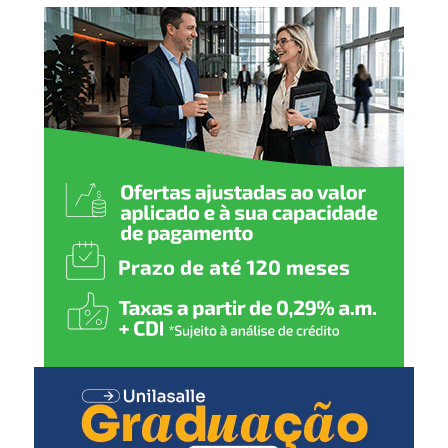
produtos ficam impedidos de serem vendidos ou
Hepatite B (1
ª
dose)
utilizados até que a situação seja avaliada.
2 meses
:
Pentavalente (1ª dose)
Pólio (1ª dose)
Pneumocócica (1ª dose)
Rotavírus (1ª dose)
3 meses
:
Meningocócica C (1ª dose)
4 meses
:
Pentavalente (2ª dose)
Pólio (2ª dose)
Pneumocócica (2ª dose)