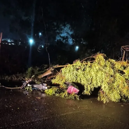
Canoas
12h
– Aula de GAP, na Sala Multiuso do Sesc Canoas
13h
– Aula de vôlei, na quadra do Poliesportivo LaSalle
15h
– Hidroginástica, na piscina do Sesc Canoas
(atividade exclusiva para alunos matriculados na
hidroginástica, com inscrição prévia)
16h15
– Aula de Ritmos, em frente ao Sesc Canoas
17h
– Dança de Salão, no Teatro do Sesc Canoas
TÓPICOS RELACIONADOS:
ATIVIDADE FÍSICA
CANOAS
DDD
DIA DO DESAFIO
ESPORTE
FEATURED
FECOMÉRCIO
JORNAL O TIMONEIRO
PREFEITURA DE CANOAS
PREFEITURA NOVA SANTA RITA
SENAC
SESC
SESC CANOAS
TRENSURB
A SEGUIR UP
Sábado Solidário acontece em Canoas e mais 19 municípios