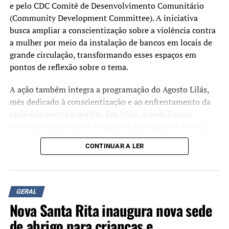
e pelo CDC Comitê de Desenvolvimento Comunitário
(Community Development Committee). A iniciativa
busca ampliar a conscientização sobre a violência contra
a mulher por meio da instalação de bancos em locais de
grande circulação, transformando esses espaços em
pontos de reflexão sobre o tema.
A ação também integra a programação do Agosto Lilás,
mês dedicado à conscientização e ao enfrentamento da
violência contra a mulher. Em 2026, a mobilização
coincide ainda com os 20 anos da Lei Maria da Penha,
marco da legislação brasileira de proteção às mulheres
CONTINUAR A LER
em situação de violência.
Além da instalação dos bancos, estão sendo realizadas
oficinas de pintura e rodas de conversa para discutir a
GERAL
prevenção da violência de gênero e divulgar informações
Nova Santa Rita inaugura nova sede
sobre a rede de proteção às vítimas.
de abrigo para crianças e