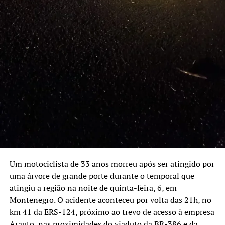
gaúchos em frente a supermercados
NÃO SE ESQUEÇA
Semana começa com 690 vagas de emprego em Canoas
Um motociclista de 33 anos morreu após ser atingido por
uma árvore de grande porte durante o temporal que
atingiu a região na noite de quinta-feira, 6, em
Montenegro. O acidente aconteceu por volta das 21h, no
km 41 da ERS-124, próximo ao trevo de acesso à empresa
Arauto, nas proximidades do viaduto da BR-386 e da