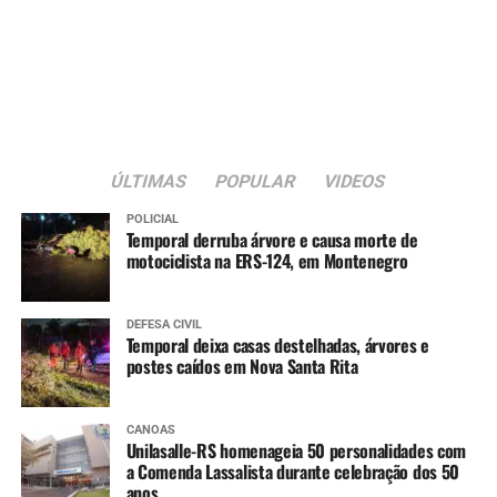
13.019/2014, que regulamenta as parcerias entre o poder
público e organizações da sociedade civil.
A nova sede passa a integrar a estrutura da rede
municipal de assistência social voltada ao atendimento
de crianças e adolescentes em situação de acolhimento
institucional.
ÚLTIMAS
POPULAR
VIDEOS
POLICIAL
Temporal derruba árvore e causa morte de
motociclista na ERS-124, em Montenegro
DEFESA CIVIL
Temporal deixa casas destelhadas, árvores e
postes caídos em Nova Santa Rita
CANOAS
Unilasalle-RS homenageia 50 personalidades com
a Comenda Lassalista durante celebração dos 50
anos