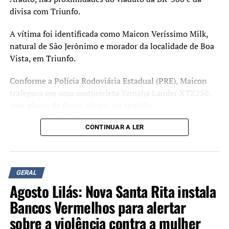
divisa com Triunfo.
A vítima foi identificada como Maicon Veríssimo Milk,
natural de São Jerônimo e morador da localidade de Boa
Vista, em Triunfo.
Conforme a Polícia Rodoviária Estadual (PRE), Maicon
trafegava em uma motocicleta Yamaha Lander XTZ250,
com placas de Porto Alegre, no sentido
Montenegro/Triunfo, quando uma árvore, que seria um
CONTINUAR A LER
eucalipto de grande porte, caiu sobre a pista e atingiu o
veículo em razão dos fortes ventos provocados pelo
temporal.
GERAL
Equipes do Corpo de Bombeiros Militar atenderam a
Agosto Lilás: Nova Santa Rita instala
ocorrência, mas o motociclista morreu no local.
Bancos Vermelhos para alertar
Na mesma rodovia, na altura do bairro Estação, outra
sobre a violência contra a mulher
queda de árvore atingiu um carro e bloqueou