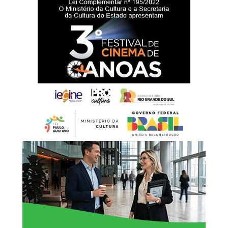
Battistella afirmou que a entrega da nova sede representa
um reforço na estrutura da rede de proteção à infância e à
adolescência.
“Hoje entregamos muito
mais do que um prédio.
Estamos oferecendo um
espaço preparado para
acolher nossas crianças e
adolescentes com
dignidade, respeito e
segurança. Cada ambiente
foi pensado para
proporcionar conforto e
contribuir para um