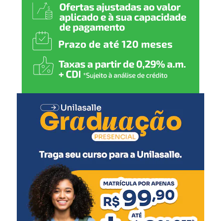
atendimento cada vez mais
humanizado, fortalecendo a
rede de proteção de Nova
Santa Rita”, declarou.
A secretária municipal de Desenvolvimento Social,
Solange Lewandoski Laubine, destacou que a nova sede
oferece melhores condições para o atendimento e para o
trabalho das equipes responsáveis pelo acolhimento.
“O acolhimento
institucional exige uma
estrutura adequada e um
ambiente que transmita
cuidado e segurança. Este