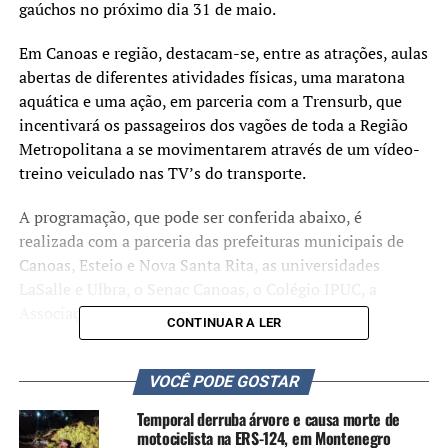
gaúchos no próximo dia 31 de maio.
Em Canoas e região, destacam-se, entre as atrações, aulas
abertas de diferentes atividades físicas, uma maratona
aquática e uma ação, em parceria com a Trensurb, que
incentivará os passageiros dos vagões de toda a Região
Metropolitana a se movimentarem através de um vídeo-
treino veiculado nas TV’s do transporte.
A programação, que pode ser conferida abaixo, é
realizada com a parceria das prefeituras municipais de
Canoas, Esteio e Nova Santa Rita, as universidades
LaSalle e Ulbra, o Senac Canoas, o Colégio IPUC, a
Associação Pestolazzi e a Brigada Militar.
CONTINUAR A LER
Além de atividades especiais, empresas e instituições de
ensino também são convidadas a integrarem o projeto.
VOCÊ PODE GOSTAR
Nesta edição do Dia do Desafio, a ideia é estimular o
Temporal derruba árvore e causa morte de
compartilhamento das ações.
motociclista na ERS-124, em Montenegro