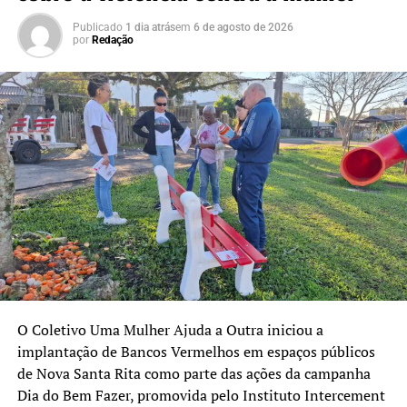
parcialmente a pista. Ninguém ficou ferido. Os bombeiros
Publicado
1 dia atrás
em
6 de agosto de 2026
realizaram a remoção da árvore e do veículo para a
por
Redação
liberação do trânsito.
O Coletivo Uma Mulher Ajuda a Outra iniciou a
implantação de Bancos Vermelhos em espaços públicos
de Nova Santa Rita como parte das ações da campanha
Dia do Bem Fazer, promovida pelo Instituto Intercement