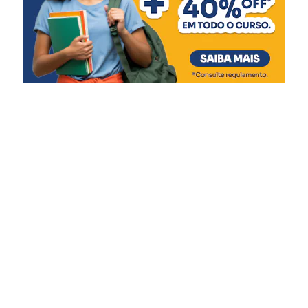
novo espaço amplia nossa
capacidade de atendimento
e garante mais qualidade
de vida às crianças e
adolescentes, respeitando
suas necessidades e
promovendo um ambiente
mais acolhedor durante
esse período tão delicado”,
afirmou.
A gestão do Abrigo Municipal é realizada em parceria
com a Associação Beneficente Evangélica da Floresta
Imperial (ABEFI), conforme previsto na Lei Federal nº