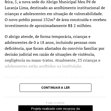
feira, 5, a nova sede do Abrigo Municipal Meu Pé de
Laranja Lima, destinado ao acolhimento institucional de
crianças e adolescentes em situação de vulnerabilidade.
O novo prédio possui 532m² de área construída e recebeu
investimento de aproximadamente R$ 2 milhões.
O abrigo atende, de forma temporária, crianças e
adolescentes de 0 a 18 anos, incluindo pessoas com
deficiência, que foram afastados do convívio familiar por
decisão judicial em razão de situações de violência,
negligência ou maus-tratos. Atualmente, 23 crianças e
adolescentes estão acolhidos na instituição.
Segundo a administração municipal, a nova estrutura foi
planejada para oferecer ambientes mais amplos,
CONTINUAR A LER
acessíveis e adequados às necessidades dos acolhidos e
das equipes que atuam no serviço.
PUBLICIDADE
Durante a cerimônia de inauguração, o prefeito Rodrigo