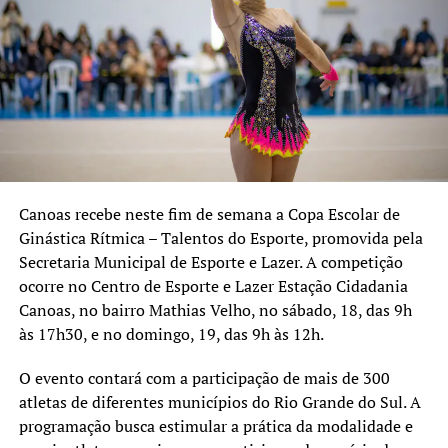
Carvalho, 541, bairro São José;
Centro de Esporte e Lazer CAIC – Avenida Dezessete de
Abril, 241, bairro Guajuviras;
Praça da Juventude Martin Luther King – Rua Romeu
Morsch, 844, bairro Harmonia;
Parque Esportivo Eduardo Gomes – Avenida Guilherme
Schell, 3600, bairro Fátima, com os Campos 1, 2 e 3.
Canoas recebe neste fim de semana a Copa Escolar de
Ginástica Rítmica – Talentos do Esporte, promovida pela
Secretaria Municipal de Esporte e Lazer. A competição
ocorre no Centro de Esporte e Lazer Estação Cidadania
Canoas, no bairro Mathias Velho, no sábado, 18, das 9h
às 17h30, e no domingo, 19, das 9h às 12h.
O evento contará com a participação de mais de 300
atletas de diferentes municípios do Rio Grande do Sul. A
programação busca estimular a prática da modalidade e