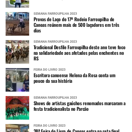
SEMANA FARROUPILHA 2023
Provas de Laço do 17º Rodeio Farroupilha de
Canoas reúnem mais de 500 laçadores em três
dias
SEMANA FARROUPILHA 2023
Tradicional Desfile Farroupilha deste ano teve foco
na solidariedade aos afetados pelas enchentes no
RS
FEIRA DO LIVRO 2023
Escritora canoense Helena da Rosa conta um
pouco da sua história
SEMANA FARROUPILHA 2023
Shows de artistas gaúchos renomados marcaram a
festa tradicionalista no Parcão
FEIRA DO LIVRO 2023
38ª Feira do Livro de Canoas entra na reta final