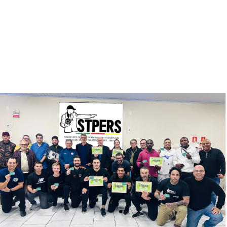
TÓPICOS RELACIONADOS:
FEATURED
A SEGUIR UP
CORRER FAZ BEM: Evento Corrida do Sesi acontece no dia
1º de maio em Canoas
NÃO SE ESQUEÇA
1ª edição do Pedal da Prefa do ano reúne cerca de 100
participantes entre adultos e crianças