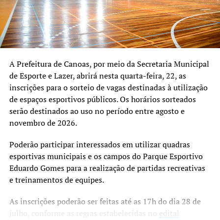
com o secretário Ely Silva, o coordenador do curso,
professor Marcelo Mendes, da escola de formação Futuro
Craque Academy, e a equipe de professores responsáveis
pelas aulas, destacaram a importância da parceria para a
realização da formação.
A Prefeitura de Canoas, por meio da Secretaria Municipal
de Esporte e Lazer, abrirá nesta quarta-feira, 22, as
O secretário Ely Silva ressaltou o sentimento de
inscrições para o sorteio de vagas destinadas à utilização
continuidade do trabalho desenvolvido pelo sindicato
de espaços esportivos públicos. Os horários sorteados
para manter a realização do curso profissionalizante,
serão destinados ao uso no período entre agosto e
considerado um legado das gestões anteriores.
novembro de 2026.
A organização informou que, em breve, será divulgado o
Poderão participar interessados em utilizar quadras
período da próxima edição do curso, que deverá seguir
esportivas municipais e os campos do Parque Esportivo
com a proposta de ampliar a capacitação e a qualificação
Eduardo Gomes para a realização de partidas recreativas
de profissionais voltados ao futebol de alto rendimento.
e treinamentos de equipes.
As inscrições poderão ser feitas até as 17h do dia 28 de
julho, conforme as regras estabelecidas no
edital