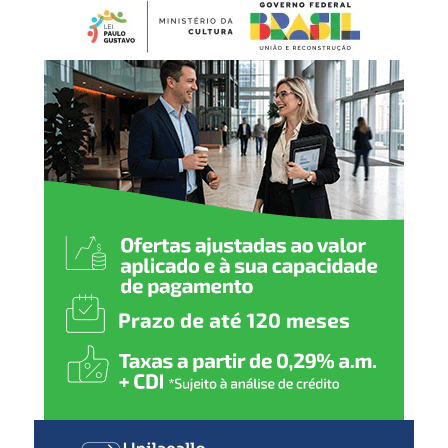
elite esportiva e competem
em nível estadual. É uma
grande satisfação sediar
este campeonato e
consolidar Canoas como
uma verdadeira referência
no esporte”, destaca o
secretário municipal de
Esporte e Lazer, Luciano de
Oliveira.