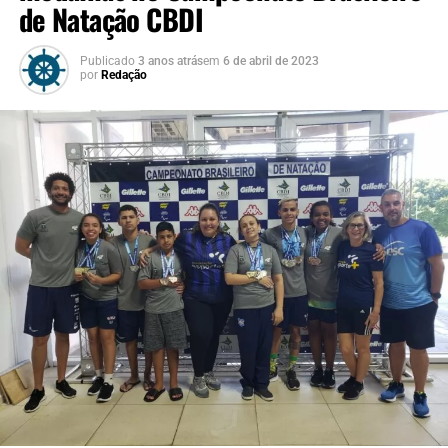
de Natação CBDI
Publicado
3 anos atrás
em
6 de abril de 2023
por
Redação