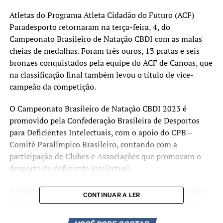
Atletas do Programa Atleta Cidadão do Futuro (ACF)
Paradesporto retornaram na terça-feira, 4, do
Campeonato Brasileiro de Natação CBDI com as malas
cheias de medalhas. Foram três ouros, 13 pratas e seis
bronzes conquistados pela equipe do ACF de Canoas, que
na classificação final também levou o título de vice-
campeão da competição.
O Campeonato Brasileiro de Natação CBDI 2023 é
promovido pela Confederação Brasileira de Desportos
para Deficientes Intelectuais, com o apoio do CPB –
Comitê Paralímpico Brasileiro, contando com a
participação de Clubes e Associações que promovam o
desporto do deficiente intelectual.
A técnica da equipe, Fernanda Michaelsen, destaca que
CONTINUAR A LER
essa competição assim como outras competições são
desafios que os atletas se determinam a superar, se