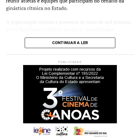
reunir atletas e equipes que participam do cenário da
ginástica rítmica no Estado.
A organização estima a presença de mais de mil pessoas
entre familiares e público em geral. As entidades
esportivas com as maiores pontuações ao final da
CONTINUAR A LER
competição receberão troféus.
O secretário municipal de Esporte e Lazer, Luciano de
PUBLICIDADE
Oliveira, afirma que a realização do campeonato faz parte
das ações voltadas ao desenvolvimento esportivo no
município.
“Desenvolvemos um
trabalho contínuo ao longo
da semana com as atletas
que atualmente integram a