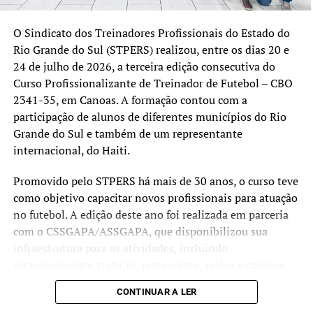
O Sindicato dos Treinadores Profissionais do Estado do
Rio Grande do Sul (STPERS) realizou, entre os dias 20 e
24 de julho de 2026, a terceira edição consecutiva do
Curso Profissionalizante de Treinador de Futebol – CBO
2341-35, em Canoas. A formação contou com a
participação de alunos de diferentes municípios do Rio
Grande do Sul e também de um representante
internacional, do Haiti.
Promovido pelo STPERS há mais de 30 anos, o curso teve
como objetivo capacitar novos profissionais para atuação
no futebol. A edição deste ano foi realizada em parceria
com o CSSGAPA/ASSGAPA, que disponibilizou sua
infraestrutura para as atividades, incluindo
estacionamento gratuito, restaurante, salões e campos
utilizados nas aulas teóricas e práticas.
CONTINUAR A LER
Ao final da capacitação, 21 participantes receberam a