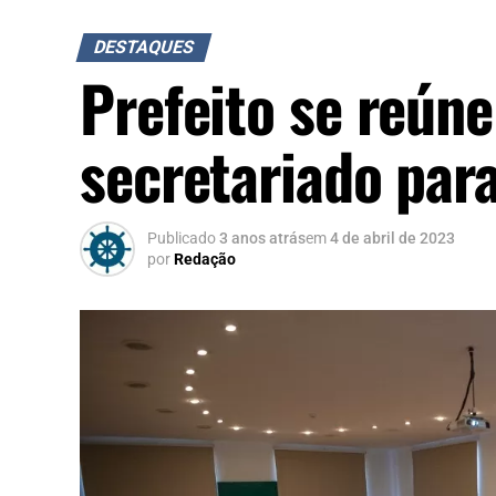
DESTAQUES
Prefeito se reúne
secretariado par
Publicado
3 anos atrás
em
4 de abril de 2023
por
Redação