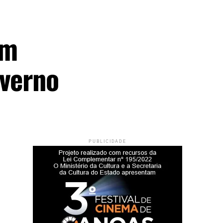
om
overno
PUBLICIDADE