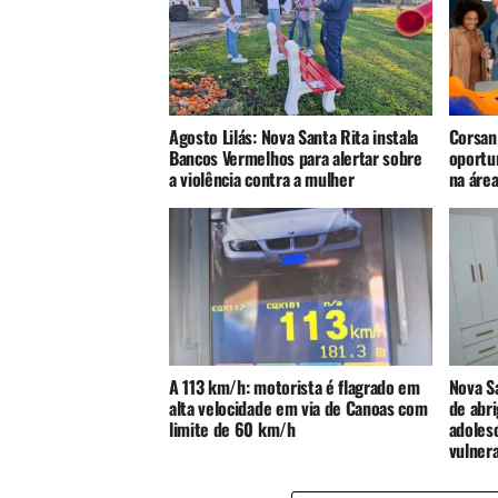
Agosto Lilás: Nova Santa Rita instala
Corsan
Bancos Vermelhos para alertar sobre
oportu
a violência contra a mulher
na áre
A 113 km/h: motorista é flagrado em
Nova S
alta velocidade em via de Canoas com
de abri
limite de 60 km/h
adoles
vulnera