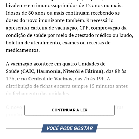
bivalente em imunossuprimidos de 12 anos ou mais.
Idosos de 80 anos ou mais continuam recebendo as
doses do novo imunizante também. É necessário
apresentar carteira de vacinação, CPF, comprovação da
condição de saúde por meio de atestado médico ou laudo,
boletim de atendimento, exames ou receitas de
medicamentos.
A vacinação acontece em quatro Unidades de
Saúde
(CAIC, Harmonia, Niterói e Fátima),
das 8h às
17h,
e na Central de Vacinas,
das 7h às 19h. A
distribuição de fichas encerra sempre 15 minutos antes
do fechamento das unidades.
O novo imunizante protege as pessoas tanto do vírus
CONTINUAR A LER
primário da Covid quanto suas variantes, como a
Ômicron. Para receber a dose, é necessário esperar um
VOCÊ PODE GOSTAR
intervalo de quatro meses desde a última vacina
monovalente.
É exigido, também, que a pessoa tenha