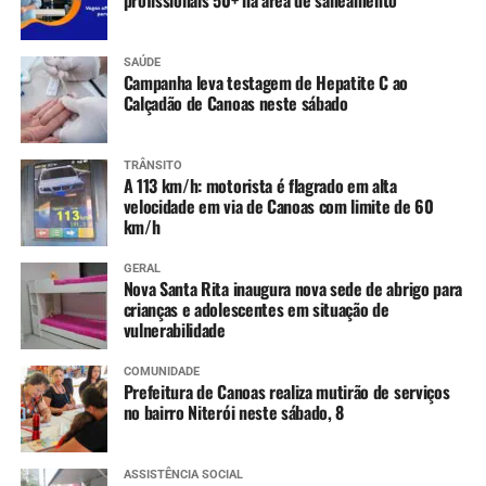
Tríplice bacteriana – DTP (2ª dose reforço)
Pólio (2ª dose reforço)
SAÚDE
Campanha leva testagem de Hepatite C ao
Calçadão de Canoas neste sábado
A partir dos 7 anos
:
Difteria e Tétano –
dT
(3 doses, conforme histórico
TRÂNSITO
A 113 km/h: motorista é flagrado em alta
vacinal)
velocidade em via de Canoas com limite de 60
km/h
9 a 14 anos
:
GERAL
HPV (dose única)
Nova Santa Rita inaugura nova sede de abrigo para
crianças e adolescentes em situação de
vulnerabilidade
10 a 14 anos
:
COMUNIDADE
Dengue (2 doses, com intervalo de 3 meses entre
Prefeitura de Canoas realiza mutirão de serviços
as doses)
no bairro Niterói neste sábado, 8
11 a 14 anos
:
ASSISTÊNCIA SOCIAL