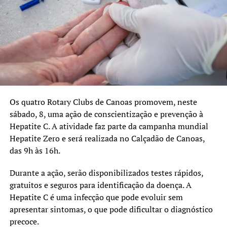
(imunodeficiência primárias);
– Pessoas com doenças renal crônica em hemodiálise;
– Pacientes oncológicos que realizaram tratamento
quimioterápico ou radioterápico nos últimos seis meses;
– Pessoas com neoplasias hematológicas.
Unidades que aplicam doses da bivalente:
Horário: 8h às 17h (com distribuição de senhas até
Os quatro Rotary Clubs de Canoas promovem, neste
16h45).
sábado, 8, uma ação de conscientização e prevenção à
Hepatite C. A atividade faz parte da campanha mundial
CAIC
– Avenida Dezessete de Abril, 241 – Guajuviras
Hepatite Zero e será realizada no Calçadão de Canoas,
Harmonia
– Rua Machado de Assis, 201
das 9h às 16h.
Niterói
– Rua Marechal Rondon, 132 – Niterói
Fátima
– Rua João Nicolau, 218 – Fátima
Durante a ação, serão disponibilizados testes rápidos,
gratuitos e seguros para identificação da doença. A
Central de Vacinas
– Estação Canoas, da Trensurb
Hepatite C é uma infecção que pode evoluir sem
Horário: 7h às 19h (com distribuição de senhas até
apresentar sintomas, o que pode dificultar o diagnóstico
18h45).
precoce.