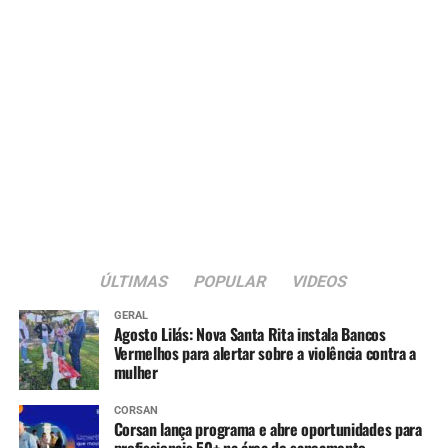
Febre amarela (dose única)
12 meses
:
Pneumocócica (reforço)
Meningocócica ACWY (dose única)
Tríplice viral (1ª dose)
15 meses
:
Tríplice bacteriana – DTP (1ª dose reforço)
ÚLTIMAS
POPULAR
VIDEOS
Pólio (1ª dose reforço)
Tríplice viral (2ª dose)
GERAL
Agosto Lilás: Nova Santa Rita instala Bancos
Vermelhos para alertar sobre a violência contra a
Varicela (1ª dose)
mulher
Hepatite A (1ª dose)
CORSAN
Corsan lança programa e abre oportunidades para
4 anos
:
profissionais 50+ na área de saneamento