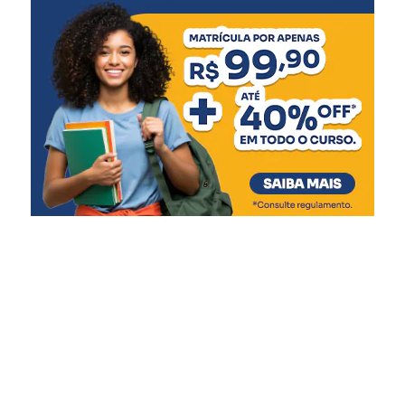
5 meses
:
Meningocócica C (2ª dose)
6 meses
:
Pentavalente (3ª dose)
Pólio (3ª dose)
Influenza
Covid-19 (1ª dose)
7 meses
:
Covid-19 (2ª dose)
9 meses
:
Covid-19 (3ª dose)