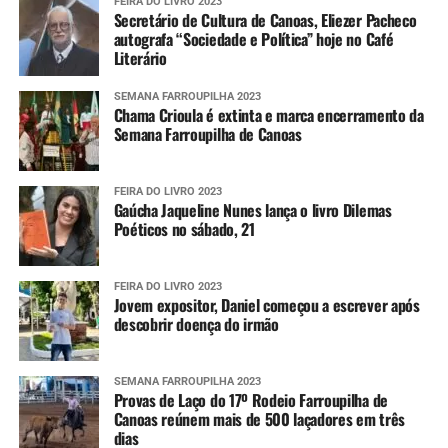
FEIRA DO LIVRO 2023
Secretário de Cultura de Canoas, Eliezer Pacheco
autografa “Sociedade e Política” hoje no Café
Literário
SEMANA FARROUPILHA 2023
Chama Crioula é extinta e marca encerramento da
Semana Farroupilha de Canoas
FEIRA DO LIVRO 2023
Gaúcha Jaqueline Nunes lança o livro Dilemas
Poéticos no sábado, 21
FEIRA DO LIVRO 2023
Jovem expositor, Daniel começou a escrever após
descobrir doença do irmão
SEMANA FARROUPILHA 2023
Provas de Laço do 17º Rodeio Farroupilha de
Canoas reúnem mais de 500 laçadores em três
dias