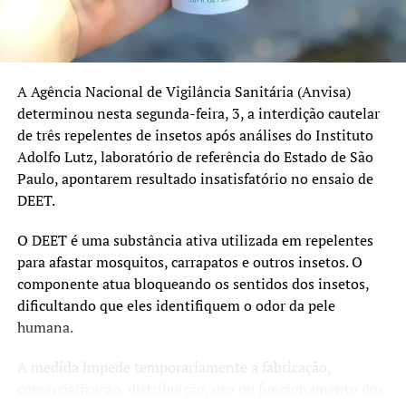
Pentavalente: 91%
Poliomielite: 91%
A Agência Nacional de Vigilância Sanitária (Anvisa)
Pneumocócica: 96%
determinou nesta segunda-feira, 3, a interdição cautelar
de três repelentes de insetos após análises do Instituto
Tríplice Viral: 95%
Adolfo Lutz, laboratório de referência do Estado de São
HPV e sarampo recebem atenção especial
Paulo, apontarem resultado insatisfatório no ensaio de
DEET.
Além da atualização das vacinas de rotina, a campanha
também reforça a importância da imunização contra o
O DEET é uma substância ativa utilizada em repelentes
HPV e o sarampo.
para afastar mosquitos, carrapatos e outros insetos. O
componente atua bloqueando os sentidos dos insetos,
O prazo da estratégia extraordinária de vacinação contra
dificultando que eles identifiquem o odor da pele
o HPV foi ampliado até 31 de dezembro de 2026 para
humana.
adolescentes de 15 a 19 anos que ainda não receberam a
dose. A vacina protege contra infecções pelo vírus HPV,
A medida impede temporariamente a fabricação,
responsável por diversos tipos de câncer, incluindo o
comercialização, distribuição, uso ou funcionamento dos
câncer do colo do útero.