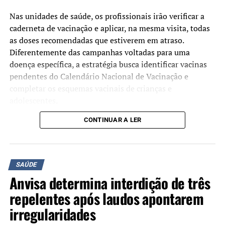
Nas unidades de saúde, os profissionais irão verificar a
caderneta de vacinação e aplicar, na mesma visita, todas
as doses recomendadas que estiverem em atraso.
Diferentemente das campanhas voltadas para uma
doença específica, a estratégia busca identificar vacinas
pendentes do Calendário Nacional de Vacinação e
completar os esquemas vacinais de crianças e
adolescentes.
CONTINUAR A LER
Segundo o Ministério da Saúde, a mobilização tem como
objetivo ampliar as coberturas vacinais e facilitar o
acesso às vacinas oferecidas gratuitamente pelo Sistema
Único de Saúde (SUS). A atualização da caderneta
SAÚDE
contribui para a prevenção de doenças imunopreveníveis
Anvisa determina interdição de três
e fortalece a proteção coletiva da população.
repelentes após laudos apontarem
Manter a vacinação em dia é a principal forma de
irregularidades
prevenir doenças graves, como sarampo e poliomielite.