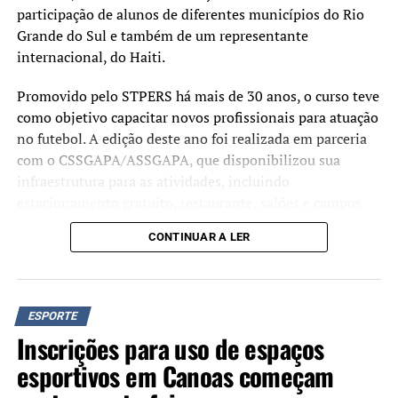
participação de alunos de diferentes municípios do Rio
jogos do Gauchão, e as que avançarem vão jogar contra a
Grande do Sul e também de um representante
dupla Grenal. O campeonato ainda não tem uma data de
internacional, do Haiti.
início, mas está previsto para final de junho.
Promovido pelo STPERS há mais de 30 anos, o curso teve
TÓPICOS RELACIONADOS:
como objetivo capacitar novos profissionais para atuação
A SEGUIR UP
no futebol. A edição deste ano foi realizada em parceria
Estudantes canoenses de escola bilíngue para surdos
com o CSSGAPA/ASSGAPA, que disponibilizou sua
conquistam 50 medalhas
infraestrutura para as atividades, incluindo
estacionamento gratuito, restaurante, salões e campos
NÃO SE ESQUEÇA
NO COM: Abertas inscrições para aulas gratuitas de Hóquei
utilizados nas aulas teóricas e práticas.
sobre a grama
CONTINUAR A LER
Ao final da capacitação, 21 participantes receberam a
certificação de treinadores profissionais de futebol. Entre
os formandos, duas mulheres concluíram o curso,
ESPORTE
ampliando a presença feminina na área e reforçando a
Inscrições para uso de espaços
diversidade entre os novos profissionais habilitados.
esportivos em Canoas começam
A edição de 2026 marcou a terceira realização do curso