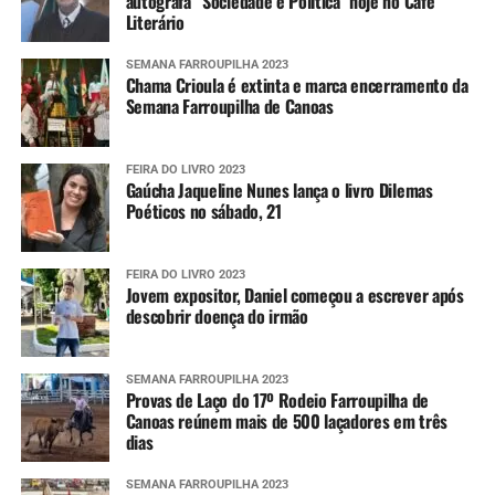
autografa “Sociedade e Política” hoje no Café
Literário
SEMANA FARROUPILHA 2023
Chama Crioula é extinta e marca encerramento da
Semana Farroupilha de Canoas
FEIRA DO LIVRO 2023
Gaúcha Jaqueline Nunes lança o livro Dilemas
Poéticos no sábado, 21
FEIRA DO LIVRO 2023
Jovem expositor, Daniel começou a escrever após
descobrir doença do irmão
SEMANA FARROUPILHA 2023
Provas de Laço do 17º Rodeio Farroupilha de
Canoas reúnem mais de 500 laçadores em três
dias
SEMANA FARROUPILHA 2023