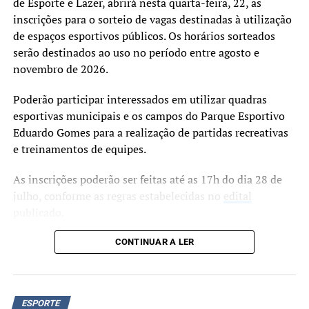
de Esporte e Lazer, abrirá nesta quarta-feira, 22, as
O secretário Ely Silva ressaltou o sentimento de
inscrições para o sorteio de vagas destinadas à utilização
continuidade do trabalho desenvolvido pelo sindicato
de espaços esportivos públicos. Os horários sorteados
para manter a realização do curso profissionalizante,
serão destinados ao uso no período entre agosto e
considerado um legado das gestões anteriores.
novembro de 2026.
A organização informou que, em breve, será divulgado o
Poderão participar interessados em utilizar quadras
período da próxima edição do curso, que deverá seguir
esportivas municipais e os campos do Parque Esportivo
com a proposta de ampliar a capacitação e a qualificação
Eduardo Gomes para a realização de partidas recreativas
de profissionais voltados ao futebol de alto rendimento.
e treinamentos de equipes.
As inscrições poderão ser feitas até as 17h do dia 28 de
julho, conforme as regras estabelecidas no
edital
publicado.
O sorteio das vagas está marcado para o dia 30 de julho,
CONTINUAR A LER
às 19h, nas respectivas unidades esportivas. A Secretaria
Municipal de Esporte e Lazer informa que a presença dos
inscritos ou de seus representantes será obrigatória no
ESPORTE
momento do sorteio. Os participantes deverão apresentar