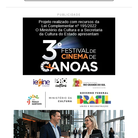
O secretário municipal de Esporte e Lazer, Luciano de
PUBLICIDADE
Oliveira, afirma que a realização do campeonato faz parte
das ações voltadas ao desenvolvimento esportivo no
município.
“Desenvolvemos um
trabalho contínuo ao longo
da semana com as atletas
que atualmente integram a
elite esportiva e competem
em nível estadual. É uma
grande satisfação sediar
este campeonato e
consolidar Canoas como