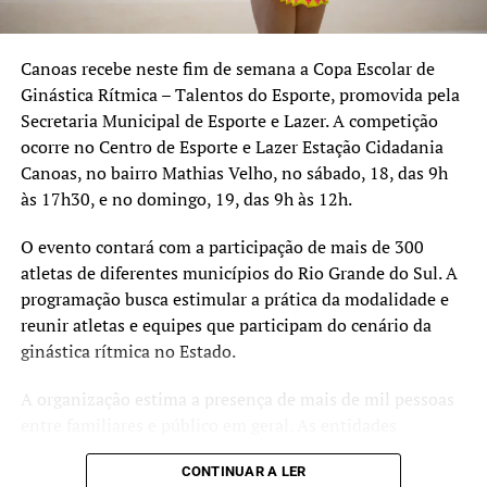
Schell, 3600, bairro Fátima, com os Campos 1, 2 e 3.
Canoas recebe neste fim de semana a Copa Escolar de
Ginástica Rítmica – Talentos do Esporte, promovida pela
Secretaria Municipal de Esporte e Lazer. A competição
ocorre no Centro de Esporte e Lazer Estação Cidadania
Canoas, no bairro Mathias Velho, no sábado, 18, das 9h
às 17h30, e no domingo, 19, das 9h às 12h.
O evento contará com a participação de mais de 300
atletas de diferentes municípios do Rio Grande do Sul. A
programação busca estimular a prática da modalidade e
reunir atletas e equipes que participam do cenário da
ginástica rítmica no Estado.
A organização estima a presença de mais de mil pessoas
entre familiares e público em geral. As entidades
esportivas com as maiores pontuações ao final da
CONTINUAR A LER
competição receberão troféus.