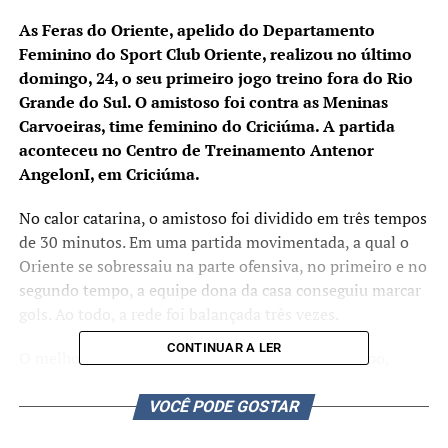
As Feras do Oriente, apelido do Departamento
Feminino do Sport Club Oriente, realizou no último
domingo, 24, o seu primeiro jogo treino fora do Rio
Grande do Sul. O amistoso foi contra as Meninas
Carvoeiras, time feminino do Criciúma. A partida
aconteceu no Centro de Treinamento Antenor
AngelonI, em Criciúma.
No calor catarina, o amistoso foi dividido em três tempos
de 30 minutos. Em uma partida movimentada, a qual o
Oriente se sobressaiu na parte ofensiva, no primeiro e no
segundo tempo, a equipe dona da casa conseguiu marcar
gols. Ao todo, a rede foi balançada três vezes.
CONTINUAR A LER
O melhor momento das Feras foi no terceiro tempo,
principalmente na defesa. Na parte ofensiva, elas foram
para cima do Criciúma, mas não conseguiram marcar
VOCÊ PODE GOSTAR
gols.