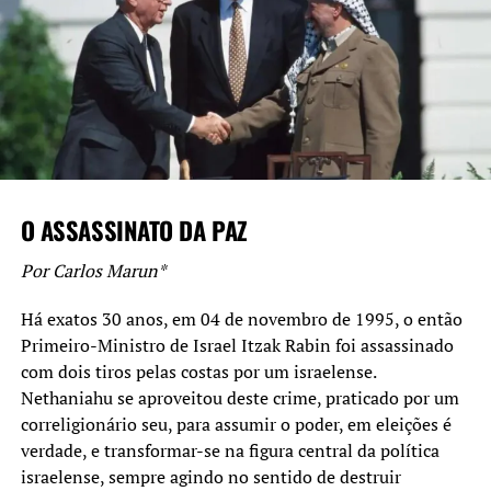
o intenso volume de reclamações e testemunhos de
descasos ou faltas do serviço público.
A falta de oposição ao executivo, através dos vereadores
que deveriam fiscalizar, a ausência críticas internas ao
governo, as constantes nomeações sem nenhum critério
técnico, resultados de acordos e promessas políticas, são
prejudiciais para a cidade e fazem com que o município
O ASSASSINATO DA PAZ
deixe de investir em áreas chaves para o
desenvolvimento universal, ou seja para toda a cidade,
Por Carlos Marun*
além de induzir o executivo a uma satisfação que só
existe para seus apoiadores. Esperamos mais os esforços
Há exatos 30 anos, em 04 de novembro de 1995, o então
do executivo e que comecem a dar frutos, pois torcemos
Primeiro-Ministro de Israel Itzak Rabin foi assassinado
sempre para o melhor, as pessoas no geral estão mais
com dois tiros pelas costas por um israelense.
conscientes e não aceitam mais gastos desnecessários
Nethaniahu se aproveitou deste crime, praticado por um
com dinheiro público, o modelo de política para
correligionário seu, para assumir o poder, em eleições é
satisfação e ambições individuais precisa mudar – poder
verdade, e transformar-se na figura central da política
pelo poder – temos condições pra isso, a cidade não se
israelense, sempre agindo no sentido de destruir