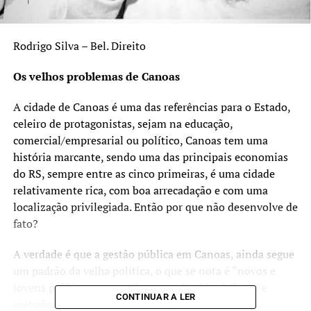
Rodrigo Silva – Bel. Direito
Os velhos problemas de Canoas
A cidade de Canoas é uma das referências para o Estado,
celeiro de protagonistas, sejam na educação,
comercial/empresarial ou político, Canoas tem uma
história marcante, sendo uma das principais economias
do RS, sempre entre as cinco primeiras, é uma cidade
relativamente rica, com boa arrecadação e com uma
localização privilegiada. Então por que não desenvolve de
fato?
A verdade é que a gestão pública em Canoas, ainda segue
um padrão da velha política, o que se nota é “novos e
jovens políticos, com velhos e conhecidos hábitos e
CONTINUAR A LER
métodos”. Infelizmente a atual gestão não faz as