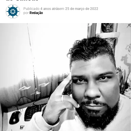
Publicado
4 anos atrás
em
25 de março de 2022
por
Redação