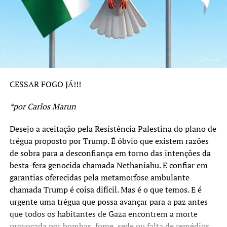
fazer isto também com ele.
Aí um Trump corajoso e decente, que exija o
cumprimentos dos compromissos que ele avslisou, será
mais do que necessário. É certo que está sendo heróica a
resistência do Povo Palestino. É verdade que foram
importantes as posições de países como o Brasil e África
CESSAR FOGO JÁ!!!
do Sul que desde o início repudiaram esta resposta
genocida. Foi justa a ordem de prisão emitida pelo
*por Carlos Marun
Tribunal Penal Internacional contra o Primeiro-Ministro
israelense por crime de genocídio. Foram também
Desejo a aceitação pela Resistência Palestina do plano de
importantes os reconhecimentos ao Estado Palestino
trégua proposto por Trump. É óbvio que existem razões
promovidos por vários países há alguns dias, em especial
de sobra para a desconfiança em torno das intenções da
França, Reino Unido e Austrália. Contribuiu muito o
besta-fera genocida chamada Nethaniahu. E confiar em
boicote promovido na ONU por dezenas de países que se
garantias oferecidas pela metamorfose ambulante
retiraram do plenário e deixaram Nethaniahu na ridícula
chamada Trump é coisa difícil. Mas é o que temos. E é
posição de falar para as paredes. Foi louvável a coragem
urgente uma trégua que possa avançar para a paz antes
dos participantes da “Flotilha Humanitária” que partiu
que todos os habitantes de Gaza encontrem a morte
para Gaza e terminou nas prisões de Israel, mas que
provocada por bombas, fome, sede ou falta de remédios.