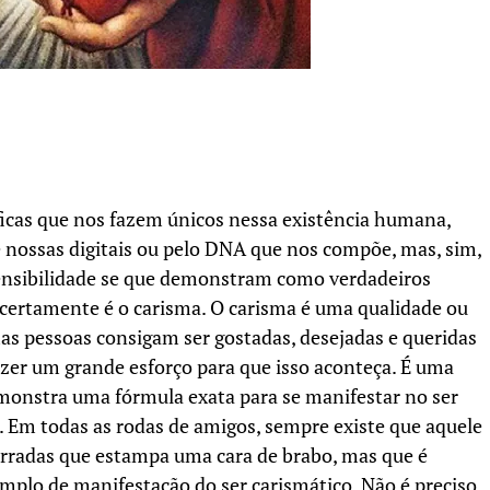
ficas que nos fazem únicos nessa existência humana,
 nossas digitais ou pelo DNA que nos compõe, mas, sim,
ensibilidade se que demonstram como verdadeiros
certamente é o carisma. O carisma é uma qualidade ou
s pessoas consigam ser gostadas, desejadas e queridas
zer um grande esforço para que isso aconteça. É uma
emonstra uma fórmula exata para se manifestar no ser
á. Em todas as rodas de amigos, sempre existe que aquele
erradas que estampa uma cara de brabo, mas que é
mplo de manifestação do ser carismático. Não é preciso