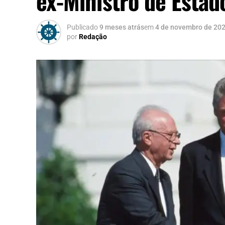
ex-Ministro de Estad
Publicado
9 meses atrás
em
4 de novembro de 20
por
Redação