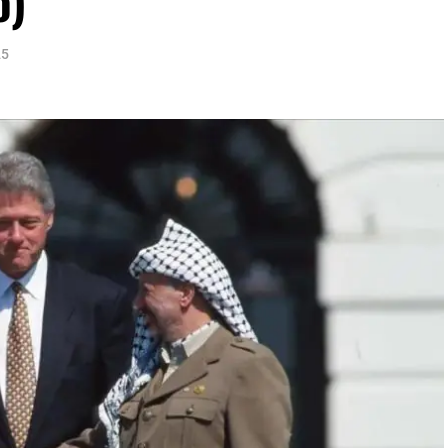
o)
25