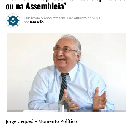
ou na Assembleia”
Publicado
5 anos atrás
em
1 de outubro de 2021
por
Redação
Jorge Uequed – Momento Político