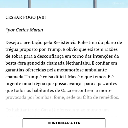
resistência do Povo Palestino. É verdade que foram
importantes as posições de países como o Brasil e África
CESSAR FOGO JÁ!!!
do Sul que desde o início repudiaram esta resposta
genocida. Foi justa a ordem de prisão emitida pelo
*por Carlos Marun
Tribunal Penal Internacional contra o Primeiro-Ministro
israelense por crime de genocídio. Foram também
Desejo a aceitação pela Resistência Palestina do plano de
importantes os reconhecimentos ao Estado Palestino
trégua proposto por Trump. É óbvio que existem razões
promovidos por vários países há alguns dias, em especial
de sobra para a desconfiança em torno das intenções da
França, Reino Unido e Austrália. Contribuiu muito o
besta-fera genocida chamada Nethaniahu. E confiar em
boicote promovido na ONU por dezenas de países que se
garantias oferecidas pela metamorfose ambulante
retiraram do plenário e deixaram Nethaniahu na ridícula
chamada Trump é coisa difícil. Mas é o que temos. E é
posição de falar para as paredes. Foi louvável a coragem
urgente uma trégua que possa avançar para a paz antes
dos participantes da “Flotilha Humanitária” que partiu
que todos os habitantes de Gaza encontrem a morte
para Gaza e terminou nas prisões de Israel, mas que
provocada por bombas, fome, sede ou falta de remédios.
levou milhões de europeus as ruas em protestos contra o
genocídio. É meritória a ação de todos aqueles que no
Os habitantes de Gaza já ofereceram ao mundo um
mundo pelas mais diversas formas expuseram a sua
inédito exemplo de resiliência, de coragem e de amor a
indignação frente ao que acontecia.
sua terra. Mas agora merecem uma chance de sobreviver.
CONTINUAR A LER