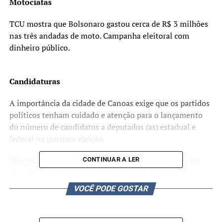
Motociatas
TCU mostra que Bolsonaro gastou cerca de R$ 3 milhões
nas três andadas de moto. Campanha eleitoral com
dinheiro público.
Candidaturas
A importância da cidade de Canoas exige que os partidos
políticos tenham cuidado e atenção para o lançamento
do número de candidatos a deputados (as) estadual e
federal na próxima eleição.
Não existe nenhuma previsão a candidatos às eleições
CONTINUAR A LER
majoritárias, mas uma cidade com as dimensões como a
nossa não pode ficar sem um ou mais representantes na
VOCÊ PODE GOSTAR
Câmara dos Deputados ou na Assembleia Legislativa.
Com a nova lei, foi reduzido o número de candidatos, que