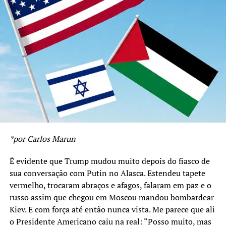
Fatah abandonaram a luta armada, reconheceram a
existência de Israel e obtiveram um cronograma de 05
anos para a instalação do Estado da Palestina nas
fronteiras anteriores a Guerra de 1967. Ou seja, pela Paz
os líderes Palestinos aceitaram instalar o seu Estado em
13% da área original da Palestina, ficando 87% do
território para o Estado de Israel.
Havia o temor de uma rejeição popular a proposta.
Mesmo assim, Arafat voltou para a Região e foi eleito
Presidente da Autoridade Nacional Palestina com mais
*por Carlos Marun
de 90% dos votos dos habitantes de Gaza e da
Cisjordânia. Ali este povo provou que, como seus líderes,
É evidente que Trump mudou muito depois do fiasco de
queria a Paz.
sua conversação com Putin no Alasca. Estendeu tapete
vermelho, trocaram abraços e afagos, falaram em paz e o
Já em Israel as coisas aconteceram de forma inversa.
russo assim que chegou em Moscou mandou bombardear
Rabin voltou e encontrou cerrada oposição aos acordos.
Kiev. E com força até então nunca vista. Me parece que ali
Convocou uma manifestação peja Paz, e foi ali
o Presidente Americano caiu na real: “Posso muito, mas
assassinado.