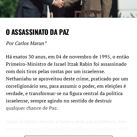
de 48 meses e exigirá a presença de um líder comum nos
partidos, participantes da federação.
A medida protege os partidos pequenos e garante uma
O ASSASSINATO DA PAZ
maior participação de brasileiros na escolha de
representantes para as Casas Legislativas.
Por Carlos Marun*
Há exatos 30 anos, em 04 de novembro de 1995, o então
Primeiro-Ministro de Israel Itzak Rabin foi assassinado
TÓPICOS RELACIONADOS:
com dois tiros pelas costas por um israelense.
A SEGUIR UP
Nethaniahu se aproveitou deste crime, praticado por um
Tito Guarniere: “Recurso Final é uma reconstituição
correligionário seu, para assumir o poder, em eleições é
primorosa do contexto que culminou no suicídio de reitor”
verdade, e transformar-se na figura central da política
israelense, sempre agindo no sentido de destruir
NÃO SE ESQUEÇA
Olegar Lopes: “Recordações do fundo do baú”
qualquer chance de Paz.
Israel já havia vencido a Guerra pela sua existência. Isto
aconteceu após a Guerra do Yom Kipur, quando em 1978,
nos Acordos de Camp David e sob os olhares de Jiimmy