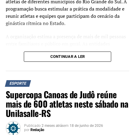
atletas de diferentes municípios do Rio Grande do Sul. A
programação busca estimular a prática da modalidade e
reunir atletas e equipes que participam do cenário da
ginástica rítmica no Estado.
A organização estima a presença de mais de mil pessoas
entre familiares e público em geral. As entidades
esportivas com as maiores pontuações ao final da
CONTINUAR A LER
competição receberão troféus.
O secretário municipal de Esporte e Lazer, Luciano de
Oliveira, afirma que a realização do campeonato faz parte
ESPORTE
das ações voltadas ao desenvolvimento esportivo no
Supercopa Canoas de Judô reúne
município.
mais de 600 atletas neste sábado na
“Desenvolvemos um
Unilasalle-RS
trabalho contínuo ao longo
Publicado
2 meses atrás
em
18 de junho de 2026
da semana com as atletas
por
Redação