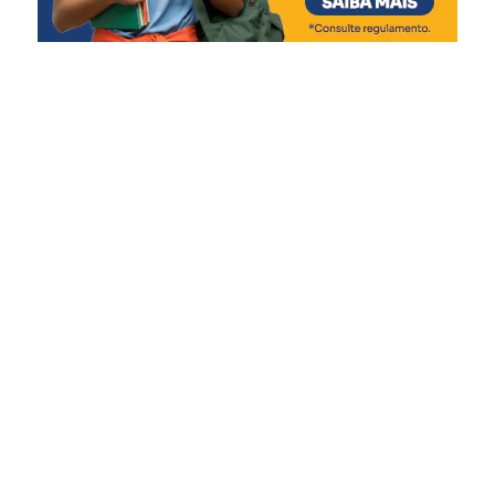
última semana, no Troféu
Brasil. Tenho certeza que,
agora, todos chegam
motivados para tentar o
pódio”, afirmou.