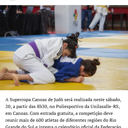
que atualmente integram a
elite esportiva e competem
em nível estadual. É uma
grande satisfação sediar
este campeonato e
consolidar Canoas como
uma verdadeira referência
no esporte”, destaca o
secretário municipal de
Esporte e Lazer, Luciano de
Oliveira.
A Supercopa Canoas de Judô será realizada neste sábado,
20, a partir das 8h30, no Poliesportivo da Unilasalle-RS,
em Canoas. Com entrada gratuita, a competição deve
reunir mais de 600 atletas de diferentes regiões do Rio
Grande do Sul e integra o calendário oficial da Federação