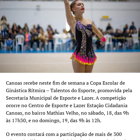
Centro de Esporte e Lazer São Francisco – Rua
Candelária, 31, bairro Mathias Velho;
Centro de Esporte e Lazer São José – Rua João Leivas de
Carvalho, 541, bairro São José;
Centro de Esporte e Lazer CAIC – Avenida Dezessete de
Abril, 241, bairro Guajuviras;
Praça da Juventude Martin Luther King – Rua Romeu
Morsch, 844, bairro Harmonia;
Parque Esportivo Eduardo Gomes – Avenida Guilherme
Schell, 3600, bairro Fátima, com os Campos 1, 2 e 3.
Canoas recebe neste fim de semana a Copa Escolar de
Ginástica Rítmica – Talentos do Esporte, promovida pela
Secretaria Municipal de Esporte e Lazer. A competição
ocorre no Centro de Esporte e Lazer Estação Cidadania
Canoas, no bairro Mathias Velho, no sábado, 18, das 9h
às 17h30, e no domingo, 19, das 9h às 12h.
O evento contará com a participação de mais de 300