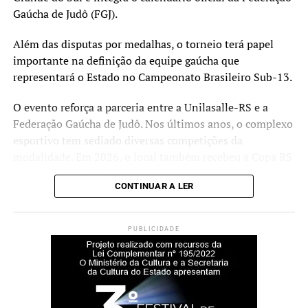
Gaúcha de Judô (FGJ).
Além das disputas por medalhas, o torneio terá papel
importante na definição da equipe gaúcha que
representará o Estado no Campeonato Brasileiro Sub-13.
O evento reforça a parceria entre a Unilasalle-RS e a
Federação Gaúcha de Judô. Nos últimos anos, o complexo
esportivo tem sediado diversas competições da
modalidade. Em 2026, o local também recebeu a Copa RS
Internacional de Judô, que contou com mais de 900
CONTINUAR A LER
participantes de diferentes estados brasileiros e países da
América do Sul.
PUBLICIDADE
Para a coordenadora do Poliesportivo La Salle, Amanda
Nascimento, a realização da Supercopa Canoas fortalece
a relação da universidade com o esporte e a comunidade.