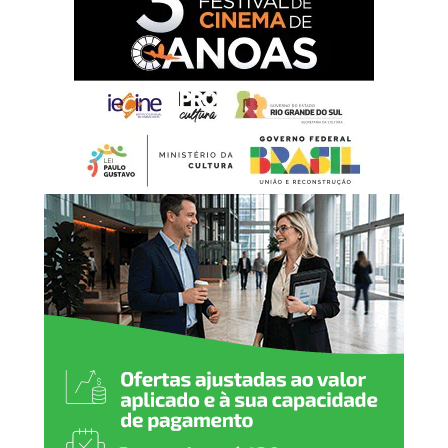
“Receber eventos
esportivos de grande porte
faz parte da missão da
Unilasalle-RS de promover
espaços de
desenvolvimento humano,
educacional e social. A
presença da Supercopa
Canoas em nosso campus
fortalece a relação da
Universidade com o esporte
gaúcho e aproxima a
comunidade de
experiências que valorizam