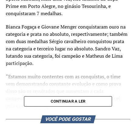
Prime em Porto Alegre, no ginásio Tesourinha, e
conquistaram 7 medalhas.
Bianca Fogaça e Giovane Menger conquistaram ouro na
categoria e prata no absoluto, respectivamente; também
com duas medalhas Sérgio cavalheiro conquistou prata
na categoria e terceiro lugar no absoluto. Sandro Vaz,
lutando sua categoria, foi campeão e Matheus de Lima
participação.
“Estamos muito contentes com as conquistas, o time
vem demonstrando constante evolução e como prova
disso são os resultados que aumentam a cada
campeonato” comenta Dieison Marques, responsável
CONTINUAR A LER
pela equipe no evento.
A próxima edição da Copa Prime será no próximo mês e o
VOCÊ PODE GOSTAR
objetivo da equipe é aumentar o número de
representantes e medalhas.