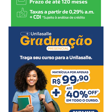
disciplina, inclusão e
qualidade de vida”, destaca.
As disputas começam pela manhã com a categoria
veteranos. Na sequência, entram em ação os atletas das
categorias cadete, sub-13, júnior, sub-15, sub-11 e
sênior.
O presidente da Federação Gaúcha de Judô, Luiz Bayard,
acredita em uma competição de alto nível técnico e
destaca o bom momento vivido pelos judocas gaúchos.
“Ao longo do último mês,
vimos atletas gaúchos
conquistarem medalhas na
Europa, no Peru e, na