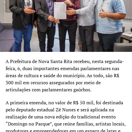
(Republicanos), Silvio Roberto Flores de Almeida
(Progressistas) e Odegar Mendes Raymundo (PRTB) a
respeito do tema. Os três se posicionaram fortemente a
respeito do tema, pontuando que não estavam
necessariamente contra o projeto, mas sim a respeito da
forma como ele chegou e vem sendo tratado na Câmara
desde o começo.
“Essa PL virou uma bagunça. Lá no início os vereadores
A Prefeitura de Nova Santa Rita recebeu, nesta segunda-
da dita oposição queriam apenas o diálogo. Agora esse
feira, 6, duas importantes emendas parlamentares nas
projeto já tem seis emendas e está sendo colocado de
áreas de cultura e saúde do município. Ao todo, são R$
uma forma impositiva, sem que a prefeitura, que propôs o
300 mil em recursos assegurados por meio de
projeto, forneça maiores esclarecimentos técnicos que
articulações com parlamentares gaúchos.
solicitamos desde o primeiro momento”, disse Gugu.
A primeira emenda, no valor de R$ 50 mil, foi destinada
Odegar concordou, dizendo: “Existe uma narrativa para
pelo deputado estadual Zé Nunes e será aplicada na
preterir a agricultura convencional e estas pessoas que
realização de uma nova edição do tradicional evento
trabalham com isso a vida inteira e que fundaram esta
“Domingo no Parque”, que reúne famílias, artistas locais,
cidade. Esta PL representa quase que um massacre do
produtores e empreendedores em um espaço de lazer e