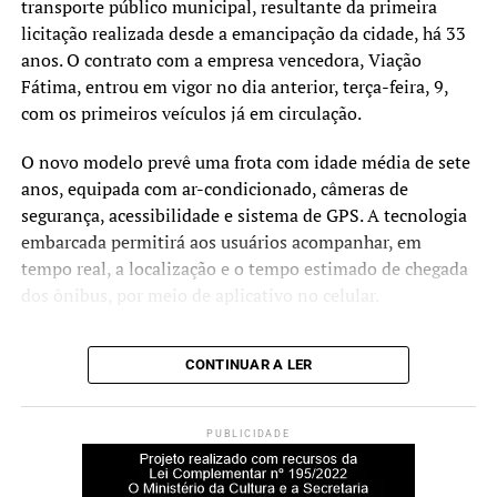
Nova Santa Rita siga
transporte público municipal, resultante da primeira
Governo do Estado
licitação realizada desde a emancipação da cidade, há 33
consolidando sua vocação
NÃO SE ESQUEÇA
anos. O contrato com a empresa vencedora, Viação
CRAS atua em campanha “Fome Zero” nos bairros da
logística, ampliando o
Fátima, entrou em vigor no dia anterior, terça-feira, 9,
cidade
com os primeiros veículos já em circulação.
potencial de geração de
emprego e renda.
O novo modelo prevê uma frota com idade média de sete
anos, equipada com ar-condicionado, câmeras de
segurança, acessibilidade e sistema de GPS. A tecnologia
Presente no encontro, o deputado federal Dionilso
embarcada permitirá aos usuários acompanhar, em
Marcon ressaltou o papel da articulação política.
tempo real, a localização e o tempo estimado de chegada
dos ônibus, por meio de aplicativo no celular.
“Foi um esforço conjunto,
Atualmente, quatro veículos já operam com a identidade
envolvendo o município,
CONTINUAR A LER
visual e os equipamentos completos. Os demais sete
lideranças regionais e o
ônibus devem passar por adequações nas próximas
governo federal. A BR-448
semanas, conforme cronograma da empresa. O contrato
PUBLICIDADE
também prevê subvenção mensal de R$ 200 mil por parte
é uma demanda histórica e
da prefeitura, com objetivo de garantir qualidade no