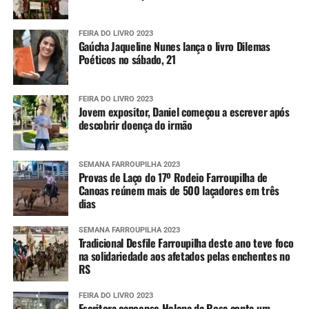
FEIRA DO LIVRO 2023
Gaúcha Jaqueline Nunes lança o livro Dilemas
Poéticos no sábado, 21
FEIRA DO LIVRO 2023
Jovem expositor, Daniel começou a escrever após
descobrir doença do irmão
SEMANA FARROUPILHA 2023
Provas de Laço do 17º Rodeio Farroupilha de
Canoas reúnem mais de 500 laçadores em três
dias
SEMANA FARROUPILHA 2023
Tradicional Desfile Farroupilha deste ano teve foco
na solidariedade aos afetados pelas enchentes no
RS
FEIRA DO LIVRO 2023
Escritora canoense Helena da Rosa conta um