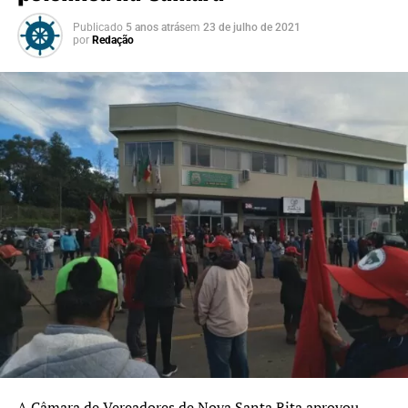
Publicado
5 anos atrás
em
23 de julho de 2021
por
Redação
A Câmara de Vereadores de Nova Santa Rita aprovou