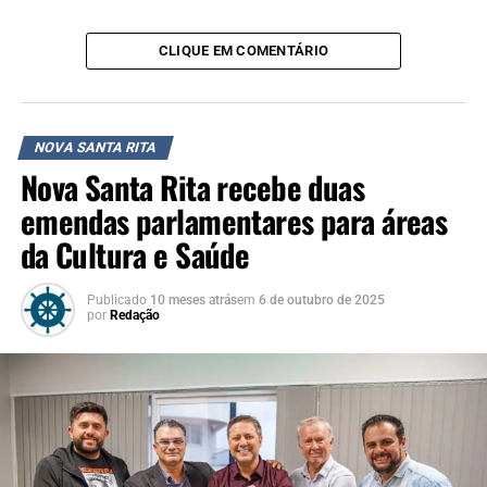
CLIQUE EM COMENTÁRIO
NOVA SANTA RITA
Nova Santa Rita recebe duas
emendas parlamentares para áreas
da Cultura e Saúde
Publicado
10 meses atrás
em
6 de outubro de 2025
por
Redação
Foto: Timoneiro
Oposição questiona
A equipe de reportagem do jornal Timoneiro conversou
com os vereadores de oposição Gugu da Farmácia