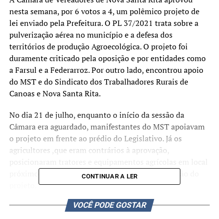
nesta semana, por 6 votos a 4, um polêmico projeto de
lei enviado pela Prefeitura. O PL 37/2021 trata sobre a
pulverização aérea no município e a defesa dos
territórios de produção Agroecológica. O projeto foi
duramente criticado pela oposição e por entidades como
a Farsul e a Federarroz. Por outro lado, encontrou apoio
do MST e do Sindicato dos Trabalhadores Rurais de
Canoas e Nova Santa Rita.
No dia 21 de julho, enquanto o início da sessão da
Câmara era aguardado, manifestantes do MST apoiavam
o projeto em frente ao prédio do Legislativo. Já os
agricultores ,que eram contrários à aprovação,
posicionaram tratores e equipamentos agrícolas em local
próximo, com cartazes que pediam a não aprovação do
CONTINUAR A LER
projeto.
VOCÊ PODE GOSTAR