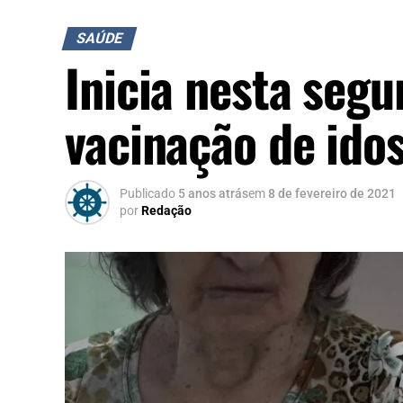
SAÚDE
Inicia nesta segu
vacinação de ido
Publicado
5 anos atrás
em
8 de fevereiro de 2021
por
Redação