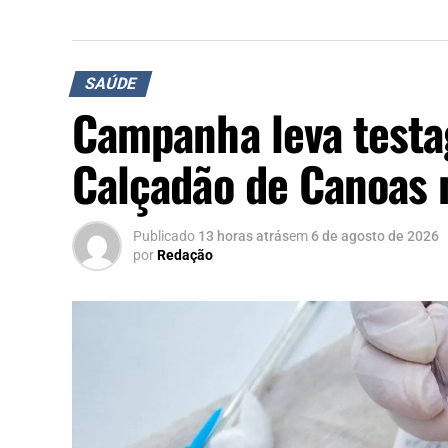
SAÚDE
Campanha leva testa
Calçadão de Canoas 
Publicado
13 horas atrás
em
6 de agosto de 2026
por
Redação