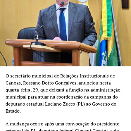
os pedidos de registro das candidaturas.
As eleições gerais de 2026 serão realizadas em todo o
país no dia 4 de outubro, no primeiro turno. Caso haja
necessidade de nova votação para os cargos do Executivo,
o segundo turno está marcado para 25 de outubro.
Até a confirmação definitiva dos registros, novas
alterações ainda podem ocorrer, já que os partidos podem
ajustar suas listas dentro dos prazos previstos pela
legislação eleitoral.
O secretário municipal de Relações Institucionais de
Canoas, Rossano Dotto Gonçalves, anunciou nesta
quarta-feira, 29, que deixará a função na administração
municipal para atuar na coordenação da campanha do
deputado estadual Luciano Zucco (PL) ao Governo do
Estado.
A mudança ocorre após uma convocação do presidente
estadual do PL, deputado federal Giovani Cherini, e do