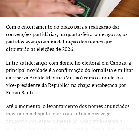
e orgulho para o partido. Com isso, temos a pretensão de
eleger cerca de 50 vereadores que vêm para o PL pela
janela partidária, e queremos eleger 300 vereadores e 50
Com o encerramento do prazo para a realização das
prefeitos, entre prefeitos e vice-prefeitos”, afirmou.
convenções partidárias, na quarta-feira, 5 de agosto, os
partidos avançaram na definição dos nomes que
Convite a pré-candidatos
disputarão as eleições de 2026.
Heider finalizou nossa conversa convidando a população
Entre as lideranças com domicílio eleitoral em Canoas, a
canoense e, principalmente, pré-candidatos que não
principal novidade é a confirmação do jornalista e militar
tenham partido definido a procurarem a sede do PL
da reserva Aroldo Medina (Missão) como candidato a
(Candido Machado, 385, Centro). “O PL tomou muito
vice-presidente da República na chapa encabeçada por
cuidado para que não tenhamos dono, temos um sistema
Renan Santos.
cooperativista. Investiremos em cursos e todos terão
chances iguais. Tenho certeza absoluta de que teremos
Até o momento, o levantamento dos nomes anunciados
cadeiras garantidas no Legislativo municipal. Procure o
mostra uma disputa mais concentrada nas vagas
PL.”, finalizou.
proporcionais, especialmente para deputado estadual,
cargo que reúne o maior número de pretendentes ligados
TÓPICOS RELACIONADOS:
ao município. São 13 candidatos e candidatas declarados