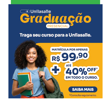
governo canoense”,
declarou.
Rossano também agradeceu ao prefeito, ao vice-prefeito
Rodrigo Busato, secretários municipais, vereadores da
base aliada e demais integrantes da administração
municipal pelo período em que esteve na gestão.
A Prefeitura de Canoas ainda não informou oficialmente
quem assumirá a Secretaria Municipal de Relações
Institucionais.