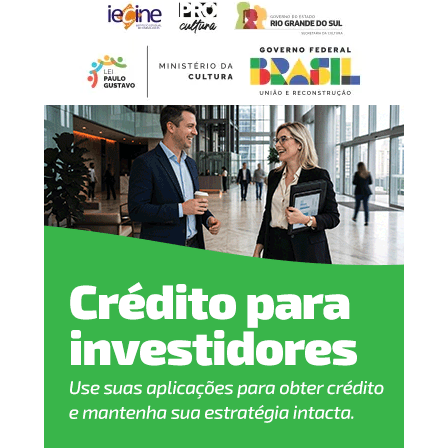
unidades de saúde e programas habitacionais, além de
medidas voltadas aos setores industrial e do agronegócio.
Em nota publicada nas redes sociais, o ex-secretário
informou que comunicou a decisão ao prefeito de
Canoas, Airton Souza, e que passará a atuar na
coordenação da campanha de Luciano Zucco.
“Estarei fazendo parte da
coordenação da campanha
ao Palácio Piratini, o que
vai exigir que eu me afaste
das minhas funções na
Secretaria Municipal de
Relações Institucionais do