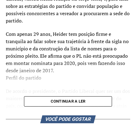
sobre as estratégias do partido e convidar população e
possíveis concorrentes a vereador a procurarem a sede do
partido.
Com apenas 29 anos, Heider tem posição firme e
tranquila ao falar sobre sua trajetória à frente da sigla no
município e da construção da lista de nomes para o
próximo pleito. Ele afirma que o PL não está preocupado
em montar nominata para 2020, pois vem fazendo isso
desde janeiro de 2017.
Perfil do partido
De acordo o presidente, o Partido Liberal quer ser um dos
maiores do RS, e já é oficialmente o terceiro maior do
CONTINUAR A LER
país, contando com 41 deputados federais, ficando atrás
somente do PT e do PSL. É um partido de centro e que
VOCÊ PODE GOSTAR
não tem perfil em fazer oposição aos governos atuais.
“Nenhum governo irá conseguir contentar a todos, pois
sempre teremos que abranger todas as camadas