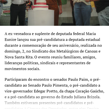
Confira os nomes anunciados até o momento, em ordem
alfabética:
Candidato a vice-presidente da República
• Aroldo Medina (Missão)
A ex-vereadora e suplente de deputada federal Maria
Eunice lançou sua pré-candidatura a deputada estadual
Candidatos a deputado estadual
durante a comemoração de seu aniversário, realizada no
• Alexandre Gonçalves (PDT)
domingo, 2, no Sindicato dos Metalúrgicos de Canoas e
• Camila Nunes (PL)
Nova Santa Rita. O evento reuniu familiares, amigos,
• Cássio Silveira (Republicanos)
lideranças políticas, sindicais e representantes de
• Dr. Vinicius Conejo (Podemos)
movimentos sociais.
• Eric Douglas (União Brasil)
Participaram do encontro o senador Paulo Paim, o pré-
• Iverá Soares (PSOL)
candidato ao Senado Paulo Pimenta, o pré-candidato a
• Larissa Rodrigues (PL)
vice-governador Edegar Pretto, da chapa Coração Gaúcho,
• Márcio Freitas (MDB)
e a pré-candidata ao governo do Estado Juliana Brizola.
• Maria Eunice (PT)
Também estiveram presentes pré-candidatos e pré-
• Neuza Rufatto (PSD)
candidatas à Câmara dos Deputados, entre eles Denise