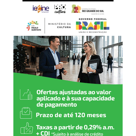
Estamos oferecendo um
espaço preparado para
acolher nossas crianças e
adolescentes com
dignidade, respeito e
segurança. Cada ambiente
foi pensado para
proporcionar conforto e
contribuir para um
atendimento cada vez mais
humanizado, fortalecendo a
rede de proteção de Nova
Santa Rita”, declarou.