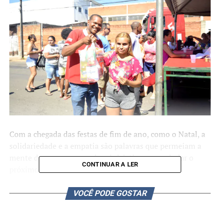
Com a chegada das festas de fim de ano, como o Natal, a
solidariedade e a empatia são palavras que permeiam a
mente de pessoas que criam iniciativas para ajudar o
CONTINUAR A LER
próximo.
O grupo “Nós somos a diferença”, juntamente com as
VOCÊ PODE GOSTAR
microempresas canoenses Lojas Fam, Casas Londres,
Madeira e Ferragem Da Rótula e Construtora Casa e