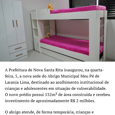
escolas municipais e três escolas estaduais do município.
Segundo os dados informados pelo coletivo, o Rio
Grande do Sul registra atualmente 43 casos de
feminicídio. A proposta dos Bancos Vermelhos é
contribuir para a sensibilização da população e reforçar o
debate sobre a prevenção da violência contra as
mulheres.
A Prefeitura de Nova Santa Rita inaugurou, na quarta-
feira, 5, a nova sede do Abrigo Municipal Meu Pé de
Laranja Lima, destinado ao acolhimento institucional de
crianças e adolescentes em situação de vulnerabilidade.
O novo prédio possui 532m² de área construída e recebeu
investimento de aproximadamente R$ 2 milhões.
O abrigo atende, de forma temporária, crianças e