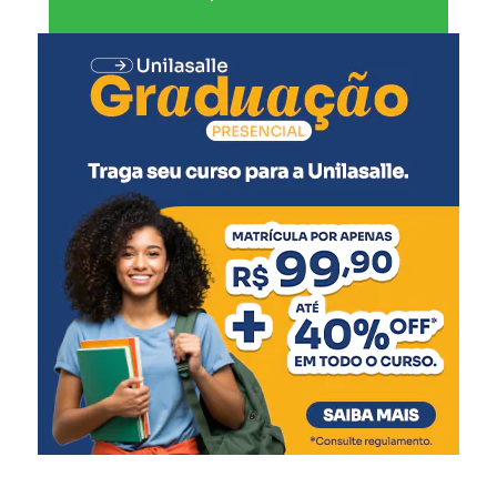
A secretária municipal de Desenvolvimento Social,
Solange Lewandoski Laubine, destacou que a nova sede
oferece melhores condições para o atendimento e para o
trabalho das equipes responsáveis pelo acolhimento.
“O acolhimento
institucional exige uma
estrutura adequada e um
ambiente que transmita
cuidado e segurança. Este
novo espaço amplia nossa
capacidade de atendimento
e garante mais qualidade
de vida às crianças e