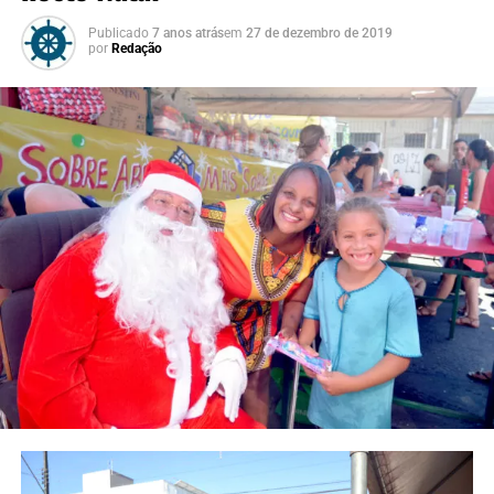
Publicado
7 anos atrás
em
27 de dezembro de 2019
por
Redação