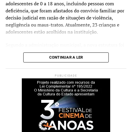
adolescentes de 0 a 18 anos, incluindo pessoas com
deficiência, que foram afastados do convívio familiar por
decisão judicial em razão de situações de violência,
negligência ou maus-tratos. Atualmente, 23 crianças e
adolescentes estão acolhidos na instituição.
Segundo a administração municipal, a nova estrutura foi
planejada para oferecer ambientes mais amplos,
CONTINUAR A LER
acessíveis e adequados às necessidades dos acolhidos e
das equipes que atuam no serviço.
PUBLICIDADE
Durante a cerimônia de inauguração, o prefeito Rodrigo
Battistella afirmou que a entrega da nova sede representa
um reforço na estrutura da rede de proteção à infância e à
adolescência.
“Hoje entregamos muito
mais do que um prédio.