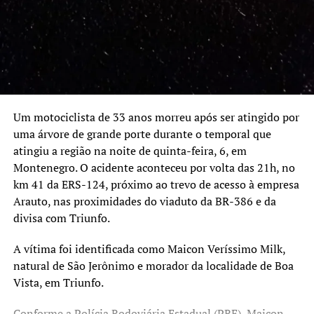
Programa Recomeçar coloca 1100 apenados do sistema
prisional a trabalhar
NÃO SE ESQUEÇA
Canoas prestes a completar 80 anos de Instalação Política
Um motociclista de 33 anos morreu após ser atingido por
uma árvore de grande porte durante o temporal que
atingiu a região na noite de quinta-feira, 6, em
Montenegro. O acidente aconteceu por volta das 21h, no
km 41 da ERS-124, próximo ao trevo de acesso à empresa
Arauto, nas proximidades do viaduto da BR-386 e da
divisa com Triunfo.
A vítima foi identificada como Maicon Veríssimo Milk,
natural de São Jerônimo e morador da localidade de Boa
Vista, em Triunfo.
Conforme a Polícia Rodoviária Estadual (PRE), Maicon