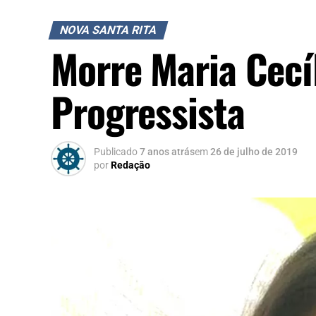
NOVA SANTA RITA
Morre Maria Cecí
Progressista
Publicado
7 anos atrás
em
26 de julho de 2019
por
Redação