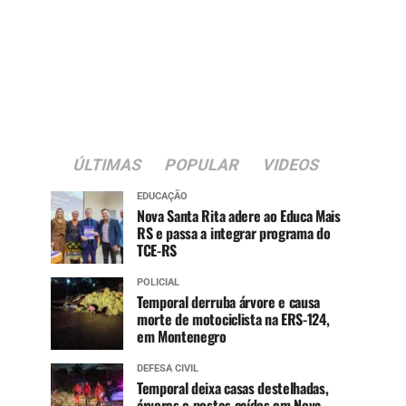
ÚLTIMAS
POPULAR
VIDEOS
EDUCAÇÃO
Nova Santa Rita adere ao Educa Mais
RS e passa a integrar programa do
TCE-RS
POLICIAL
Temporal derruba árvore e causa
morte de motociclista na ERS-124,
em Montenegro
DEFESA CIVIL
Temporal deixa casas destelhadas,
árvores e postes caídos em Nova