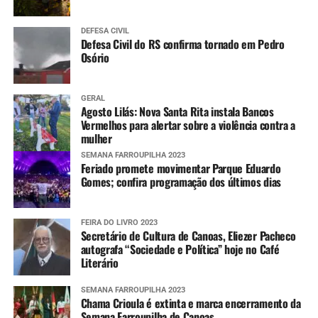
Mais informações
DEFESA CIVIL
Defesa Civil do RS confirma tornado em Pedro
Informações sobre os pontos com bloqueios parciais e
Osório
totais nas estradas do RS e situação das barragens, além
dos avisos e alertas da Defesa Civil e imagens do radar
GERAL
meteorológico podem ser conferidas nos links abaixo.
Agosto Lilás: Nova Santa Rita instala Bancos
Vermelhos para alertar sobre a violência contra a
mulher
Pontos de bloqueios parciais e totais nas
rodovias
SEMANA FARROUPILHA 2023
Feriado promete movimentar Parque Eduardo
Gomes; confira programação dos últimos dias
Situação das barragens
FEIRA DO LIVRO 2023
Aviso e alertas da Defesa Civil estadual
Secretário de Cultura de Canoas, Eliezer Pacheco
autografa “Sociedade e Política” hoje no Café
Literário
Imagens do radar meteorológico da Defesa
Civil estadual
SEMANA FARROUPILHA 2023
Chama Crioula é extinta e marca encerramento da
Semana Farroupilha de Canoas