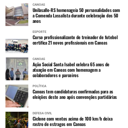
Ibirapuitã (Alegrete) – Tendência de declínio, com
CANOAS
níveis ainda em inundação ao longo do dia.
Unilasalle-RS homenageia 50 personalidades com
Ibicuí (Manoel Viana) – Tendência de lento
a Comenda Lassalista durante celebração dos 50
anos
declínio, com níveis ainda em inundação ao longo
do dia.
ESPORTE
Caí (Montenegro) – Tendência de estabilidade.
Curso profissionalizante de treinador de futebol
certifica 21 novos profissionais em Canoas
Taquari (Taquari) – Tendência de lenta elevação,
devendo entrar em estabilidade ao longo do dia.
Jacuí (Cachoeira do Sul até São Jerônimo) –
CANOAS
Constante declínio em Cachoeira do Sul e Rio
Ação Social Santa Isabel celebra 65 anos de
atuação em Canoas com homenagem a
Pardo, e variando entre estabilidade e lenta
colaboradores e parceiros
elevação em São Jerônimo.
Jacuí (Ilhas da RMPOA) – Tendência entre
POLÍTICA
estabilidade e lenta elevação, mantendo os níveis
Canoas tem candidaturas confirmadas para as
eleições deste ano após convenções partidárias
elevados nos próximos dias.
Sinos (Campo Bom e São Leopoldo) – Tendência
de lento declínio, já retornando para cota de alerta
DEFESA CIVIL
em Campo Bom.
Ciclone com ventos acima de 100 km/h deixa
rastro de estragos em Canoas
Nível de rios e lagos