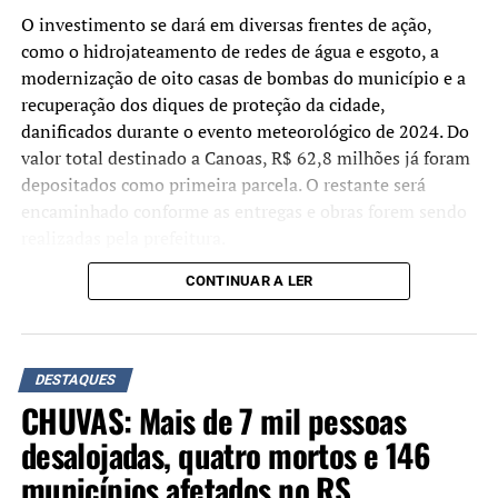
O investimento se dará em diversas frentes de ação,
Demais condenações
como o hidrojateamento de redes de água e esgoto, a
Braga Netto: 26 anos
– Seguindo o voto do relator
modernização de oito casas de bombas do município e a
Alexandre de Moraes, a maioria da Primeira Turma do
recuperação dos diques de proteção da cidade,
STF determinou pena de 26 anos, inicialmente em
danificados durante o evento meteorológico de 2024. Do
reclusão, para o general Walter Braga Netto.
valor total destinado a Canoas, R$ 62,8 milhões já foram
depositados como primeira parcela. O restante será
Anderson Torres: 24 anos –
Os ministros formaram
encaminhado conforme as entregas e obras forem sendo
maioria pela pena de 24 anos de reclusão e multa para
realizadas pela prefeitura.
Anderson Torres.
CONTINUAR A LER
“Não estamos apenas
Almir Garnier: 24 anos –
Seguindo voto do relator
assinando um convênio,
Alexandre de Moraes, a maioria da Primeira Turma
confirmou pena de 24 anos para o almirante Almir
mas efetivamente
DESTAQUES
Garnier, ex-comandante da Marinha. Foi determinado 21
depositando os recursos.
CHUVAS: Mais de 7 mil pessoas
anos e 6 meses de reclusão e 2 anos e 6 meses de
Hoje, o Estado já transferiu
detenção.
desalojadas, quatro mortos e 146
R$ 62,8 milhões à conta do
municípios afetados no RS
Augusto Heleno: 21 anos –
Seguindo o voto do relator