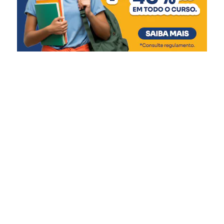
Rios retornando à normalidade:
Matias Velho, com valores de R$ 62 milhões e R$ 34,2
Taquari (Santa Tereza a Bom Retiro do Sul) –
milhões, respectivamente. As casas de bombas, que
Declínio dos níveis até o retorno para normalidade,
tiveram seu funcionamento comprometido durante a
com pequenas elevações em função das chuvas
enchente, receberão R$ 78,7 milhões em obras
das últimas 24h.
estruturais, eletromecânicas e de automação.
Quaraí – Tendência de declínio.
O secretário da Reconstrução Gaúcha, Pedro Capeluppi,
Dona Francisca – Já declinou até retornar aos
reforçou que a liberação para Canoas é resultado de
níveis normais.
intenso trabalho técnico e colaboração entre as equipes
Rios em cota de atenção:
estaduais e municipais. “Essa entrega só foi possível
Taquari (Encantado) – tendência de declínio.
porque tivemos um esforço conjunto, com muito diálogo,
Caí (Nova Palmira e Costa do Rio Cadeia) –
ajustes de projeto e foco na solução. Canoas tem papel
Tendência de declínio em Nova Palmira e
estratégico na proteção da Região Metropolitana, e o
estabilidade em Costa do Rio Cadeia.
Estado está fazendo sua parte para garantir essa
Rios em cota de alerta:
segurança”, pontuou.
Taquari à montante de Encantado (entre Santa
Além de Porto Alegre e Canoas, que já tiveram repasses
Tereza a Muçum) – Tendência de lento declínio
confirmados, cerca de 30 municípios manifestaram
dos níveis.
interesse e estão em diálogo com o Executivo Estadual
Taquari à jusante de Encantado (de