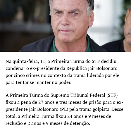
“Diguinho”, morador de Canoas.
Para ajudar acesse a página no facebook “Por uma
Criança Feliz” e converse com os organizadores. O
contato pode ser feito também pelo whatssap da Magali
(51) 99128-7681 ou Tatiana ( 51) 99178-4583.
TÓPICOS RELACIONADOS:
Na quinta-feira, 11, a Primeira Turma do STF decidiu
A SEGUIR UP
condenar o ex-presidente da República Jair Bolsonaro
Aula inaugural do Programa Gerações é realizada no
auditório do Sesc
por cinco crimes no contexto da trama liderada por ele
para tentar se manter no poder.
NÃO SE ESQUEÇA
Luisa Geisler será a patrona da 34ª Feira do Livro de
A Primeira Turma do Supremo Tribunal Federal (STF)
Canoas
fixou a pena de 27 anos e três meses de prisão para o ex-
presidente Jair Bolsonaro (PL) pela trama golpista. Desse
total, a Primeira Turma fixou 24 anos e 9 meses de
reclusão e 2 anos e 9 meses de detenção.