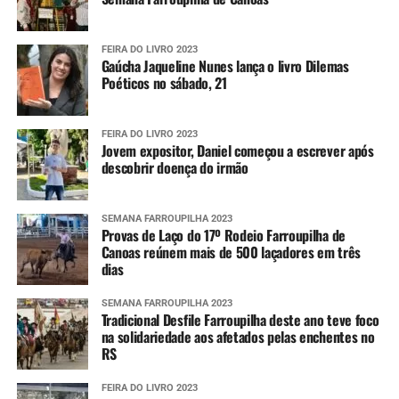
Alertas
FEIRA DO LIVRO 2023
Para aumentar o nível de prevenção, as pessoas podem se
Gaúcha Jaqueline Nunes lança o livro Dilemas
cadastrar para receberem os alertas meteorológicos da
Poéticos no sábado, 21
Defesa Civil estadual. Para isso, é necessário enviar o CEP
da localidade por SMS para o número 40199. Em seguida,
FEIRA DO LIVRO 2023
uma confirmação é enviada, tornando o número
Jovem expositor, Daniel começou a escrever após
disponível para receber as informações sempre que elas
descobrir doença do irmão
forem divulgadas.
Também é possível se cadastrar via aplicativo Whatsapp.
SEMANA FARROUPILHA 2023
Provas de Laço do 17º Rodeio Farroupilha de
Para ter acesso ao serviço, é necessário se registrar pelo
Canoas reúnem mais de 500 laçadores em três
telefone (61) 2034-4611 ou clicando
aqui
. Em seguida, é
dias
preciso interagir com o robô de atendimento enviando
um simples “Oi”.
SEMANA FARROUPILHA 2023
Tradicional Desfile Farroupilha deste ano teve foco
na solidariedade aos afetados pelas enchentes no
Após a primeira interação, o usuário pode compartilhar
RS
sua localização atual ou qualquer outra do seu interesse
para, dessa forma, receber as mensagens que serão
FEIRA DO LIVRO 2023