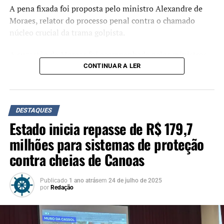
A pena fixada foi proposta pelo ministro Alexandre de
Moraes, relator do processo penal contra o chamado
núcleo crucial da trama golpista.
A sugestão de Moraes foi acompanhada pelos ministros
Flávio Dino, Cármen Lúcia e Cristiano Zanin. O ministro
CONTINUAR A LER
Luiz Fux, que propôs a absolvição de Jair Bolsonaro
durante o julgamento, não votou.
Crimes
DESTAQUES
Estado inicia repasse de R$ 179,7
Organização criminosa
: 7 anos e 7 meses.
milhões para sistemas de proteção
Abolição violenta do Estado Democrático de
contra cheias de Canoas
Direito
: 6 anos e 6 meses.
Golpe de Estado
: 8 anos e 2 meses.
Publicado
1 ano atrás
em
24 de julho de 2025
por
Redação
Dano qualificado
: 2 anos e 6 meses.
Deterioração de Patrimônio
: 2 anos e 6 meses.