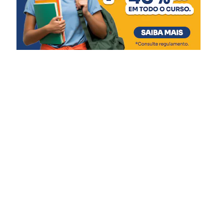
Rios retornando à normalidade:
Matias Velho, com valores de R$ 62 milhões e R$ 34,2
Taquari (Santa Tereza a Bom Retiro do Sul) –
milhões, respectivamente. As casas de bombas, que
Declínio dos níveis até o retorno para normalidade,
tiveram seu funcionamento comprometido durante a
com pequenas elevações em função das chuvas
enchente, receberão R$ 78,7 milhões em obras
das últimas 24h.
estruturais, eletromecânicas e de automação.
Quaraí – Tendência de declínio.
O secretário da Reconstrução Gaúcha, Pedro Capeluppi,
Dona Francisca – Já declinou até retornar aos
reforçou que a liberação para Canoas é resultado de
níveis normais.
intenso trabalho técnico e colaboração entre as equipes
Rios em cota de atenção:
estaduais e municipais. “Essa entrega só foi possível
Taquari (Encantado) – tendência de declínio.
porque tivemos um esforço conjunto, com muito diálogo,
Caí (Nova Palmira e Costa do Rio Cadeia) –
ajustes de projeto e foco na solução. Canoas tem papel
Tendência de declínio em Nova Palmira e
estratégico na proteção da Região Metropolitana, e o
estabilidade em Costa do Rio Cadeia.
Estado está fazendo sua parte para garantir essa
Rios em cota de alerta:
segurança”, pontuou.
Taquari à montante de Encantado (entre Santa
Além de Porto Alegre e Canoas, que já tiveram repasses
Tereza a Muçum) – Tendência de lento declínio
confirmados, cerca de 30 municípios manifestaram
dos níveis.
interesse e estão em diálogo com o Executivo Estadual
Taquari à jusante de Encantado (de