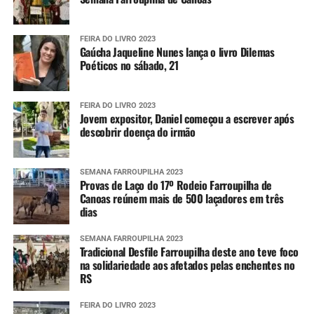
Alertas
FEIRA DO LIVRO 2023
Para aumentar o nível de prevenção, as pessoas podem se
Gaúcha Jaqueline Nunes lança o livro Dilemas
cadastrar para receberem os alertas meteorológicos da
Poéticos no sábado, 21
Defesa Civil estadual. Para isso, é necessário enviar o CEP
da localidade por SMS para o número 40199. Em seguida,
FEIRA DO LIVRO 2023
uma confirmação é enviada, tornando o número
Jovem expositor, Daniel começou a escrever após
disponível para receber as informações sempre que elas
descobrir doença do irmão
forem divulgadas.
Também é possível se cadastrar via aplicativo Whatsapp.
SEMANA FARROUPILHA 2023
Provas de Laço do 17º Rodeio Farroupilha de
Para ter acesso ao serviço, é necessário se registrar pelo
Canoas reúnem mais de 500 laçadores em três
telefone (61) 2034-4611 ou clicando
aqui
. Em seguida, é
dias
preciso interagir com o robô de atendimento enviando
um simples “Oi”.
SEMANA FARROUPILHA 2023
Tradicional Desfile Farroupilha deste ano teve foco
na solidariedade aos afetados pelas enchentes no
Após a primeira interação, o usuário pode compartilhar
RS
sua localização atual ou qualquer outra do seu interesse
para, dessa forma, receber as mensagens que serão
FEIRA DO LIVRO 2023