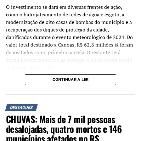
O investimento se dará em diversas frentes de ação,
Demais condenações
como o hidrojateamento de redes de água e esgoto, a
Braga Netto: 26 anos
– Seguindo o voto do relator
modernização de oito casas de bombas do município e a
Alexandre de Moraes, a maioria da Primeira Turma do
recuperação dos diques de proteção da cidade,
STF determinou pena de 26 anos, inicialmente em
danificados durante o evento meteorológico de 2024. Do
reclusão, para o general Walter Braga Netto.
valor total destinado a Canoas, R$ 62,8 milhões já foram
depositados como primeira parcela. O restante será
Anderson Torres: 24 anos –
Os ministros formaram
encaminhado conforme as entregas e obras forem sendo
maioria pela pena de 24 anos de reclusão e multa para
realizadas pela prefeitura.
Anderson Torres.
CONTINUAR A LER
“Não estamos apenas
Almir Garnier: 24 anos –
Seguindo voto do relator
assinando um convênio,
Alexandre de Moraes, a maioria da Primeira Turma
confirmou pena de 24 anos para o almirante Almir
mas efetivamente
DESTAQUES
Garnier, ex-comandante da Marinha. Foi determinado 21
depositando os recursos.
CHUVAS: Mais de 7 mil pessoas
anos e 6 meses de reclusão e 2 anos e 6 meses de
Hoje, o Estado já transferiu
detenção.
desalojadas, quatro mortos e 146
R$ 62,8 milhões à conta do
municípios afetados no RS
Augusto Heleno: 21 anos –
Seguindo o voto do relator