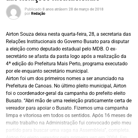
Publicado
8 anos atrás
em
28 de março de 2018
por
Redação
Airton Souza deixa nesta quarta-feira, 28, a secretaria das
Relações Institucionais do Governo Busato para disputar
a eleição como deputado estadual pelo MDB. O ex-
secretário se afasta da pasta logo após a realização da
4ª edição do Prefeitura Mais Perto, programa executado
por ele enquanto secretário municipal.
Airton foi um dos primeiros nomes a ser anunciado na
Prefeitura de Canoas. No último pleito municipal, Airton
foi o coordenador-geral da campanha do prefeito eleito
Busato. “Abri mão de uma reeleição praticamente certa de
vereador para apoiar o Busato. Fizemos uma campanha
limpa e vitoriosa em todos os sentidos. Após 16 meses de
muito trabalho na Administração fui convocado pelo meu
partido para buscar uma vaga na Assembleia”, completa.
Airton foi eleito vereador pela primeira vez em 2004. Em