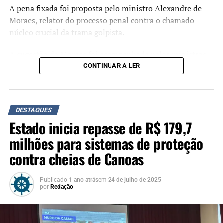
A pena fixada foi proposta pelo ministro Alexandre de
Moraes, relator do processo penal contra o chamado
núcleo crucial da trama golpista.
A sugestão de Moraes foi acompanhada pelos ministros
Flávio Dino, Cármen Lúcia e Cristiano Zanin. O ministro
CONTINUAR A LER
Luiz Fux, que propôs a absolvição de Jair Bolsonaro
durante o julgamento, não votou.
Crimes
DESTAQUES
Estado inicia repasse de R$ 179,7
Organização criminosa
: 7 anos e 7 meses.
milhões para sistemas de proteção
Abolição violenta do Estado Democrático de
contra cheias de Canoas
Direito
: 6 anos e 6 meses.
Golpe de Estado
: 8 anos e 2 meses.
Publicado
1 ano atrás
em
24 de julho de 2025
por
Redação
Dano qualificado
: 2 anos e 6 meses.
Deterioração de Patrimônio
: 2 anos e 6 meses.