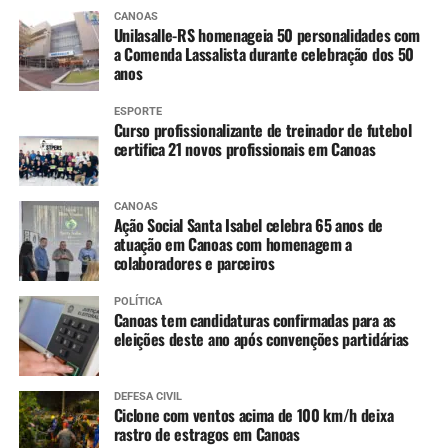
Ibirapuitã (Alegrete) – Tendência de declínio, com
CANOAS
níveis ainda em inundação ao longo do dia.
Unilasalle-RS homenageia 50 personalidades com
Ibicuí (Manoel Viana) – Tendência de lento
a Comenda Lassalista durante celebração dos 50
anos
declínio, com níveis ainda em inundação ao longo
do dia.
ESPORTE
Caí (Montenegro) – Tendência de estabilidade.
Curso profissionalizante de treinador de futebol
certifica 21 novos profissionais em Canoas
Taquari (Taquari) – Tendência de lenta elevação,
devendo entrar em estabilidade ao longo do dia.
Jacuí (Cachoeira do Sul até São Jerônimo) –
CANOAS
Constante declínio em Cachoeira do Sul e Rio
Ação Social Santa Isabel celebra 65 anos de
atuação em Canoas com homenagem a
Pardo, e variando entre estabilidade e lenta
colaboradores e parceiros
elevação em São Jerônimo.
Jacuí (Ilhas da RMPOA) – Tendência entre
POLÍTICA
estabilidade e lenta elevação, mantendo os níveis
Canoas tem candidaturas confirmadas para as
eleições deste ano após convenções partidárias
elevados nos próximos dias.
Sinos (Campo Bom e São Leopoldo) – Tendência
de lento declínio, já retornando para cota de alerta
DEFESA CIVIL
em Campo Bom.
Ciclone com ventos acima de 100 km/h deixa
rastro de estragos em Canoas
Nível de rios e lagos