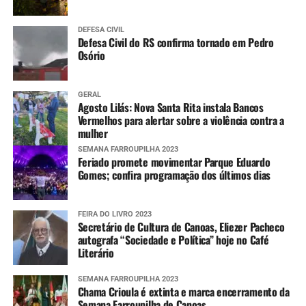
Mais informações
DEFESA CIVIL
Defesa Civil do RS confirma tornado em Pedro
Informações sobre os pontos com bloqueios parciais e
Osório
totais nas estradas do RS e situação das barragens, além
dos avisos e alertas da Defesa Civil e imagens do radar
GERAL
meteorológico podem ser conferidas nos links abaixo.
Agosto Lilás: Nova Santa Rita instala Bancos
Vermelhos para alertar sobre a violência contra a
mulher
Pontos de bloqueios parciais e totais nas
rodovias
SEMANA FARROUPILHA 2023
Feriado promete movimentar Parque Eduardo
Gomes; confira programação dos últimos dias
Situação das barragens
FEIRA DO LIVRO 2023
Aviso e alertas da Defesa Civil estadual
Secretário de Cultura de Canoas, Eliezer Pacheco
autografa “Sociedade e Política” hoje no Café
Literário
Imagens do radar meteorológico da Defesa
Civil estadual
SEMANA FARROUPILHA 2023
Chama Crioula é extinta e marca encerramento da
Semana Farroupilha de Canoas