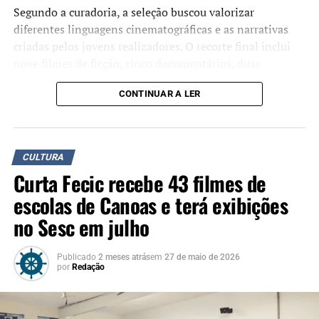
ajudar aspirantes a escritor a melhorarem seus dons, com
Segundo a curadoria, a seleção buscou valorizar
o apoio da ACE. “Queremos sempre ajudar. Começaremos,
diferentes linguagens cinematográficas e as narrativas
por exemplo, uma oficina de Redação para o ENEM no
criadas pelos jovens realizadores. O recorte final inclui
próximo dia 11”, apontou Jairo.
nove filmes de ficção, cinco documentários, duas
animações e um curta experimental.
Jairo Luiz de Souza se coloca a ajudar desta forma por ter
CONTINUAR A LER
sido incentivado por vários outros escritores canoenses
A mostra destaca o audiovisual como ferramenta de
anteriormente. Segundo ele, o nome que mais lhe vêm à
expressão artística e reflexão dentro do ambiente escolar,
mente é o de Cícero Galeno Lopes. O escritor nascido em
evidenciando o envolvimento crescente de estudantes
Uruguaiana e falecido no último mês de abril era
CULTURA
com a produção cinematográfica.
padrinho da biblioteca. O Doutor em Letras pela UFRGS
Curta Fecic recebe 43 filmes de
foi inclusive patrono da primeira edição da Feira do Livro
As escolas da rede municipal reúnem a maior parte dos
escolas de Canoas e terá exibições
Comunitária do Bairro Harmonia. “Foi alguém que me
selecionados. A EMEF Arthur Oscar Jochims integra a
no Sesc em julho
inspirou demais para seguir buscando a escrita enquanto
programação com cinco títulos: “Ainda te acharei”,
atividade”, afirmou, em meio às lembranças.
“Contas da esperança: A Matemática em Números”,
Publicado
2 meses atrás
em
27 de maio de 2026
“Guerra Russa”, “O Disfarce de 1945” e “Sombras da
por
Redação
Guerra”. Da EMEF Prefeito Edgar Fontoura, foram
TÓPICOS RELACIONADOS:
escolhidos “Axé e Amém”, “Entre o passado e o presente:
A SEGUIR UP
A força dos Quilombos”, “Entre tradição indígena e o
Vinícius Santos lança primeiro CD na Casa das Artes