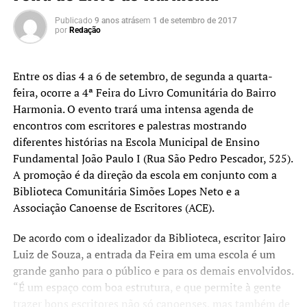
Publicado
9 anos atrás
em
1 de setembro de 2017
por
Redação
Entre os dias 4 a 6 de setembro, de segunda a quarta-
feira, ocorre a 4ª Feira do Livro Comunitária do Bairro
Harmonia. O evento trará uma intensa agenda de
encontros com escritores e palestras mostrando
diferentes histórias na Escola Municipal de Ensino
Fundamental João Paulo I (Rua São Pedro Pescador, 525).
A promoção é da direção da escola em conjunto com a
Biblioteca Comunitária Simões Lopes Neto e a
Associação Canoense de Escritores (ACE).
De acordo com o idealizador da Biblioteca, escritor Jairo
Luiz de Souza, a entrada da Feira em uma escola é um
grande ganho para o público e para os demais envolvidos.
“É um espaço com boa estrutura, e que permite à gente
trazer bons escritores não só canoenses, mas também de