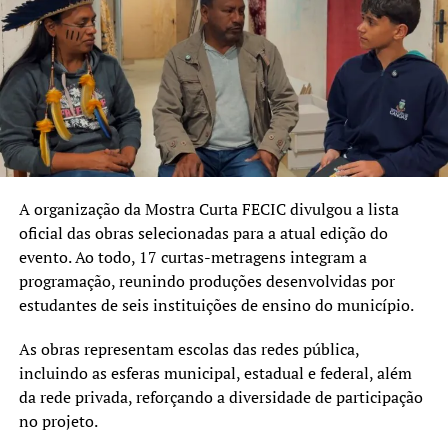
nove anos no número 252 da Rua José Veríssimo. Em um
espaço até então alugado para comércios, o contador e
escritor Jairo Luiz de Souza resolveu promover a leitura a
partir de sua coleção pessoal. “Eu tinha uns 250, 300
livros à época, e queria isso circulando”, explicou Jairo.
Pagando do próprio bolso e contando com parcerias
como as da ACE, o acervo está sempre sendo expandido. É
possível retirar livros e revistas tornando-se sócio. O
custo? É só doar uma publicação para o espaço e fazer o
A organização da Mostra Curta FECIC divulgou a lista
cadastro.
oficial das obras selecionadas para a atual edição do
evento. Ao todo, 17 curtas-metragens integram a
Além da Feira do Livro, a biblioteca ainda promove
programação, reunindo produções desenvolvidas por
diversas outras atividades durante o ano. No próximo dia
estudantes de seis instituições de ensino do município.
30 de setembro, por exemplo, ocorre o 1º Sarau de Libras
da instituição, promovido por grupos da UFRGS e da
As obras representam escolas das redes pública,
Universidade Federal de Pelotas (UFPel). A intenção é
incluindo as esferas municipal, estadual e federal, além
sempre promover não só o hábito de leitura, mas o
da rede privada, reforçando a diversidade de participação
hábito da escrita, principalmente entre os jovens.
no projeto.
A estrutura da biblioteca inclusive trabalha no sentido de