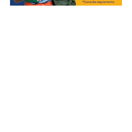
cidadão de Canoas
confraternize e festeje o
Dia do Trabalhador da
melhor forma”, diz.
Moradora do bairro Nossa Senhora das Graças, a
advogada Camila Oliveira Borges, 46, aproveitou a festa
ao lado da filha, Pietra Emanuelly, 7.
“Achei muito legal a
programação, que conta
com atividades para os
adultos e também para as
crianças. Gostei muito da
feirinha de artesanato e