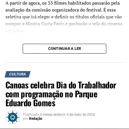
A partir de agora, os 33 filmes habilitados passarão pela
No mesmo dia, a partir das 18h30min, o Painel
avaliação da comissão organizadora do festival. É essa
Audiovisual e Educação, reunirá educadores, realizadores
seletiva que irá eleger e definir os títulos oficiais que vão
e especialistas para discutir o uso do audiovisual como
compor a Mostra Curta Fecic e ganharão a tela do cinema
instrumento pedagógico, encerrando com uma roda de
em julho.
conversa mediada por profissionais do setor.
Encontros Curta Fecic
O Curta FECIC é financiado pelo PIC 2023, via Secretaria
CONTINUAR A LER
de Cultura e Turismo e Prefeitura de Canoas. A realização
O expressivo engajamento é reflexo direto dos Encontros
é da Prosa Filmes, com gestão cultural e produção
Curta Fecic, maratona itinerante que percorre as escolas
executiva da Imago Produtora. O festival conta ainda com
municipais desde a primeira edição do Fecic.
o apoio do Sesc Canoas e o apoio institucional do
CULTURA
Coordenadas pelo ator Angelo Sérgio e pelo diretor geral
Metropolitano RS, Fundacine e CurtaENEM.
Canoas celebra Dia do Trabalhador
do Fecic, Alexandre Derlam, as atividades promovem
exibições de filmes e debates com turmas do Ensino
com programação no Parque
Fundamental, Médio e EJA, plantando a semente da
Eduardo Gomes
criação audiovisual diretamente nas salas de aula. Até
julho, estão previstos mais 3 encontros nas escolas da
Publicado
3 meses atrás
em
4 de maio de 2026
rede municipal.
por
Redação