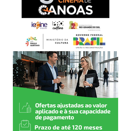
dignidade e dedicação,
constroem diariamente o
desenvolvimento da nossa
cidade. É por meio do
trabalho que fortalecemos
a economia, promovemos a
justiça social e abrimos
caminhos para novas
oportunidades. Neste 1º de
maio, reafirmamos nosso
compromisso em valorizar
o trabalhador, garantir
direitos e seguir investindo