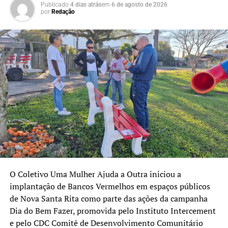
Publicado
4 dias atrás
em
6 de agosto de 2026
realizaram a remoção da árvore e do veículo para a
por
Redação
liberação do trânsito.
O Coletivo Uma Mulher Ajuda a Outra iniciou a
implantação de Bancos Vermelhos em espaços públicos
de Nova Santa Rita como parte das ações da campanha
Dia do Bem Fazer, promovida pelo Instituto Intercement
e pelo CDC Comitê de Desenvolvimento Comunitário