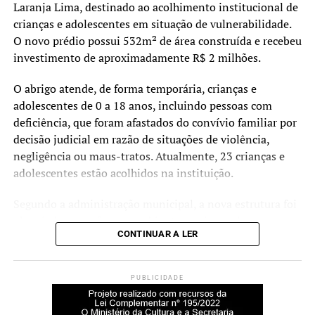
Laranja Lima, destinado ao acolhimento institucional de
crianças e adolescentes em situação de vulnerabilidade.
O novo prédio possui 532m² de área construída e recebeu
investimento de aproximadamente R$ 2 milhões.
O abrigo atende, de forma temporária, crianças e
adolescentes de 0 a 18 anos, incluindo pessoas com
deficiência, que foram afastados do convívio familiar por
decisão judicial em razão de situações de violência,
negligência ou maus-tratos. Atualmente, 23 crianças e
adolescentes estão acolhidos na instituição.
Segundo a administração municipal, a nova estrutura foi
planejada para oferecer ambientes mais amplos,
CONTINUAR A LER
acessíveis e adequados às necessidades dos acolhidos e
das equipes que atuam no serviço.
PUBLICIDADE
Durante a cerimônia de inauguração, o prefeito Rodrigo
Battistella afirmou que a entrega da nova sede representa