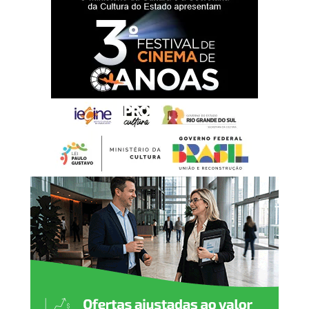
um reforço na estrutura da rede de proteção à infância e à
adolescência.
“Hoje entregamos muito
mais do que um prédio.
Estamos oferecendo um
espaço preparado para
acolher nossas crianças e
adolescentes com
dignidade, respeito e
segurança. Cada ambiente
foi pensado para
proporcionar conforto e
contribuir para um