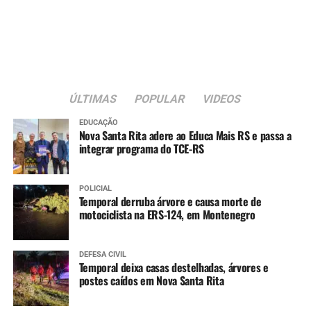
público e organizações da sociedade civil.
A nova sede passa a integrar a estrutura da rede
municipal de assistência social voltada ao atendimento
de crianças e adolescentes em situação de acolhimento
institucional.
ÚLTIMAS
POPULAR
VIDEOS
EDUCAÇÃO
Nova Santa Rita adere ao Educa Mais RS e passa a
integrar programa do TCE-RS
POLICIAL
Temporal derruba árvore e causa morte de
motociclista na ERS-124, em Montenegro
DEFESA CIVIL
Temporal deixa casas destelhadas, árvores e
postes caídos em Nova Santa Rita