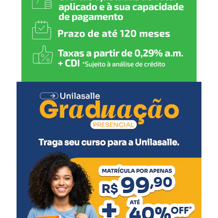
atendimento cada vez mais
humanizado, fortalecendo a
rede de proteção de Nova
Santa Rita”, declarou.
A secretária municipal de Desenvolvimento Social,
Solange Lewandoski Laubine, destacou que a nova sede
oferece melhores condições para o atendimento e para o
trabalho das equipes responsáveis pelo acolhimento.
“O acolhimento
institucional exige uma
estrutura adequada e um
ambiente que transmita
cuidado e segurança. Este