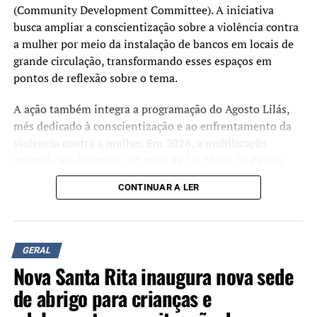
(Community Development Committee). A iniciativa
busca ampliar a conscientização sobre a violência contra
a mulher por meio da instalação de bancos em locais de
grande circulação, transformando esses espaços em
pontos de reflexão sobre o tema.
A ação também integra a programação do Agosto Lilás,
mês dedicado à conscientização e ao enfrentamento da
violência contra a mulher. Em 2026, a mobilização
coincide ainda com os 20 anos da Lei Maria da Penha,
marco da legislação brasileira de proteção às mulheres
CONTINUAR A LER
em situação de violência.
Além da instalação dos bancos, estão sendo realizadas
oficinas de pintura e rodas de conversa para discutir a
GERAL
prevenção da violência de gênero e divulgar informações
Nova Santa Rita inaugura nova sede
sobre a rede de proteção às vítimas.
de abrigo para crianças e
De acordo com os organizadores, até o momento foram