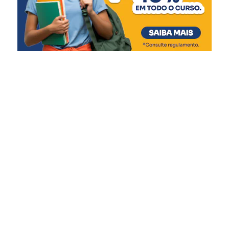
novo espaço amplia nossa
capacidade de atendimento
e garante mais qualidade
de vida às crianças e
adolescentes, respeitando
suas necessidades e
promovendo um ambiente
mais acolhedor durante
esse período tão delicado”,
afirmou.
A gestão do Abrigo Municipal é realizada em parceria
com a Associação Beneficente Evangélica da Floresta
Imperial (ABEFI), conforme previsto na Lei Federal nº
13.019/2014, que regulamenta as parcerias entre o poder