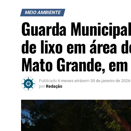
MEIO AMBIENTE
Guarda Municipal 
de lixo em área d
Mato Grande, em
Publicado
6 meses atrás
em
30 de janeiro de 2026
por
Redação