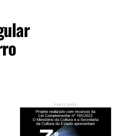
gular
rro
PUBLICIDADE