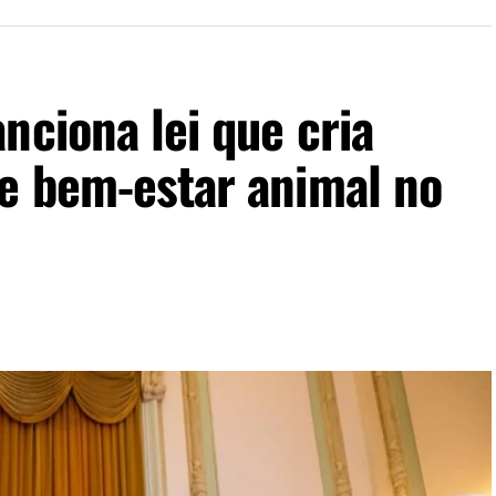
nciona lei que cria
 e bem-estar animal no