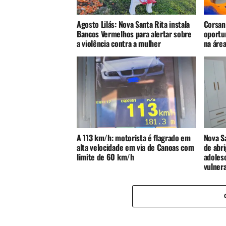
Agosto Lilás: Nova Santa Rita instala
Corsan
Bancos Vermelhos para alertar sobre
oportu
a violência contra a mulher
na áre
A 113 km/h: motorista é flagrado em
Nova S
alta velocidade em via de Canoas com
de abri
limite de 60 km/h
adoles
vulnera