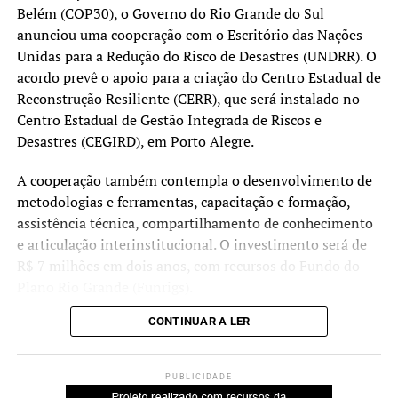
Belém (COP30), o Governo do Rio Grande do Sul
no
Portal de Atendimento da Receita Estadual
.
incorporados à plataforma nos próximos meses.
anunciou uma cooperação com o Escritório das Nações
Unidas para a Redução do Risco de Desastres (UNDRR). O
Lançada em junho de 2025, a GurIA foi criada para
acordo prevê o apoio para a criação do Centro Estadual de
orientar cidadãos sobre serviços públicos estaduais por
Reconstrução Resiliente (CERR), que será instalado no
meio do portal rs.gov.br e do WhatsApp. Com as novas
Centro Estadual de Gestão Integrada de Riscos e
funcionalidades, a ferramenta passa a permitir também a
Desastres (CEGIRD), em Porto Alegre.
execução de determinados serviços diretamente pela
conversa no aplicativo.
A cooperação também contempla o desenvolvimento de
metodologias e ferramentas, capacitação e formação,
assistência técnica, compartilhamento de conhecimento
e articulação interinstitucional. O investimento será de
R$ 7 milhões em dois anos, com recursos do Fundo do
Plano Rio Grande (Funrigs).
CONTINUAR A LER
O anúncio ocorreu no Pavilhão ONU Brasil entre o
governador Eduardo Leite, Kamal Kishore, representante
especial do secretário-geral da ONU para a Redução do
PUBLICIDADE
Risco de Desastres e chefe do UNDRR, e Nahuel Arenas-