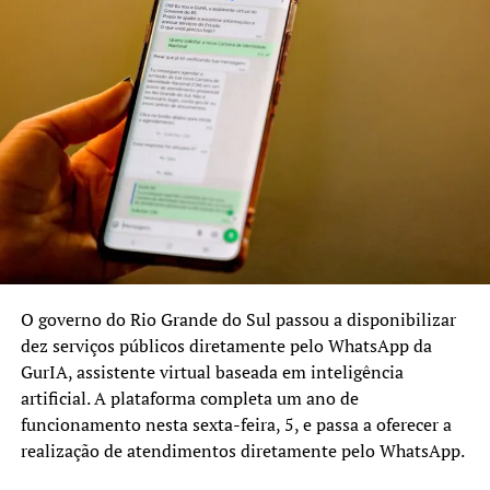
A Radiografia projeta uma retomada do crescimento para
2025, impulsionada por investimentos em inovação,
pesquisa e diversificação produtiva. Cadeias emergentes,
como a olivicultura e a fruticultura, são apontadas como
oportunidades para ampliar a base econômica e agregar
valor às exportações.
Além do desempenho econômico, a publicação destaca o
papel social e estratégico da agropecuária no
desenvolvimento sustentável do Estado, ressaltando a
importância de políticas públicas e parcerias para
garantir maior resiliência e competitividade ao setor.
O governo do Rio Grande do Sul passou a disponibilizar
dez serviços públicos diretamente pelo WhatsApp da
GurIA, assistente virtual baseada em inteligência
TÓPICOS RELACIONADOS:
AGRONEGÓCIO
PIB
RIO GRANDE DO SUL
artificial. A plataforma completa um ano de
funcionamento nesta sexta-feira, 5, e passa a oferecer a
A SEGUIR UP
RS inaugura nova Cadeia Pública de Porto Alegre após
realização de atendimentos diretamente pelo WhatsApp.
reestruturação completa