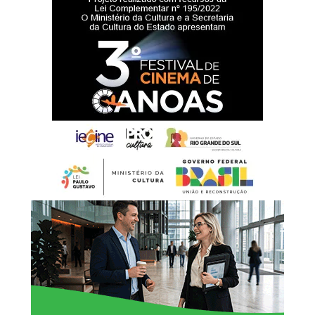
García, chefe do UNDRR para as Américas e o Caribe. O
ato contou com a participação dos secretários do Meio
Ambiente e Infraestrutura, Marjorie Kauffmann, e da
Reconstrução Gaúcha, Pedro Capeluppi.
Painel na ONU
A divulgação da parceria aconteceu durante o evento
oficial das Nações Unidas “Resposta à Emergência
Climática no Rio Grande do Sul (2024): Lições
Operacionais para uma Ação Humanitária e de
Desenvolvimento Inclusiva”, que teve como tema central
a tragédia de 2024 e a resposta integrada.
O governador Eduardo Leite apresentou os números da
maior tragédia climática do Estado e os investimentos do
Rio Grande do Sul que superam os R$ 260 milhões na
criação do Centro Estadual de Gestão Integrada de Riscos
e Desastres, de Centros Regionais de Gestão Integrada de