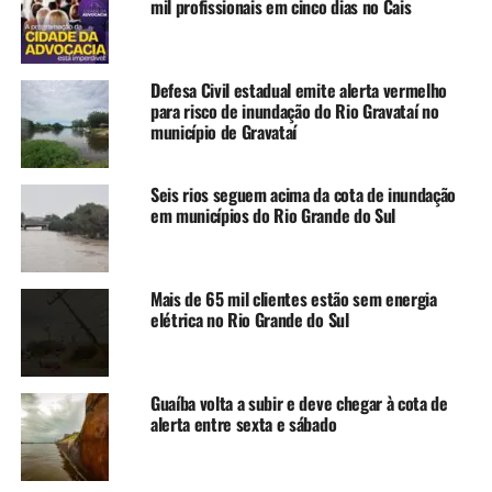
caprinos, bubalinos, equinos, apicultura e piscicultura.
mil profissionais em cinco dias no Cais
De acordo com a Seapi, o objetivo da publicação é
oferecer um panorama da diversidade produtiva no
Defesa Civil estadual emite alerta vermelho
Estado, apontando também os desafios enfrentados pelo
para risco de inundação do Rio Gravataí no
setor, como a dependência do clima, gargalos logísticos e
município de Gravataí
a necessidade de acesso a crédito rural em condições
mais favoráveis.
Seis rios seguem acima da cota de inundação
em municípios do Rio Grande do Sul
O secretário Edivilson Brum destacou que a diversidade
produtiva do Estado contribui para a segurança alimentar
e impulsiona a economia local, com potencial para
Mais de 65 mil clientes estão sem energia
agregar valor por meio da agroindustrialização. Já o chefe
elétrica no Rio Grande do Sul
da Divisão Agropecuária da Seapi, Paulo Lipp João,
ressaltou que a revista, publicada desde 2019, oferece um
retrato da realidade produtiva do Estado, agora com
Guaíba volta a subir e deve chegar à cota de
versão bilíngue para ampliar seu alcance.
alerta entre sexta e sábado
Durante o lançamento, o diretor do Departamento de
Governança dos Sistemas Produtivos, Paulo Roberto da