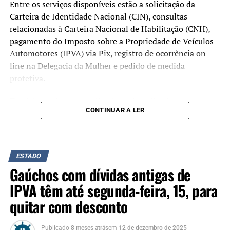
Entre os serviços disponíveis estão a solicitação da
NÃO SE ESQUEÇA
Carteira de Identidade Nacional (CIN), consultas
Rio Grande do Sul registra 76 mil novas vagas formais até
relacionadas à Carteira Nacional de Habilitação (CNH),
julho de 2025
pagamento do Imposto sobre a Propriedade de Veículos
Automotores (IPVA) via Pix, registro de ocorrência on-
line na Delegacia da Mulher e pedido de medida
protetiva.
Também podem ser realizados pelo aplicativo a
CONTINUAR A LER
apresentação de condutor, consulta da situação do
veículo, consulta de infrações e solicitação da
modalidade Identidade Fácil. O atendimento ocorre pelo
WhatsApp, no número (51) 3210-3939.
ESTADO
Gaúchos com dívidas antigas de
As novas funcionalidades foram anunciadas durante o
evento RS+Digital e +Diferente, realizado em Porto
IPVA têm até segunda-feira, 15, para
Alegre no dia 25 de maio.
quitar com desconto
“A nova funcionalidade
Publicado
8 meses atrás
em
12 de dezembro de 2025