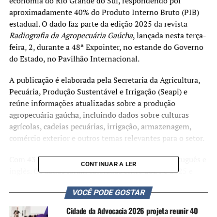
economia do Rio Grande do Sul, respondendo por
aproximadamente 40% do Produto Interno Bruto (PIB)
estadual. O dado faz parte da edição 2025 da revista
Radiografia da Agropecuária Gaúcha
, lançada nesta terça-
feira, 2, durante a 48ª Expointer, no estande do Governo
do Estado, no Pavilhão Internacional.
A publicação é elaborada pela Secretaria da Agricultura,
Pecuária, Produção Sustentável e Irrigação (Seapi) e
reúne informações atualizadas sobre a produção
agropecuária gaúcha, incluindo dados sobre culturas
agrícolas, cadeias pecuárias, irrigação, armazenagem,
comércio exterior e outros temas relevantes para o setor.
Com 43 páginas, a revista está disponível em português e
CONTINUAR A LER
inglês. Os dados foram coletados entre 2024 e 2025 e
abrangem 65 culturas agrícolas – como grãos, frutas e
VOCÊ PODE GOSTAR
hortaliças – além das principais cadeias produtivas de
proteína animal, incluindo bovinos, suínos, aves, ovinos,
Cidade da Advocacia 2026 projeta reunir 40