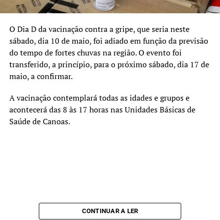
Hampel destaca a necessidade da liberação de recursos,
pelo governo estadual, para todas as obras de proteção da
cidade. Os projetos de Canoas já estão cadastrados e em
O Dia D da vacinação contra a gripe, que seria neste
análise pela equipe da Secretaria Estadual de
sábado, dia 10 de maio, foi adiado em função da previsão
Reconstrução (Sergs).
do tempo de fortes chuvas na região. O evento foi
transferido, a princípio, para o próximo sábado, dia 17 de
maio, a confirmar.
A vacinação contemplará todas as idades e grupos e
acontecerá das 8 às 17 horas nas Unidades Básicas de
Saúde de Canoas.
CONTINUAR A LER