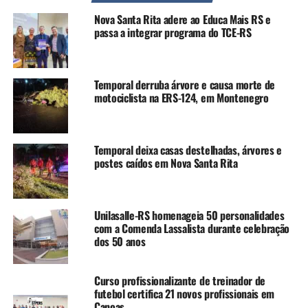
Nova Santa Rita adere ao Educa Mais RS e
“As projeções meteorológicas indicam que não será
passa a integrar programa do TCE-RS
apenas uma simples chuva de verão, mas há risco de
granizo e ventos fortes nesse período. Na quinta-feira,
ainda deve chover na madrugada e depois o tempo
Temporal derruba árvore e causa morte de
firma”, afirma o secretário adjunto do Eclima, Igor
motociclista na ERS-124, em Montenegro
Sousa.”, afirma o secretário adjunto do Eclima, Igor
Sousa.
Temporal deixa casas destelhadas, árvores e
postes caídos em Nova Santa Rita
Unilasalle-RS homenageia 50 personalidades
TÓPICOS RELACIONADOS:
CANOAS
CHEIAS
CHUVA
com a Comenda Lassalista durante celebração
ECLIMA
ENCHENTE
FEATURED
METEREOLOGIA
dos 50 anos
PRECISÃO DO TEMPO
TEMPERATURA
TEMPORAIS
A SEGUIR UP
Curso profissionalizante de treinador de
Ex-secretária da Educação de Canoas é presa por fraude de
futebol certifica 21 novos profissionais em
licitações em Porto Alegre
Canoas