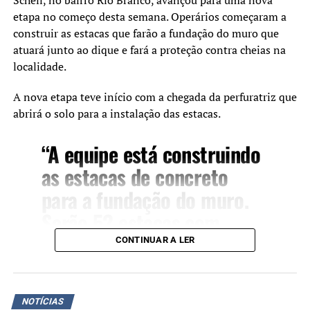
etapa no começo desta semana. Operários começaram a
construir as estacas que farão a fundação do muro que
atuará junto ao dique e fará a proteção contra cheias na
localidade.
A nova etapa teve início com a chegada da perfuratriz que
abrirá o solo para a instalação das estacas.
“A equipe está construindo
as estacas de concreto
para a fundação do muro.
Serão 52 estacas com
aproximadamente 12
CONTINUAR A LER
metros de profundidade ,
explica o secretário
NOTÍCIAS