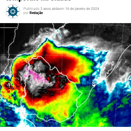
Publicado
3 anos atrás
em
16 de janeiro de 2024
por
Redação