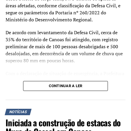
áreas afetadas, conforme classificação da Defesa Civil, e
segue os parâmetros da Portaria nº 260/2022 do
Ministério do Desenvolvimento Regional.
De acordo com levantamento da Defesa Civil, cerca de
35% do território de Canoas foi atingido, com registro
preliminar de mais de 100 pessoas desabrigadas e 500
desalojadas, em decorrência de um volume de chuva que
superou 80 mm em poucas horas.
Com a declaração de situação de emergência, a Prefeitura
pode mobilizar todos os órgãos municipais para atuarem
CONTINUAR A LER
na resposta ao desastre, sob coordenação da Secretaria
Municipal de Defesa Civil e Resiliência Climática
(SMDCRC). A medida também permite a convocação de
voluntários, realização de campanhas de arrecadação de
NOTÍCIAS
donativos e a dispensa de processos licitatórios para a
Iniciada a construção de estacas do
contratação de serviços, obras e aquisição de materiais
emergenciais, conforme previsto na legislação federal.