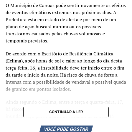
O Município de Canoas pode sentir novamente os efeitos
de eventos climáticos extremos nos próximos dias. A
Prefeitura está em estado de alerta e por meio de um
plano de ação buscará minimizar os possíveis
transtornos causados pelas chuvas volumosas e
temporais previstos.
De acordo com o Escritório de Resiliência Climática
(Eclima), após horas de sol e calor ao longo do dia desta
terça-feira, 16, a instabilidade deve ter início entre o fim
da tarde e início da noite. Há risco de chuva de forte a
intensa com a possibilidade de vendaval e possível queda
de granizo em pontos isolados.
Ainda segundo o Eclima, entre a terça e quarta-feira, 17,
há riscos de transtornos, como alagamentos e
CONTINUAR A LER
inundações, a partir dos altos volumes de chuva. Há
possibilidade de vendavais com rajadas em torno 80
VOCÊ PODE GOSTAR
km/h.