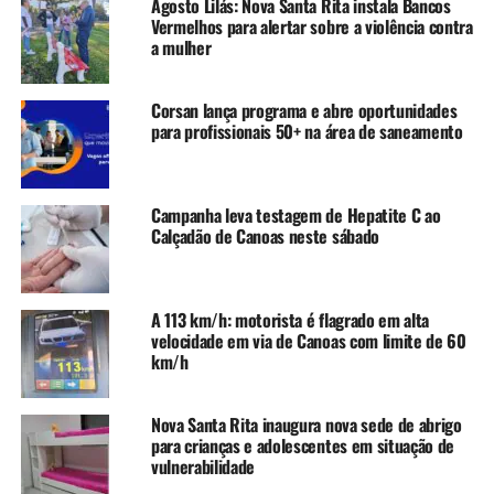
Agosto Lilás: Nova Santa Rita instala Bancos
de sua vida à promoção das tradições gaúchas.
Vermelhos para alertar sobre a violência contra
a mulher
Homenageada
Corsan lança programa e abre oportunidades
Lorena Beatriz Milão Wincler, natural de Canoas, nasceu
para profissionais 50+ na área de saneamento
em 28 de julho de 1961. Ela é casada com Isaias Lemes
Wincler, mãe de Vinícius e Kamila, avó de três netos
(Vitórian, Enzo e Ayla) e bisavó de Thomas.
Campanha leva testagem de Hepatite C ao
Calçadão de Canoas neste sábado
A sua jornada profissional é marcada por sua dedicação à
educação, tendo trabalhado por 33 anos na Prefeitura
Municipal de Canoas como professora e supervisora
A 113 km/h: motorista é flagrado em alta
escolar.
velocidade em via de Canoas com limite de 60
km/h
Possui uma licenciatura pela Universidade Luterana do
Brasil (Ulbra) e é pós-graduada em Gestão Educacional,
acumulando experiência em educação infantil, educação
Nova Santa Rita inaugura nova sede de abrigo
para crianças e adolescentes em situação de
especial, atendimento de biblioteca e contação de
vulnerabilidade
histórias.