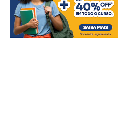
Daniel Torres – Foto: Thiago Guimarães
O
Dia do Gaúcho, 20 de Setembro
, encerrou as
atividades artísticas com apresentações de Leandro
Cachoeira, com participação especial de Marcelo
Cachoeira, seguido dos shows do Tchê Barbaridade e de
Luiz João Corrêa. O músico Leandro Cachoeira estava
entusiasmado nos bastidores do show que realizou ao
lado do irmão, no Multipalco.