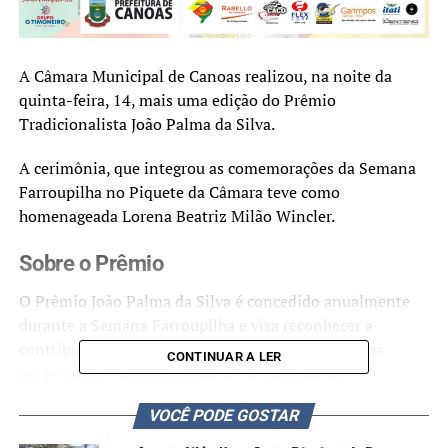
A Câmara Municipal de Canoas realizou, na noite da
quinta-feira, 14, mais uma edição do Prêmio
Tradicionalista João Palma da Silva.
A cerimônia, que integrou as comemorações da Semana
Farroupilha no Piquete da Câmara teve como
homenageada Lorena Beatriz Milão Wincler.
Sobre o Prêmio
O Prêmio João Palma da Silva é concedido anualmente
durante a Semana Farroupilha e visa reconhecer a
contribuição de personalidades que se destacam na
CONTINUAR A LER
preservação e disseminação da cultura gaúcha.
VOCÊ PODE GOSTAR
Este ano, a honra recaiu sobre Lorena Beatriz Milão
Wincler, uma cidadã canoense que dedicou grande parte