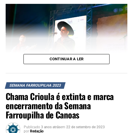
CONTINUAR A LER
SEMANA FARROUPILHA 2023
Tronco Monarca – Foto: Thiago Guimarães
Chama Crioula é extinta e marca
encerramento da Semana
Farroupilha de Canoas
Publicado
3 anos atrás
em
22 de setembro de 2023
por
Redação