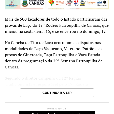
Público supera expectativa e passa de 150 mil
visitantes
Mais de 500 laçadores de todo o Estado participaram das
provas de Laço do 17º Rodeio Farroupilha de Canoas, que
Conforme o secretário municipal de Cultura, Eliezer
iniciou na sexta-feira, 15, e se encerrou no domingo, 17.
Pacheco, a 29ª Semana Farroupilha de Canoas superou
todas as expectativas.
Na Cancha de Tiro de Laço ocorreram as disputas nas
modalidades de Laço Vaqueano, Veterano, Patrão e as
“Tivemos mais de 150 mil
provas de Gineteada, Taça Farroupilha e Vaca Parada,
dentro da programação da 29ª Semana Farroupilha de
visitantes no Parque do
Canoas.
Gaúcho em uma semana de
Pedro Ernesto Denardin – Divulgação
Segundo o diretor campeiro da 12ª Região
evento. Conseguimos
Tradicionalista e responsável pelo 17º Rodeio
proporcionar cultura
Dando sequência às celebrações da cultura e tradição
Farroupilha de Canoas, Igor Scherdien, as competições
CONTINUAR A LER
tradicionalista e uma ampla
gaúchas, a 29° Semana Farroupilha de Canoas apresentou
movimentaram participantes de todo o Rio Grande do
shows de artistas consagrados
no domingo, 17
. O Grupo
Sul.
programação cultural
Recuerdos abriu a noite. Na sequência, foi a vez de Marco
PUBLICIDADE