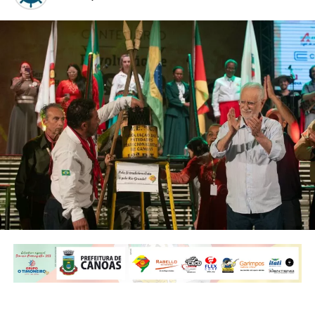
Sandro Coelho – Foto: Thiago Guimarães
A
noite de sexta-feira, 15,
foi de muita festa, alegria e
honra às tradições na terceira noite da 29ª Semana
Farroupilha de Canoas. As atrações musicais ficaram por
conta da Banda Gurias Gaúchas, Fábio Duzac – Cardeal
Missioneiro e Grupo Oh de Casa, que movimentaram o
público.