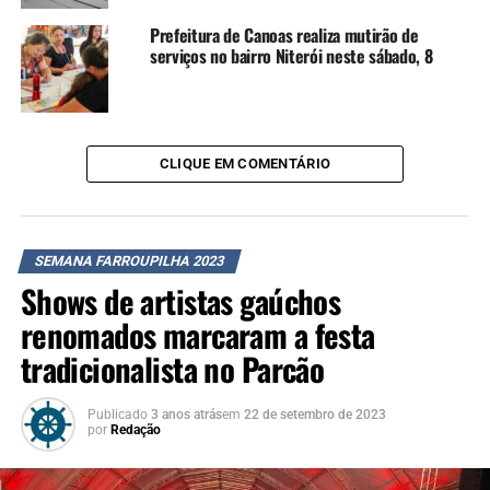
Prefeitura de Canoas realiza mutirão de
TÓPICOS RELACIONADOS:
serviços no bairro Niterói neste sábado, 8
CÂMARA DE VEREADORES DE CA NOAS
CANOAS
LEGISLATIVO
LORENA BEATRIZ MILÃO WINCLER
PIQUETE DA CÂMARA
PRÊMIO JOÃO PALMA DA SILVA
REGIÃO METROPOLITANA
RIO GRANDE DO SUL
SEMANA FARROUPILHA
CLIQUE EM COMENTÁRIO
A SEGUIR UP
Campanha de arrecadação de alimentos não perecíveis é
realizada durante Acampamento Farroupilha
NÃO SE ESQUEÇA
SEMANA FARROUPILHA 2023
Acampamento Farroupilha de Canoas inicia atividades e
atrações musicais
Shows de artistas gaúchos
renomados marcaram a festa
tradicionalista no Parcão
Publicado
3 anos atrás
em
22 de setembro de 2023
por
Redação