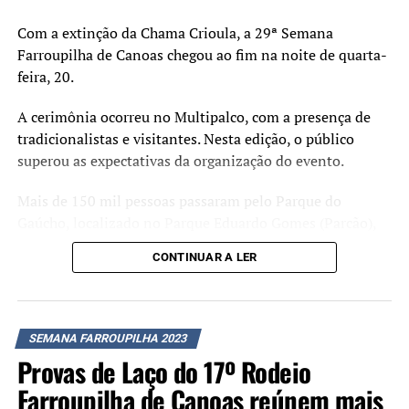
Com a extinção da Chama Crioula, a 29ª Semana
Farroupilha de Canoas chegou ao fim na noite de quarta-
feira, 20.
A cerimônia ocorreu no Multipalco, com a presença de
tradicionalistas e visitantes. Nesta edição, o público
superou as expectativas da organização do evento.
Mais de 150 mil pessoas passaram pelo Parque do
Gaúcho, localizado no Parque Eduardo Gomes (Parcão),
no bairro Fátima, desde a abertura da programação, em
CONTINUAR A LER
13 de setembro.
Fábio Duzac – Foto: Thiago Guimarães
O feriado foi de movimento intenso no parque.
Visitantes de todas as querências aproveitaram o Dia do
SEMANA FARROUPILHA 2023
Gaúcho e curtiram as atrações culturais e artísticas do
Provas de Laço do 17º Rodeio
evento.
Farroupilha de Canoas reúnem mais