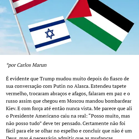
fronteiras anteriores a Guerra de 1967. Ou seja, pela Paz
os líderes Palestinos aceitaram instalar o seu Estado em
13% da área original da Palestina, ficando 87% do
território para o Estado de Israel.
Havia o temor de uma rejeição popular a proposta.
Mesmo assim, Arafat voltou para a Região e foi eleito
Presidente da Autoridade Nacional Palestina com mais
*por Carlos Marun
de 90% dos votos dos habitantes de Gaza e da
Cisjordânia. Ali este povo provou que, como seus líderes,
É evidente que Trump mudou muito depois do fiasco de
queria a Paz.
sua conversação com Putin no Alasca. Estendeu tapete
vermelho, trocaram abraços e afagos, falaram em paz e o
Já em Israel as coisas aconteceram de forma inversa.
russo assim que chegou em Moscou mandou bombardear
Rabin voltou e encontrou cerrada oposição aos acordos.
Kiev. E com força até então nunca vista. Me parece que ali
Convocou uma manifestação peja Paz, e foi ali
o Presidente Americano caiu na real: “Posso muito, mas
assassinado.
não posso tudo” deve ter pensado. Certamente não foi
O pior veio depois. Nas eleições que se seguiram,
fácil para ele se olhar no espelho e concluir que não é um
Nethaniahu, um jovem, ambicioso e politicamente
Deus, mas é necessário admitir que as mudanças