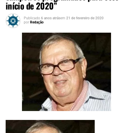
início de 2020”
Publicado
6 anos atrás
em
21 de fevereiro de 2020
por
Redação