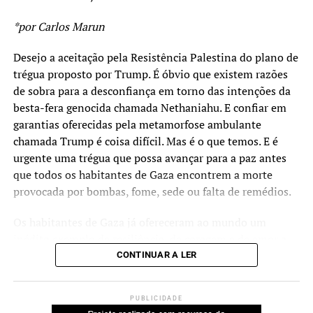
genocida. Foi justa a ordem de prisão emitida pelo
*por Carlos Marun
Tribunal Penal Internacional contra o Primeiro-Ministro
israelense por crime de genocídio. Foram também
Desejo a aceitação pela Resistência Palestina do plano de
importantes os reconhecimentos ao Estado Palestino
trégua proposto por Trump. É óbvio que existem razões
promovidos por vários países há alguns dias, em especial
de sobra para a desconfiança em torno das intenções da
França, Reino Unido e Austrália. Contribuiu muito o
besta-fera genocida chamada Nethaniahu. E confiar em
boicote promovido na ONU por dezenas de países que se
garantias oferecidas pela metamorfose ambulante
retiraram do plenário e deixaram Nethaniahu na ridícula
chamada Trump é coisa difícil. Mas é o que temos. E é
posição de falar para as paredes. Foi louvável a coragem
urgente uma trégua que possa avançar para a paz antes
dos participantes da “Flotilha Humanitária” que partiu
que todos os habitantes de Gaza encontrem a morte
para Gaza e terminou nas prisões de Israel, mas que
provocada por bombas, fome, sede ou falta de remédios.
levou milhões de europeus as ruas em protestos contra o
genocídio. É meritória a ação de todos aqueles que no
Os habitantes de Gaza já ofereceram ao mundo um
mundo pelas mais diversas formas expuseram a sua
inédito exemplo de resiliência, de coragem e de amor a
indignação frente ao que acontecia.
sua terra. Mas agora merecem uma chance de sobreviver.
CONTINUAR A LER
E Nethaniahu já demonstrou que é suficiente mau para
Porém nada é tão importante quanto este novo
levar a efeito uma “Solução Final” para os Palestinos,
posicionamento americano. Por que? Porque os EUA são
PUBLICIDADE
coisa que Hitler tentou e felizmente foi impedido de