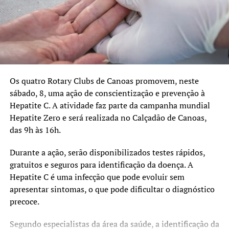
que já atendem a população de Canoas.
TÓPICOS RELACIONADOS:
A SEGUIR UP
Saúde Tá na Área atende moradores do bairro Rio Branco
NÃO SE ESQUEÇA
Os quatro Rotary Clubs de Canoas promovem, neste
Prefeitura cancela carnaval e destina verba da folia à área
sábado, 8, uma ação de conscientização e prevenção à
da Saúde
Hepatite C. A atividade faz parte da campanha mundial
Hepatite Zero e será realizada no Calçadão de Canoas,
das 9h às 16h.
Durante a ação, serão disponibilizados testes rápidos,
gratuitos e seguros para identificação da doença. A
Hepatite C é uma infecção que pode evoluir sem
apresentar sintomas, o que pode dificultar o diagnóstico
precoce.
Segundo especialistas da área da saúde, a identificação da