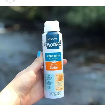
controladas no Brasil.
O Dia D de Mobilização Social está previsto para 22 de
agosto. A realização das atividades nessa data ficará a
critério de cada município, conforme o planejamento das
secretarias municipais de Saúde.
Cobertura vacinal
O Calendário Nacional de Vacinação oferece
gratuitamente cerca de 20 vacinas para crianças e
adolescentes. Embora alguns imunizantes já tenham
alcançado a meta estabelecida pelo Ministério da Saúde,
outros ainda apresentam índices abaixo dos 95%
recomendados.
No Rio Grande do Sul, as coberturas registradas em 2025
foram: