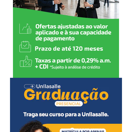
Pólio (1ª dose)
Pneumocócica (1ª dose)
Rotavírus (1ª dose)
3 meses
:
Meningocócica C (1ª dose)
4 meses
:
Pentavalente (2ª dose)
Pólio (2ª dose)
Pneumocócica (2ª dose)
Rotavírus (2ª dose)
5 meses
: