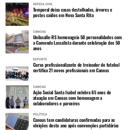
Pólio (2ª dose reforço)
DEFESA CIVIL
Temporal deixa casas destelhadas, árvores e
postes caídos em Nova Santa Rita
A partir dos 7 anos
:
Difteria e Tétano –
dT
(3 doses, conforme histórico
CANOAS
Unilasalle-RS homenageia 50 personalidades com
vacinal)
a Comenda Lassalista durante celebração dos 50
anos
9 a 14 anos
:
ESPORTE
HPV (dose única)
Curso profissionalizante de treinador de futebol
certifica 21 novos profissionais em Canoas
10 a 14 anos
:
CANOAS
Dengue (2 doses, com intervalo de 3 meses entre
Ação Social Santa Isabel celebra 65 anos de
as doses)
atuação em Canoas com homenagem a
colaboradores e parceiros
11 a 14 anos
:
POLÍTICA
Canoas tem candidaturas confirmadas para as
Meningo ACWY (dose única)
eleições deste ano após convenções partidárias