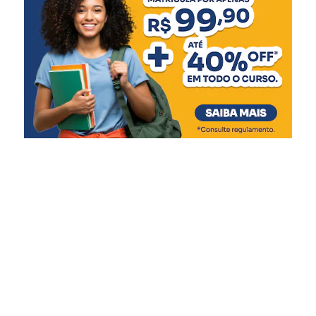
Meningocócica C (2ª dose)
6 meses
:
Pentavalente (3ª dose)
Pólio (3ª dose)
Influenza
Covid-19 (1ª dose)
7 meses
:
Covid-19 (2ª dose)
9 meses
:
Covid-19 (3ª dose)
Febre amarela (dose única)