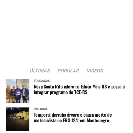
12 meses
:
Pneumocócica (reforço)
Meningocócica ACWY (dose única)
Tríplice viral (1ª dose)
15 meses
:
Tríplice bacteriana – DTP (1ª dose reforço)
ÚLTIMAS
POPULAR
VIDEOS
Pólio (1ª dose reforço)
Tríplice viral (2ª dose)
EDUCAÇÃO
Nova Santa Rita adere ao Educa Mais RS e passa a
integrar programa do TCE-RS
Varicela (1ª dose)
Hepatite A (1ª dose)
POLICIAL
Temporal derruba árvore e causa morte de
4 anos
:
motociclista na ERS-124, em Montenegro
Tríplice bacteriana – DTP (2ª dose reforço)