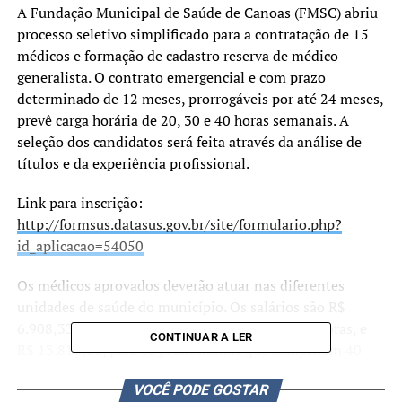
A Fundação Municipal de Saúde de Canoas (FMSC) abriu
processo seletivo simplificado para a contratação de 15
médicos e formação de cadastro reserva de médico
generalista. O contrato emergencial e com prazo
determinado de 12 meses, prorrogáveis por até 24 meses,
prevê carga horária de 20, 30 e 40 horas semanais. A
seleção dos candidatos será feita através da análise de
títulos e da experiência profissional.
Link para inscrição:
http://formsus.datasus.gov.br/site/formulario.php?
id_aplicacao=54050
Os médicos aprovados deverão atuar nas diferentes
unidades de saúde do município. Os salários são R$
6.908,33, para 20 horas, R$ 10.362,48, para 30 horas, e
CONTINUAR A LER
R$ 13.816,65, para os profissionais que cumprirem 40
horas semanais. Além do vencimento básico, os
VOCÊ PODE GOSTAR
profissionais ainda terão benefícios como vale-