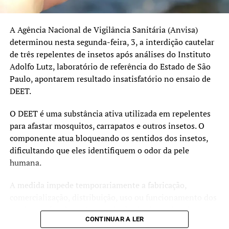
Pentavalente: 91%
Poliomielite: 91%
A Agência Nacional de Vigilância Sanitária (Anvisa)
Pneumocócica: 96%
determinou nesta segunda-feira, 3, a interdição cautelar
de três repelentes de insetos após análises do Instituto
Tríplice Viral: 95%
Adolfo Lutz, laboratório de referência do Estado de São
HPV e sarampo recebem atenção especial
Paulo, apontarem resultado insatisfatório no ensaio de
DEET.
Além da atualização das vacinas de rotina, a campanha
também reforça a importância da imunização contra o
O DEET é uma substância ativa utilizada em repelentes
HPV e o sarampo.
para afastar mosquitos, carrapatos e outros insetos. O
componente atua bloqueando os sentidos dos insetos,
O prazo da estratégia extraordinária de vacinação contra
dificultando que eles identifiquem o odor da pele
o HPV foi ampliado até 31 de dezembro de 2026 para
humana.
adolescentes de 15 a 19 anos que ainda não receberam a
dose. A vacina protege contra infecções pelo vírus HPV,
A medida impede temporariamente a fabricação,
responsável por diversos tipos de câncer, incluindo o
comercialização, distribuição, uso ou funcionamento dos
câncer do colo do útero.
produtos afetados até a conclusão das investigações e a
CONTINUAR A LER
adequação às normas sanitárias.
O Ministério da Saúde também orienta a população a