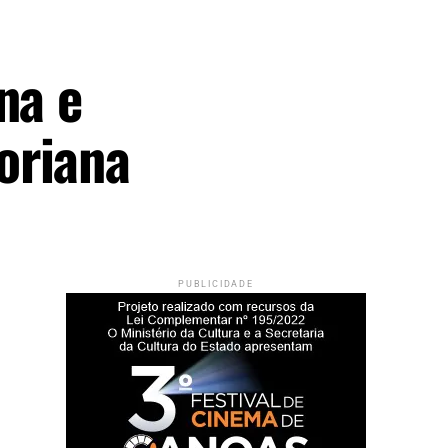
na e
oriana
PUBLICIDADE