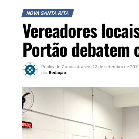
NOVA SANTA RITA
Vereadores locais
Portão debatem c
Publicado
7 anos atrás
em
13 de setembro de 201
por
Redação