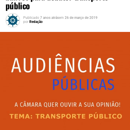
público
Publicado
7 anos atrás
em
26 de março de 2019
por
Redação