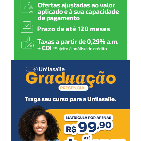
ao Palácio Piratini, o que
vai exigir que eu me afaste
das minhas funções na
Secretaria Municipal de
Relações Institucionais do
governo canoense”,
declarou.
Rossano também agradeceu ao prefeito, ao vice-prefeito
Rodrigo Busato, secretários municipais, vereadores da
base aliada e demais integrantes da administração
municipal pelo período em que esteve na gestão.
A Prefeitura de Canoas ainda não informou oficialmente
quem assumirá a Secretaria Municipal de Relações
Institucionais.