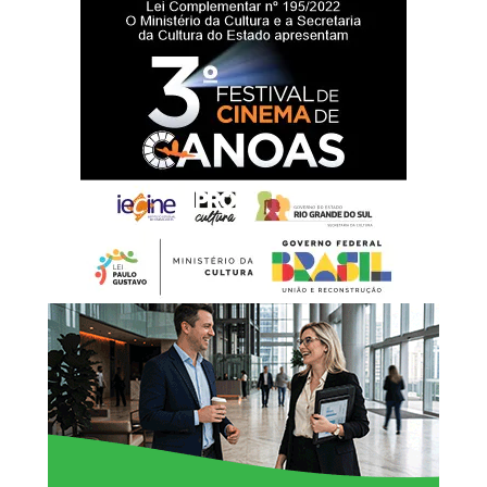
prefeituras de São Gabriel e Canoas.
Durante sua atuação como prefeito de São Gabriel,
Rossano esteve à frente de projetos nas áreas de
educação, saúde, habitação e desenvolvimento
econômico. Entre as iniciativas citadas estão a adoção do
Piso Nacional do Magistério, ações de modernização
pedagógica, a criação do Pronto Atendimento 24 Horas,
unidades de saúde e programas habitacionais, além de
medidas voltadas aos setores industrial e do agronegócio.
Em nota publicada nas redes sociais, o ex-secretário
informou que comunicou a decisão ao prefeito de
Canoas, Airton Souza, e que passará a atuar na
coordenação da campanha de Luciano Zucco.
“Estarei fazendo parte da
coordenação da campanha