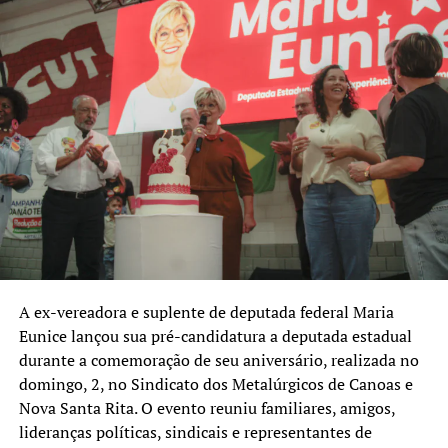
lista é o Republicanos, com cinco nomes: Carlos Gomes,
Cezar Paulo Mossini, Franciane Bayer, Jurandir Maciel e
Odirlei Campiol. A sigla concentra mais da metade das
candidaturas federais anunciadas com domicílio eleitoral
em Canoas, indicando uma estratégia de ampliar sua
representação na Câmara dos Deputados.
Confira os nomes anunciados até o momento, em ordem
alfabética:
Candidato a vice-presidente da República
• Aroldo Medina (Missão)
A ex-vereadora e suplente de deputada federal Maria
Eunice lançou sua pré-candidatura a deputada estadual
Candidatos a deputado estadual
durante a comemoração de seu aniversário, realizada no
• Alexandre Gonçalves (PDT)
domingo, 2, no Sindicato dos Metalúrgicos de Canoas e
• Camila Nunes (PL)
Nova Santa Rita. O evento reuniu familiares, amigos,
• Cássio Silveira (Republicanos)
lideranças políticas, sindicais e representantes de