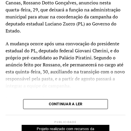
Canoas, Rossano Dotto Gonçalves, anunciou nesta
quarta-feira, 29, que deixará a função na administração
municipal para atuar na coordenação da campanha do
deputado estadual Luciano Zucco (PL) ao Governo do
Estado.
A mudança ocorre após uma convocação do presidente
estadual do PL, deputado federal Giovani Cherini, e do
próprio pré-candidato ao Palácio Piratini. Segundo o
anúncio feito por Rossano, ele permanecerá no cargo até
esta quinta-feira, 30, auxiliando na transição com o novo
responsável pela pasta, e a partir de agosto passará a
integrar a equipe de campanha.
Natural de São Gabriel, Rossano Dotto Gonçalves possui
CONTINUAR A LER
trajetória na gestão pública municipal. Ele foi prefeito do
município por cinco mandatos e também presidiu
associações regionais. Recentemente, coordenou as
PUBLICIDADE
campanhas eleitorais que resultaram nas vitórias para as