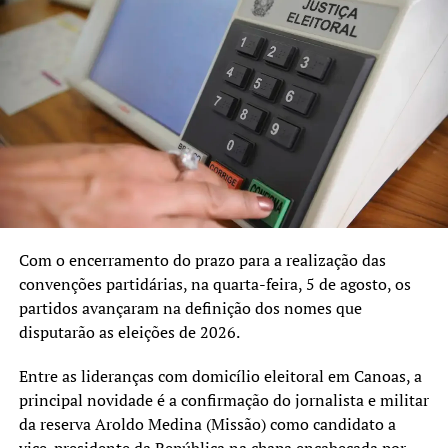
(PPS) e tem José Carlos Patricio (PSD) como relator. Os
demais membros são: Aloisio Bamberg (PCdoB), Canhoto
(SD), César Augusto (PRB), Cris Moraes (PV), Dario da
Silveira (PDT), Eric Douglas (PTB), Gilson Oliveira
(Progressistas), Linck (MDB) e Maria Eunice (PT).
TÓPICOS RELACIONADOS:
A SEGUIR UP
5º Edição do Troféu Dez Mulheres 10 ocorreu nesta
segunda-feira, 25
Com o encerramento do prazo para a realização das
NÃO SE ESQUEÇA
convenções partidárias, na quarta-feira, 5 de agosto, os
Câmara aprova projeto que prevê cobrança de uso de solo
para instalação de postes de rede elétrica
partidos avançaram na definição dos nomes que
disputarão as eleições de 2026.
Entre as lideranças com domicílio eleitoral em Canoas, a
principal novidade é a confirmação do jornalista e militar
da reserva Aroldo Medina (Missão) como candidato a
vice-presidente da República na chapa encabeçada por