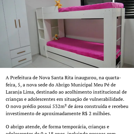
Segundo os dados informados pelo coletivo, o Rio
Grande do Sul registra atualmente 43 casos de
feminicídio. A proposta dos Bancos Vermelhos é
contribuir para a sensibilização da população e reforçar o
debate sobre a prevenção da violência contra as
mulheres.
A Prefeitura de Nova Santa Rita inaugurou, na quarta-
feira, 5, a nova sede do Abrigo Municipal Meu Pé de
Laranja Lima, destinado ao acolhimento institucional de
crianças e adolescentes em situação de vulnerabilidade.
O novo prédio possui 532m² de área construída e recebeu
investimento de aproximadamente R$ 2 milhões.
O abrigo atende, de forma temporária, crianças e
adolescentes de 0 a 18 anos, incluindo pessoas com