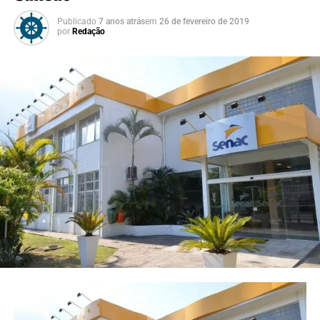
Publicado
7 anos atrás
em
26 de fevereiro de 2019
por
Redação