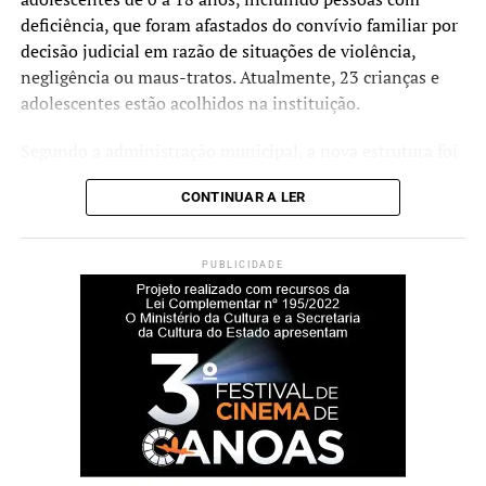
deficiência, que foram afastados do convívio familiar por
decisão judicial em razão de situações de violência,
negligência ou maus-tratos. Atualmente, 23 crianças e
adolescentes estão acolhidos na instituição.
Segundo a administração municipal, a nova estrutura foi
planejada para oferecer ambientes mais amplos,
CONTINUAR A LER
acessíveis e adequados às necessidades dos acolhidos e
das equipes que atuam no serviço.
PUBLICIDADE
Durante a cerimônia de inauguração, o prefeito Rodrigo
Battistella afirmou que a entrega da nova sede representa
um reforço na estrutura da rede de proteção à infância e à
adolescência.
“Hoje entregamos muito
mais do que um prédio.