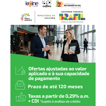
Estamos oferecendo um
espaço preparado para
acolher nossas crianças e
adolescentes com
dignidade, respeito e
segurança. Cada ambiente
foi pensado para
proporcionar conforto e
contribuir para um
atendimento cada vez mais
humanizado, fortalecendo a
rede de proteção de Nova
Santa Rita”, declarou.