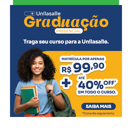
A secretária municipal de Desenvolvimento Social,
Solange Lewandoski Laubine, destacou que a nova sede
oferece melhores condições para o atendimento e para o
trabalho das equipes responsáveis pelo acolhimento.
“O acolhimento
institucional exige uma
estrutura adequada e um
ambiente que transmita
cuidado e segurança. Este
novo espaço amplia nossa
capacidade de atendimento
e garante mais qualidade
de vida às crianças e
adolescentes, respeitando