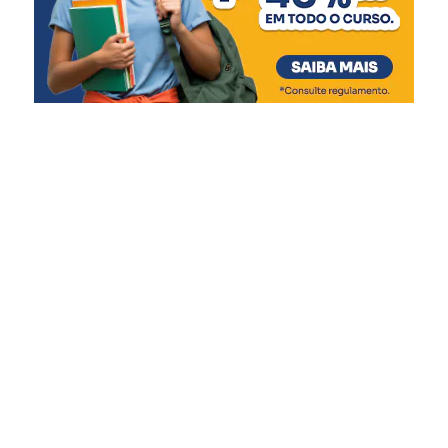
Rios retornando à normalidade:
Matias Velho, com valores de R$ 62 milhões e R$ 34,2
Taquari (Santa Tereza a Bom Retiro do Sul) –
milhões, respectivamente. As casas de bombas, que
Declínio dos níveis até o retorno para normalidade,
tiveram seu funcionamento comprometido durante a
com pequenas elevações em função das chuvas
enchente, receberão R$ 78,7 milhões em obras
das últimas 24h.
estruturais, eletromecânicas e de automação.
Quaraí – Tendência de declínio.
O secretário da Reconstrução Gaúcha, Pedro Capeluppi,
Dona Francisca – Já declinou até retornar aos
reforçou que a liberação para Canoas é resultado de
níveis normais.
intenso trabalho técnico e colaboração entre as equipes
Rios em cota de atenção:
estaduais e municipais. “Essa entrega só foi possível
Taquari (Encantado) – tendência de declínio.
porque tivemos um esforço conjunto, com muito diálogo,
Caí (Nova Palmira e Costa do Rio Cadeia) –
ajustes de projeto e foco na solução. Canoas tem papel
Tendência de declínio em Nova Palmira e
estratégico na proteção da Região Metropolitana, e o
estabilidade em Costa do Rio Cadeia.
Estado está fazendo sua parte para garantir essa
Rios em cota de alerta:
segurança”, pontuou.
Taquari à montante de Encantado (entre Santa
Além de Porto Alegre e Canoas, que já tiveram repasses
Tereza a Muçum) – Tendência de lento declínio
confirmados, cerca de 30 municípios manifestaram
dos níveis.
interesse e estão em diálogo com o Executivo Estadual
Taquari à jusante de Encantado (de