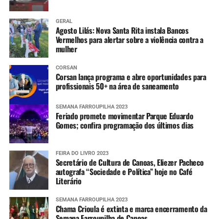
Mais informações
GERAL
Agosto Lilás: Nova Santa Rita instala Bancos
Informações sobre os pontos com bloqueios parciais e
Vermelhos para alertar sobre a violência contra a
mulher
totais nas estradas do RS e situação das barragens, além
dos avisos e alertas da Defesa Civil e imagens do radar
CORSAN
meteorológico podem ser conferidas nos links abaixo.
Corsan lança programa e abre oportunidades para
profissionais 50+ na área de saneamento
Pontos de bloqueios parciais e totais nas
rodovias
SEMANA FARROUPILHA 2023
Feriado promete movimentar Parque Eduardo
Gomes; confira programação dos últimos dias
Situação das barragens
FEIRA DO LIVRO 2023
Aviso e alertas da Defesa Civil estadual
Secretário de Cultura de Canoas, Eliezer Pacheco
autografa “Sociedade e Política” hoje no Café
Literário
Imagens do radar meteorológico da Defesa
Civil estadual
SEMANA FARROUPILHA 2023
Chama Crioula é extinta e marca encerramento da
Semana Farroupilha de Canoas