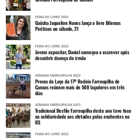
Alertas
FEIRA DO LIVRO 2023
Para aumentar o nível de prevenção, as pessoas podem se
Gaúcha Jaqueline Nunes lança o livro Dilemas
cadastrar para receberem os alertas meteorológicos da
Poéticos no sábado, 21
Defesa Civil estadual. Para isso, é necessário enviar o CEP
da localidade por SMS para o número 40199. Em seguida,
FEIRA DO LIVRO 2023
uma confirmação é enviada, tornando o número
Jovem expositor, Daniel começou a escrever após
disponível para receber as informações sempre que elas
descobrir doença do irmão
forem divulgadas.
Também é possível se cadastrar via aplicativo Whatsapp.
SEMANA FARROUPILHA 2023
Provas de Laço do 17º Rodeio Farroupilha de
Para ter acesso ao serviço, é necessário se registrar pelo
Canoas reúnem mais de 500 laçadores em três
telefone (61) 2034-4611 ou clicando
aqui
. Em seguida, é
dias
preciso interagir com o robô de atendimento enviando
um simples “Oi”.
SEMANA FARROUPILHA 2023
Tradicional Desfile Farroupilha deste ano teve foco
na solidariedade aos afetados pelas enchentes no
Após a primeira interação, o usuário pode compartilhar
RS
sua localização atual ou qualquer outra do seu interesse
para, dessa forma, receber as mensagens que serão
FEIRA DO LIVRO 2023