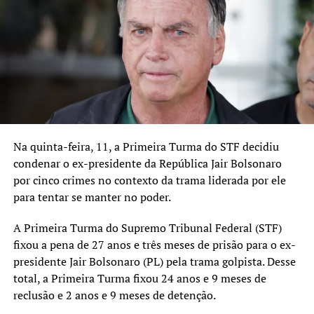
TÓPICOS RELACIONADOS:
A SEGUIR UP
Abertas inscrições para cursos gratuitos de capacitação
para jovens
NÃO SE ESQUEÇA
Canoas recebe atendimentos gratuitos de saúde bucal
Na quinta-feira, 11, a Primeira Turma do STF decidiu
condenar o ex-presidente da República Jair Bolsonaro
por cinco crimes no contexto da trama liderada por ele
para tentar se manter no poder.
A Primeira Turma do Supremo Tribunal Federal (STF)
fixou a pena de 27 anos e três meses de prisão para o ex-
presidente Jair Bolsonaro (PL) pela trama golpista. Desse
total, a Primeira Turma fixou 24 anos e 9 meses de
reclusão e 2 anos e 9 meses de detenção.