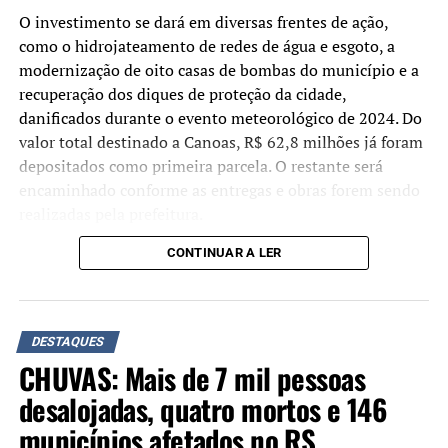
O investimento se dará em diversas frentes de ação,
Demais condenações
como o hidrojateamento de redes de água e esgoto, a
Braga Netto: 26 anos
– Seguindo o voto do relator
modernização de oito casas de bombas do município e a
Alexandre de Moraes, a maioria da Primeira Turma do
recuperação dos diques de proteção da cidade,
STF determinou pena de 26 anos, inicialmente em
danificados durante o evento meteorológico de 2024. Do
reclusão, para o general Walter Braga Netto.
valor total destinado a Canoas, R$ 62,8 milhões já foram
depositados como primeira parcela. O restante será
Anderson Torres: 24 anos –
Os ministros formaram
encaminhado conforme as entregas e obras forem sendo
maioria pela pena de 24 anos de reclusão e multa para
realizadas pela prefeitura.
Anderson Torres.
CONTINUAR A LER
“Não estamos apenas
Almir Garnier: 24 anos –
Seguindo voto do relator
assinando um convênio,
Alexandre de Moraes, a maioria da Primeira Turma
confirmou pena de 24 anos para o almirante Almir
mas efetivamente
DESTAQUES
Garnier, ex-comandante da Marinha. Foi determinado 21
depositando os recursos.
CHUVAS: Mais de 7 mil pessoas
anos e 6 meses de reclusão e 2 anos e 6 meses de
Hoje, o Estado já transferiu
detenção.
desalojadas, quatro mortos e 146
R$ 62,8 milhões à conta do
municípios afetados no RS
Augusto Heleno: 21 anos –
Seguindo o voto do relator