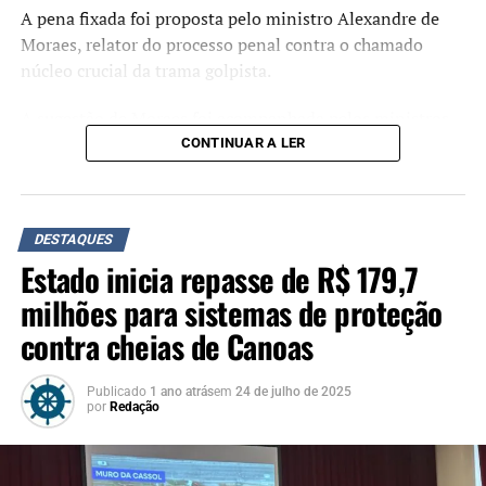
A pena fixada foi proposta pelo ministro Alexandre de
Moraes, relator do processo penal contra o chamado
núcleo crucial da trama golpista.
A sugestão de Moraes foi acompanhada pelos ministros
Flávio Dino, Cármen Lúcia e Cristiano Zanin. O ministro
CONTINUAR A LER
Luiz Fux, que propôs a absolvição de Jair Bolsonaro
durante o julgamento, não votou.
Crimes
DESTAQUES
Estado inicia repasse de R$ 179,7
Organização criminosa
: 7 anos e 7 meses.
milhões para sistemas de proteção
Abolição violenta do Estado Democrático de
contra cheias de Canoas
Direito
: 6 anos e 6 meses.
Golpe de Estado
: 8 anos e 2 meses.
Publicado
1 ano atrás
em
24 de julho de 2025
por
Redação
Dano qualificado
: 2 anos e 6 meses.
Deterioração de Patrimônio
: 2 anos e 6 meses.