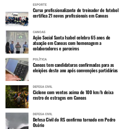
Ibirapuitã (Alegrete) – Tendência de declínio, com
ESPORTE
níveis ainda em inundação ao longo do dia.
Curso profissionalizante de treinador de futebol
Ibicuí (Manoel Viana) – Tendência de lento
certifica 21 novos profissionais em Canoas
declínio, com níveis ainda em inundação ao longo
do dia.
CANOAS
Caí (Montenegro) – Tendência de estabilidade.
Ação Social Santa Isabel celebra 65 anos de
atuação em Canoas com homenagem a
Taquari (Taquari) – Tendência de lenta elevação,
colaboradores e parceiros
devendo entrar em estabilidade ao longo do dia.
Jacuí (Cachoeira do Sul até São Jerônimo) –
POLÍTICA
Constante declínio em Cachoeira do Sul e Rio
Canoas tem candidaturas confirmadas para as
eleições deste ano após convenções partidárias
Pardo, e variando entre estabilidade e lenta
elevação em São Jerônimo.
Jacuí (Ilhas da RMPOA) – Tendência entre
DEFESA CIVIL
estabilidade e lenta elevação, mantendo os níveis
Ciclone com ventos acima de 100 km/h deixa
rastro de estragos em Canoas
elevados nos próximos dias.
Sinos (Campo Bom e São Leopoldo) – Tendência
de lento declínio, já retornando para cota de alerta
DEFESA CIVIL
em Campo Bom.
Defesa Civil do RS confirma tornado em Pedro
Osório
Nível de rios e lagos