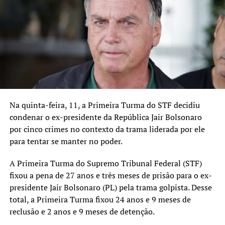
Básica de Saúde (UBS).
OBRAS
Atualmente, estão sendo executadas 236 unidades
habitacionais em Canoas – Morada Cidadã e MQ4, nos
bairros Guajuviras e Fátima, sendo que 4.451 unidades
habitacionais já foram entregues para famílias sorteadas
e reassentadas.
Na quinta-feira, 11, a Primeira Turma do STF decidiu
condenar o ex-presidente da República Jair Bolsonaro
TÓPICOS RELACIONADOS:
por cinco crimes no contexto da trama liderada por ele
A SEGUIR UP
para tentar se manter no poder.
Guilherme Schell tem trecho bloqueado nesta quinta-feira,
15
A Primeira Turma do Supremo Tribunal Federal (STF)
fixou a pena de 27 anos e três meses de prisão para o ex-
NÃO SE ESQUEÇA
Santana e Patricio fazem pressão por mais bombeiros na
presidente Jair Bolsonaro (PL) pela trama golpista. Desse
cidade
total, a Primeira Turma fixou 24 anos e 9 meses de
reclusão e 2 anos e 9 meses de detenção.