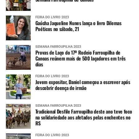
Alertas
FEIRA DO LIVRO 2023
Para aumentar o nível de prevenção, as pessoas podem se
Gaúcha Jaqueline Nunes lança o livro Dilemas
cadastrar para receberem os alertas meteorológicos da
Poéticos no sábado, 21
Defesa Civil estadual. Para isso, é necessário enviar o CEP
da localidade por SMS para o número 40199. Em seguida,
SEMANA FARROUPILHA 2023
uma confirmação é enviada, tornando o número
Provas de Laço do 17º Rodeio Farroupilha de
disponível para receber as informações sempre que elas
Canoas reúnem mais de 500 laçadores em três
forem divulgadas.
dias
Também é possível se cadastrar via aplicativo Whatsapp.
FEIRA DO LIVRO 2023
Jovem expositor, Daniel começou a escrever após
Para ter acesso ao serviço, é necessário se registrar pelo
descobrir doença do irmão
telefone (61) 2034-4611 ou clicando
aqui
. Em seguida, é
preciso interagir com o robô de atendimento enviando
um simples “Oi”.
SEMANA FARROUPILHA 2023
Tradicional Desfile Farroupilha deste ano teve foco
na solidariedade aos afetados pelas enchentes no
Após a primeira interação, o usuário pode compartilhar
RS
sua localização atual ou qualquer outra do seu interesse
para, dessa forma, receber as mensagens que serão
FEIRA DO LIVRO 2023