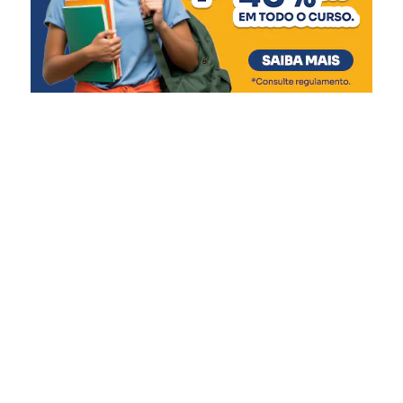
Rios retornando à normalidade:
Matias Velho, com valores de R$ 62 milhões e R$ 34,2
Taquari (Santa Tereza a Bom Retiro do Sul) –
milhões, respectivamente. As casas de bombas, que
Declínio dos níveis até o retorno para normalidade,
tiveram seu funcionamento comprometido durante a
com pequenas elevações em função das chuvas
enchente, receberão R$ 78,7 milhões em obras
das últimas 24h.
estruturais, eletromecânicas e de automação.
Quaraí – Tendência de declínio.
O secretário da Reconstrução Gaúcha, Pedro Capeluppi,
Dona Francisca – Já declinou até retornar aos
reforçou que a liberação para Canoas é resultado de
níveis normais.
intenso trabalho técnico e colaboração entre as equipes
Rios em cota de atenção:
estaduais e municipais. “Essa entrega só foi possível
Taquari (Encantado) – tendência de declínio.
porque tivemos um esforço conjunto, com muito diálogo,
Caí (Nova Palmira e Costa do Rio Cadeia) –
ajustes de projeto e foco na solução. Canoas tem papel
Tendência de declínio em Nova Palmira e
estratégico na proteção da Região Metropolitana, e o
estabilidade em Costa do Rio Cadeia.
Estado está fazendo sua parte para garantir essa
Rios em cota de alerta:
segurança”, pontuou.
Taquari à montante de Encantado (entre Santa
Além de Porto Alegre e Canoas, que já tiveram repasses
Tereza a Muçum) – Tendência de lento declínio
confirmados, cerca de 30 municípios manifestaram
dos níveis.
interesse e estão em diálogo com o Executivo Estadual
Taquari à jusante de Encantado (de