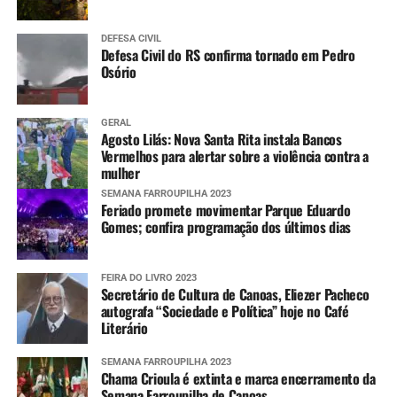
Mais informações
DEFESA CIVIL
Defesa Civil do RS confirma tornado em Pedro
Informações sobre os pontos com bloqueios parciais e
Osório
totais nas estradas do RS e situação das barragens, além
dos avisos e alertas da Defesa Civil e imagens do radar
GERAL
meteorológico podem ser conferidas nos links abaixo.
Agosto Lilás: Nova Santa Rita instala Bancos
Vermelhos para alertar sobre a violência contra a
mulher
Pontos de bloqueios parciais e totais nas
rodovias
SEMANA FARROUPILHA 2023
Feriado promete movimentar Parque Eduardo
Gomes; confira programação dos últimos dias
Situação das barragens
FEIRA DO LIVRO 2023
Aviso e alertas da Defesa Civil estadual
Secretário de Cultura de Canoas, Eliezer Pacheco
autografa “Sociedade e Política” hoje no Café
Literário
Imagens do radar meteorológico da Defesa
Civil estadual
SEMANA FARROUPILHA 2023
Chama Crioula é extinta e marca encerramento da
Semana Farroupilha de Canoas