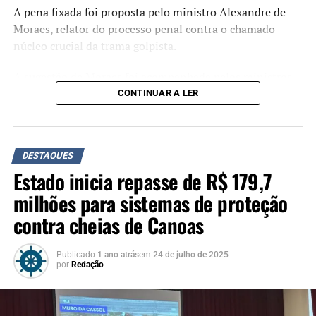
A pena fixada foi proposta pelo ministro Alexandre de
Moraes, relator do processo penal contra o chamado
núcleo crucial da trama golpista.
A sugestão de Moraes foi acompanhada pelos ministros
Flávio Dino, Cármen Lúcia e Cristiano Zanin. O ministro
CONTINUAR A LER
Luiz Fux, que propôs a absolvição de Jair Bolsonaro
durante o julgamento, não votou.
Crimes
DESTAQUES
Estado inicia repasse de R$ 179,7
Organização criminosa
: 7 anos e 7 meses.
milhões para sistemas de proteção
Abolição violenta do Estado Democrático de
contra cheias de Canoas
Direito
: 6 anos e 6 meses.
Golpe de Estado
: 8 anos e 2 meses.
Publicado
1 ano atrás
em
24 de julho de 2025
por
Redação
Dano qualificado
: 2 anos e 6 meses.
Deterioração de Patrimônio
: 2 anos e 6 meses.