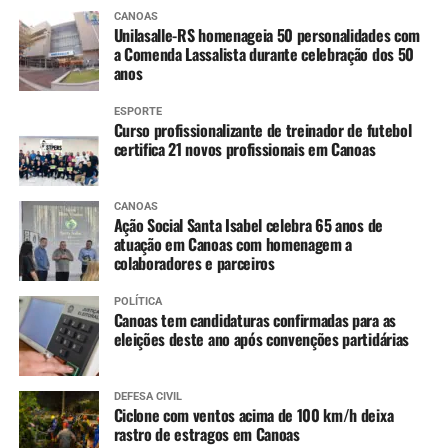
Ibirapuitã (Alegrete) – Tendência de declínio, com
CANOAS
níveis ainda em inundação ao longo do dia.
Unilasalle-RS homenageia 50 personalidades com
Ibicuí (Manoel Viana) – Tendência de lento
a Comenda Lassalista durante celebração dos 50
anos
declínio, com níveis ainda em inundação ao longo
do dia.
ESPORTE
Caí (Montenegro) – Tendência de estabilidade.
Curso profissionalizante de treinador de futebol
certifica 21 novos profissionais em Canoas
Taquari (Taquari) – Tendência de lenta elevação,
devendo entrar em estabilidade ao longo do dia.
Jacuí (Cachoeira do Sul até São Jerônimo) –
CANOAS
Constante declínio em Cachoeira do Sul e Rio
Ação Social Santa Isabel celebra 65 anos de
atuação em Canoas com homenagem a
Pardo, e variando entre estabilidade e lenta
colaboradores e parceiros
elevação em São Jerônimo.
Jacuí (Ilhas da RMPOA) – Tendência entre
POLÍTICA
estabilidade e lenta elevação, mantendo os níveis
Canoas tem candidaturas confirmadas para as
eleições deste ano após convenções partidárias
elevados nos próximos dias.
Sinos (Campo Bom e São Leopoldo) – Tendência
de lento declínio, já retornando para cota de alerta
DEFESA CIVIL
em Campo Bom.
Ciclone com ventos acima de 100 km/h deixa
rastro de estragos em Canoas
Nível de rios e lagos