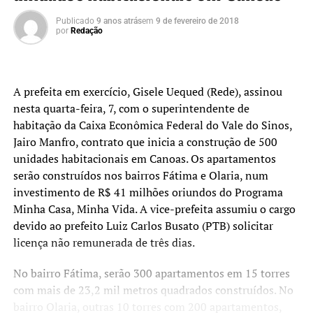
Publicado
9 anos atrás
em
9 de fevereiro de 2018
por
Redação
A prefeita em exercício, Gisele Uequed (Rede), assinou
nesta quarta-feira, 7, com o superintendente de
habitação da Caixa Econômica Federal do Vale do Sinos,
Jairo Manfro, contrato que inicia a construção de 500
unidades habitacionais em Canoas. Os apartamentos
serão construídos nos bairros Fátima e Olaria, num
investimento de R$ 41 milhões oriundos do Programa
Minha Casa, Minha Vida. A vice-prefeita assumiu o cargo
devido ao prefeito Luiz Carlos Busato (PTB) solicitar
licença não remunerada de três dias.
No bairro Fátima, serão 300 apartamentos em 15 torres
com mais de 23,2 mil metros quadrados construídos. No
bairro Olaria, outras 10 torres com 200 apartamentos,