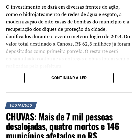
O investimento se dará em diversas frentes de ação,
Demais condenações
como o hidrojateamento de redes de água e esgoto, a
Braga Netto: 26 anos
– Seguindo o voto do relator
modernização de oito casas de bombas do município e a
Alexandre de Moraes, a maioria da Primeira Turma do
recuperação dos diques de proteção da cidade,
STF determinou pena de 26 anos, inicialmente em
danificados durante o evento meteorológico de 2024. Do
reclusão, para o general Walter Braga Netto.
valor total destinado a Canoas, R$ 62,8 milhões já foram
depositados como primeira parcela. O restante será
Anderson Torres: 24 anos –
Os ministros formaram
encaminhado conforme as entregas e obras forem sendo
maioria pela pena de 24 anos de reclusão e multa para
realizadas pela prefeitura.
Anderson Torres.
CONTINUAR A LER
“Não estamos apenas
Almir Garnier: 24 anos –
Seguindo voto do relator
assinando um convênio,
Alexandre de Moraes, a maioria da Primeira Turma
confirmou pena de 24 anos para o almirante Almir
mas efetivamente
DESTAQUES
Garnier, ex-comandante da Marinha. Foi determinado 21
depositando os recursos.
CHUVAS: Mais de 7 mil pessoas
anos e 6 meses de reclusão e 2 anos e 6 meses de
Hoje, o Estado já transferiu
detenção.
desalojadas, quatro mortos e 146
R$ 62,8 milhões à conta do
municípios afetados no RS
Augusto Heleno: 21 anos –
Seguindo o voto do relator