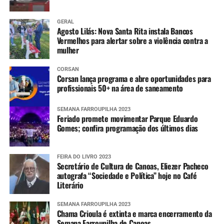
Mais informações
GERAL
Agosto Lilás: Nova Santa Rita instala Bancos
Informações sobre os pontos com bloqueios parciais e
Vermelhos para alertar sobre a violência contra a
mulher
totais nas estradas do RS e situação das barragens, além
dos avisos e alertas da Defesa Civil e imagens do radar
CORSAN
meteorológico podem ser conferidas nos links abaixo.
Corsan lança programa e abre oportunidades para
profissionais 50+ na área de saneamento
Pontos de bloqueios parciais e totais nas
rodovias
SEMANA FARROUPILHA 2023
Feriado promete movimentar Parque Eduardo
Gomes; confira programação dos últimos dias
Situação das barragens
FEIRA DO LIVRO 2023
Aviso e alertas da Defesa Civil estadual
Secretário de Cultura de Canoas, Eliezer Pacheco
autografa “Sociedade e Política” hoje no Café
Literário
Imagens do radar meteorológico da Defesa
Civil estadual
SEMANA FARROUPILHA 2023
Chama Crioula é extinta e marca encerramento da
Semana Farroupilha de Canoas