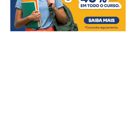
Rios retornando à normalidade:
Matias Velho, com valores de R$ 62 milhões e R$ 34,2
Taquari (Santa Tereza a Bom Retiro do Sul) –
milhões, respectivamente. As casas de bombas, que
Declínio dos níveis até o retorno para normalidade,
tiveram seu funcionamento comprometido durante a
com pequenas elevações em função das chuvas
enchente, receberão R$ 78,7 milhões em obras
das últimas 24h.
estruturais, eletromecânicas e de automação.
Quaraí – Tendência de declínio.
O secretário da Reconstrução Gaúcha, Pedro Capeluppi,
Dona Francisca – Já declinou até retornar aos
reforçou que a liberação para Canoas é resultado de
níveis normais.
intenso trabalho técnico e colaboração entre as equipes
Rios em cota de atenção:
estaduais e municipais. “Essa entrega só foi possível
Taquari (Encantado) – tendência de declínio.
porque tivemos um esforço conjunto, com muito diálogo,
Caí (Nova Palmira e Costa do Rio Cadeia) –
ajustes de projeto e foco na solução. Canoas tem papel
Tendência de declínio em Nova Palmira e
estratégico na proteção da Região Metropolitana, e o
estabilidade em Costa do Rio Cadeia.
Estado está fazendo sua parte para garantir essa
Rios em cota de alerta:
segurança”, pontuou.
Taquari à montante de Encantado (entre Santa
Além de Porto Alegre e Canoas, que já tiveram repasses
Tereza a Muçum) – Tendência de lento declínio
confirmados, cerca de 30 municípios manifestaram
dos níveis.
interesse e estão em diálogo com o Executivo Estadual
Taquari à jusante de Encantado (de