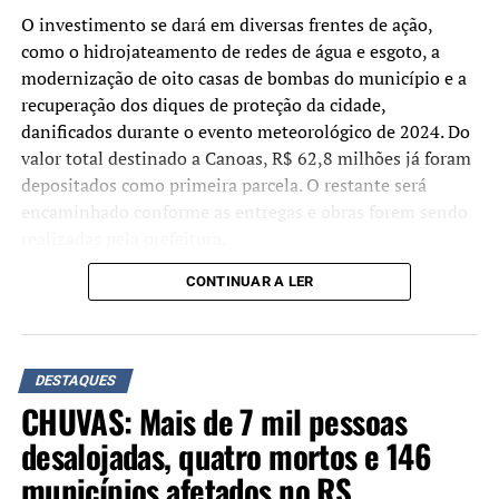
O investimento se dará em diversas frentes de ação,
Demais condenações
como o hidrojateamento de redes de água e esgoto, a
Braga Netto: 26 anos
– Seguindo o voto do relator
modernização de oito casas de bombas do município e a
Alexandre de Moraes, a maioria da Primeira Turma do
recuperação dos diques de proteção da cidade,
STF determinou pena de 26 anos, inicialmente em
danificados durante o evento meteorológico de 2024. Do
reclusão, para o general Walter Braga Netto.
valor total destinado a Canoas, R$ 62,8 milhões já foram
depositados como primeira parcela. O restante será
Anderson Torres: 24 anos –
Os ministros formaram
encaminhado conforme as entregas e obras forem sendo
maioria pela pena de 24 anos de reclusão e multa para
realizadas pela prefeitura.
Anderson Torres.
CONTINUAR A LER
“Não estamos apenas
Almir Garnier: 24 anos –
Seguindo voto do relator
assinando um convênio,
Alexandre de Moraes, a maioria da Primeira Turma
confirmou pena de 24 anos para o almirante Almir
mas efetivamente
DESTAQUES
Garnier, ex-comandante da Marinha. Foi determinado 21
depositando os recursos.
CHUVAS: Mais de 7 mil pessoas
anos e 6 meses de reclusão e 2 anos e 6 meses de
Hoje, o Estado já transferiu
detenção.
desalojadas, quatro mortos e 146
R$ 62,8 milhões à conta do
municípios afetados no RS
Augusto Heleno: 21 anos –
Seguindo o voto do relator