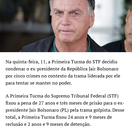
não enfrentam falta de insumos que gerem
impossibilidade na prestação de serviços à população: “A
Organização segue em diálogo permanente com os
governos municipal e estadual, a fim de sanar as
dificuldades relacionadas ao pagamento dos salários de
médicos não-celetistas, ainda não realizado em função
da falta de repasses”.
Na quinta-feira, 11, a Primeira Turma do STF decidiu
TÓPICOS RELACIONADOS:
condenar o ex-presidente da República Jair Bolsonaro
A SEGUIR UP
por cinco crimes no contexto da trama liderada por ele
Nova identidade visual do Timoneiro é apresentada em
para tentar se manter no poder.
coquetel no Qoppa
A Primeira Turma do Supremo Tribunal Federal (STF)
NÃO SE ESQUEÇA
Envolta em escândalos do lixo, Mecanicapina volta à cidade
fixou a pena de 27 anos e três meses de prisão para o ex-
presidente Jair Bolsonaro (PL) pela trama golpista. Desse
total, a Primeira Turma fixou 24 anos e 9 meses de
reclusão e 2 anos e 9 meses de detenção.