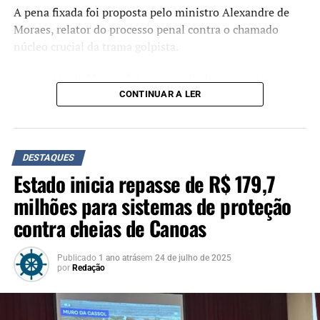
A pena fixada foi proposta pelo ministro Alexandre de
Moraes, relator do processo penal contra o chamado
núcleo crucial da trama golpista.
A sugestão de Moraes foi acompanhada pelos ministros
Flávio Dino, Cármen Lúcia e Cristiano Zanin. O ministro
CONTINUAR A LER
Luiz Fux, que propôs a absolvição de Jair Bolsonaro
durante o julgamento, não votou.
Crimes
DESTAQUES
Estado inicia repasse de R$ 179,7
Organização criminosa
: 7 anos e 7 meses.
milhões para sistemas de proteção
Abolição violenta do Estado Democrático de
contra cheias de Canoas
Direito
: 6 anos e 6 meses.
Golpe de Estado
: 8 anos e 2 meses.
Publicado
1 ano atrás
em
24 de julho de 2025
por
Redação
Dano qualificado
: 2 anos e 6 meses.
Deterioração de Patrimônio
: 2 anos e 6 meses.