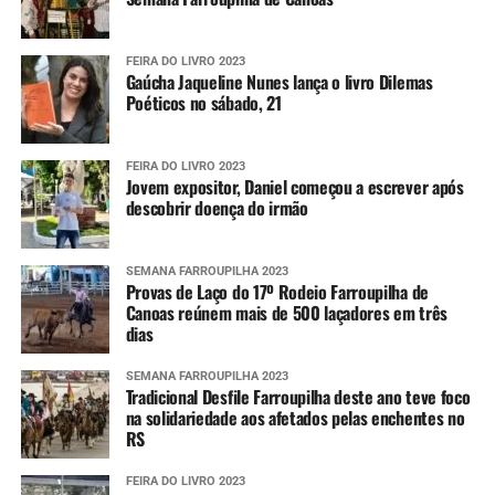
Alertas
FEIRA DO LIVRO 2023
Para aumentar o nível de prevenção, as pessoas podem se
Gaúcha Jaqueline Nunes lança o livro Dilemas
cadastrar para receberem os alertas meteorológicos da
Poéticos no sábado, 21
Defesa Civil estadual. Para isso, é necessário enviar o CEP
da localidade por SMS para o número 40199. Em seguida,
FEIRA DO LIVRO 2023
uma confirmação é enviada, tornando o número
Jovem expositor, Daniel começou a escrever após
disponível para receber as informações sempre que elas
descobrir doença do irmão
forem divulgadas.
Também é possível se cadastrar via aplicativo Whatsapp.
SEMANA FARROUPILHA 2023
Provas de Laço do 17º Rodeio Farroupilha de
Para ter acesso ao serviço, é necessário se registrar pelo
Canoas reúnem mais de 500 laçadores em três
telefone (61) 2034-4611 ou clicando
aqui
. Em seguida, é
dias
preciso interagir com o robô de atendimento enviando
um simples “Oi”.
SEMANA FARROUPILHA 2023
Tradicional Desfile Farroupilha deste ano teve foco
na solidariedade aos afetados pelas enchentes no
Após a primeira interação, o usuário pode compartilhar
RS
sua localização atual ou qualquer outra do seu interesse
para, dessa forma, receber as mensagens que serão
FEIRA DO LIVRO 2023