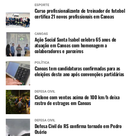
Ibirapuitã (Alegrete) – Tendência de declínio, com
ESPORTE
níveis ainda em inundação ao longo do dia.
Curso profissionalizante de treinador de futebol
Ibicuí (Manoel Viana) – Tendência de lento
certifica 21 novos profissionais em Canoas
declínio, com níveis ainda em inundação ao longo
do dia.
CANOAS
Caí (Montenegro) – Tendência de estabilidade.
Ação Social Santa Isabel celebra 65 anos de
atuação em Canoas com homenagem a
Taquari (Taquari) – Tendência de lenta elevação,
colaboradores e parceiros
devendo entrar em estabilidade ao longo do dia.
Jacuí (Cachoeira do Sul até São Jerônimo) –
POLÍTICA
Constante declínio em Cachoeira do Sul e Rio
Canoas tem candidaturas confirmadas para as
eleições deste ano após convenções partidárias
Pardo, e variando entre estabilidade e lenta
elevação em São Jerônimo.
Jacuí (Ilhas da RMPOA) – Tendência entre
DEFESA CIVIL
estabilidade e lenta elevação, mantendo os níveis
Ciclone com ventos acima de 100 km/h deixa
rastro de estragos em Canoas
elevados nos próximos dias.
Sinos (Campo Bom e São Leopoldo) – Tendência
de lento declínio, já retornando para cota de alerta
DEFESA CIVIL
em Campo Bom.
Defesa Civil do RS confirma tornado em Pedro
Osório
Nível de rios e lagos