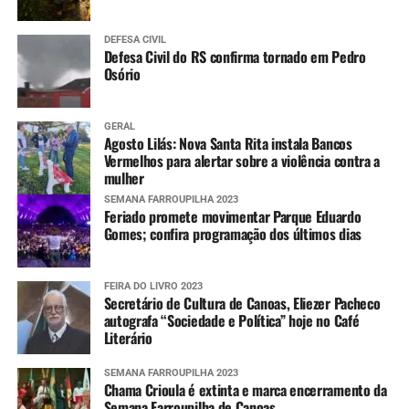
Mais informações
DEFESA CIVIL
Defesa Civil do RS confirma tornado em Pedro
Informações sobre os pontos com bloqueios parciais e
Osório
totais nas estradas do RS e situação das barragens, além
dos avisos e alertas da Defesa Civil e imagens do radar
GERAL
meteorológico podem ser conferidas nos links abaixo.
Agosto Lilás: Nova Santa Rita instala Bancos
Vermelhos para alertar sobre a violência contra a
mulher
Pontos de bloqueios parciais e totais nas
rodovias
SEMANA FARROUPILHA 2023
Feriado promete movimentar Parque Eduardo
Gomes; confira programação dos últimos dias
Situação das barragens
FEIRA DO LIVRO 2023
Aviso e alertas da Defesa Civil estadual
Secretário de Cultura de Canoas, Eliezer Pacheco
autografa “Sociedade e Política” hoje no Café
Literário
Imagens do radar meteorológico da Defesa
Civil estadual
SEMANA FARROUPILHA 2023
Chama Crioula é extinta e marca encerramento da
Semana Farroupilha de Canoas