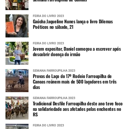
Alertas
FEIRA DO LIVRO 2023
Para aumentar o nível de prevenção, as pessoas podem se
Gaúcha Jaqueline Nunes lança o livro Dilemas
cadastrar para receberem os alertas meteorológicos da
Poéticos no sábado, 21
Defesa Civil estadual. Para isso, é necessário enviar o CEP
da localidade por SMS para o número 40199. Em seguida,
FEIRA DO LIVRO 2023
uma confirmação é enviada, tornando o número
Jovem expositor, Daniel começou a escrever após
disponível para receber as informações sempre que elas
descobrir doença do irmão
forem divulgadas.
Também é possível se cadastrar via aplicativo Whatsapp.
SEMANA FARROUPILHA 2023
Provas de Laço do 17º Rodeio Farroupilha de
Para ter acesso ao serviço, é necessário se registrar pelo
Canoas reúnem mais de 500 laçadores em três
telefone (61) 2034-4611 ou clicando
aqui
. Em seguida, é
dias
preciso interagir com o robô de atendimento enviando
um simples “Oi”.
SEMANA FARROUPILHA 2023
Tradicional Desfile Farroupilha deste ano teve foco
na solidariedade aos afetados pelas enchentes no
Após a primeira interação, o usuário pode compartilhar
RS
sua localização atual ou qualquer outra do seu interesse
para, dessa forma, receber as mensagens que serão
FEIRA DO LIVRO 2023