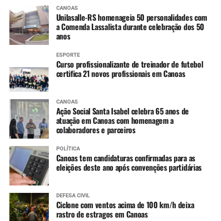
Ibirapuitã (Alegrete) – Tendência de declínio, com
CANOAS
níveis ainda em inundação ao longo do dia.
Unilasalle-RS homenageia 50 personalidades com
Ibicuí (Manoel Viana) – Tendência de lento
a Comenda Lassalista durante celebração dos 50
anos
declínio, com níveis ainda em inundação ao longo
do dia.
ESPORTE
Caí (Montenegro) – Tendência de estabilidade.
Curso profissionalizante de treinador de futebol
certifica 21 novos profissionais em Canoas
Taquari (Taquari) – Tendência de lenta elevação,
devendo entrar em estabilidade ao longo do dia.
Jacuí (Cachoeira do Sul até São Jerônimo) –
CANOAS
Constante declínio em Cachoeira do Sul e Rio
Ação Social Santa Isabel celebra 65 anos de
atuação em Canoas com homenagem a
Pardo, e variando entre estabilidade e lenta
colaboradores e parceiros
elevação em São Jerônimo.
Jacuí (Ilhas da RMPOA) – Tendência entre
POLÍTICA
estabilidade e lenta elevação, mantendo os níveis
Canoas tem candidaturas confirmadas para as
eleições deste ano após convenções partidárias
elevados nos próximos dias.
Sinos (Campo Bom e São Leopoldo) – Tendência
de lento declínio, já retornando para cota de alerta
DEFESA CIVIL
em Campo Bom.
Ciclone com ventos acima de 100 km/h deixa
rastro de estragos em Canoas
Nível de rios e lagos