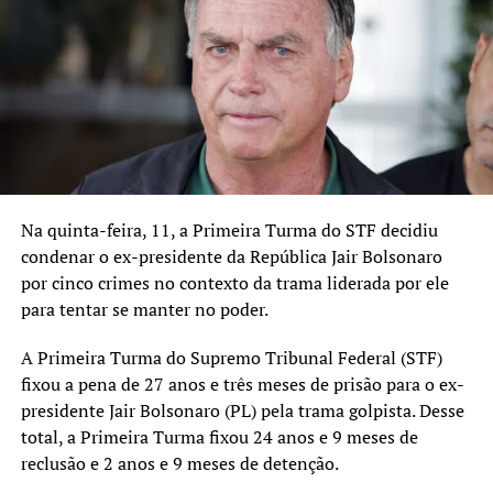
Alderico Zanettin
Um dos mais antigos membros do partido e 2° vice-
presidente da executiva, Alderico também comemorou a
chegada de Airton Souza: “É uma honra muito grande
receber o Airton. Eu posso dizer o seguinte: um quadro
como o Airton, faz 18 anos que o PMDB não recebe. Foi
quando tínhamos o nosso “saudoso” Lagranha. Agora,
com a chegada do Airton, temos uma aquisição mais ou
Na quinta-feira, 11, a Primeira Turma do STF decidiu
menos daquele quilate”.
condenar o ex-presidente da República Jair Bolsonaro
por cinco crimes no contexto da trama liderada por ele
Marcinho Silva
para tentar se manter no poder.
O atual 1° vice-presidente do PMDB municipal avalia que
chegada de Airton acrescenta muito aos quadros do
A Primeira Turma do Supremo Tribunal Federal (STF)
partido na cidade “pela pessoa e pela densidade eleitoral
fixou a pena de 27 anos e três meses de prisão para o ex-
dele”.
presidente Jair Bolsonaro (PL) pela trama golpista. Desse
total, a Primeira Turma fixou 24 anos e 9 meses de
Airton
reclusão e 2 anos e 9 meses de detenção.
Visivelmente emocionado, Airton Souza refletiu sobre o