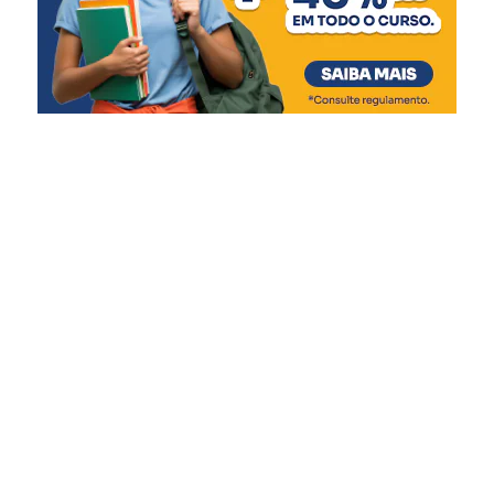
Rios retornando à normalidade:
Matias Velho, com valores de R$ 62 milhões e R$ 34,2
Taquari (Santa Tereza a Bom Retiro do Sul) –
milhões, respectivamente. As casas de bombas, que
Declínio dos níveis até o retorno para normalidade,
tiveram seu funcionamento comprometido durante a
com pequenas elevações em função das chuvas
enchente, receberão R$ 78,7 milhões em obras
das últimas 24h.
estruturais, eletromecânicas e de automação.
Quaraí – Tendência de declínio.
O secretário da Reconstrução Gaúcha, Pedro Capeluppi,
Dona Francisca – Já declinou até retornar aos
reforçou que a liberação para Canoas é resultado de
níveis normais.
intenso trabalho técnico e colaboração entre as equipes
Rios em cota de atenção:
estaduais e municipais. “Essa entrega só foi possível
Taquari (Encantado) – tendência de declínio.
porque tivemos um esforço conjunto, com muito diálogo,
Caí (Nova Palmira e Costa do Rio Cadeia) –
ajustes de projeto e foco na solução. Canoas tem papel
Tendência de declínio em Nova Palmira e
estratégico na proteção da Região Metropolitana, e o
estabilidade em Costa do Rio Cadeia.
Estado está fazendo sua parte para garantir essa
Rios em cota de alerta:
segurança”, pontuou.
Taquari à montante de Encantado (entre Santa
Além de Porto Alegre e Canoas, que já tiveram repasses
Tereza a Muçum) – Tendência de lento declínio
confirmados, cerca de 30 municípios manifestaram
dos níveis.
interesse e estão em diálogo com o Executivo Estadual
Taquari à jusante de Encantado (de